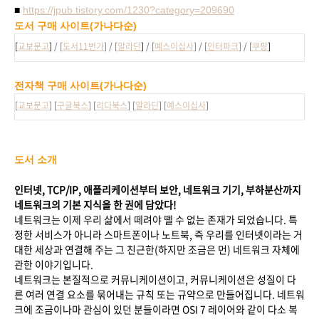
■
https://jpub.tistory.com/1230?category=209690
도서 구매 사이트(가나다순)
[
교보문고
]
/
[
도서11번가
]
/
[
알라딘
]
/ [
예스이십사
]
/
[
인터파크
]
/
[
쿠팡
]
전자책 구매 사이트
(가나다순)
[
교보문고
] [
구글북스
] [
리디북스
] [
알라딘
] [
예스이십사
]
도서 소개
인터넷
, TCP/IP,
애플리케이션부터 보안
,
네트워크 기기
,
부하분산까지
네트워크의 기본 지식을 한 권에 담았다
!
네트워크는 이제 우리 삶에서 떼려야 뗄 수 없는 존재가 되었습니다. 특
정한 서비스가 아니라 스마트폰이나 노트북, 즉 우리를 인터넷이라는 거
대한 세상과 연결해 주는 그 친근한(하지만 조금은 먼) 네트워크 자체에
관한 이야기입니다.
네트워크는 본질적으로 커뮤니케이션이고, 커뮤니케이션은 성질이 다
른 여러 연결 요소를 묶어내는 규칙 또는 규약으로 만들어집니다. 네트워
크에 조금이나마 관심이 있던 분들이라면 OSI 7 레이어와 같이 다소 복