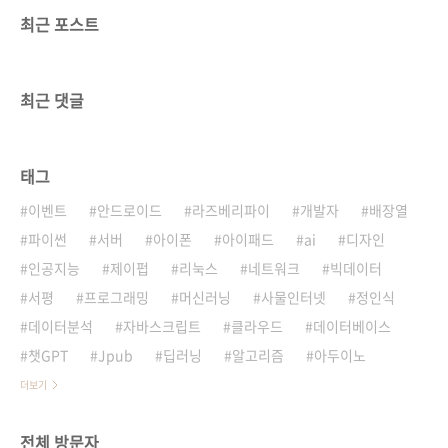
최근 포스트
최근 댓글
태그
이벤트
안드로이드
라즈베리파이
개발자
배장열
파이썬
서버
아이폰
아이패드
ai
디자인
인공지능
제이펍
리눅스
네트워크
빅데이터
서평
프로그래밍
머신러닝
사물인터넷
정인식
데이터분석
자바스크립트
클라우드
데이터베이스
챗GPT
Jpub
딥러닝
알고리즘
아두이노
더보기
전체 방문자