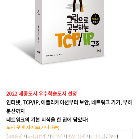
2022 세종도서 우수학술도서 선정
인터넷
, TCP/IP,
애플리케이션부터 보안
,
네트워크 기기
,
부하
분산까지
네트워크의 기본 지식을 한 권에 담았다
!
도서 구매 사이트(가나다순)
[
교보문고
]
/
[
도서11번가
]
/
[
알라딘
]
/ [
예스이십사
]
/
[
인터파크
]
/
[
쿠팡
]