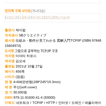
전자책 구매 사이트
(가나다순)
[
교보문고
] [
구글북스
] [
리디북스
] [
알라딘
] [
예스이십사
]
출판사
제이펍
저작권사
SB
クリエイティブ
원서명
仕組み
・
動作が見てわかる
図
解入門
TCP/IP (ISBN 97848
15604974)
도서명
그림으로 공부하는 TCP/IP 구조
저자명
미야타 히로시
역자명
김모세
출판일
2021년 10월 27일
페이지
456
쪽
시리즈
(없음)
판 형
4×6배판변형
(
188*245*19.3mm)
제 본
무선(soft cover)
정 가
30
,000원
ISBN
979-11-91600-41-4 (93000)
키워드
네트워크
/ TCP/IP / HTTP /
인터넷
/
도메인
/
애플리케이