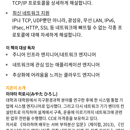
TCP/IP 프로토콜을 상세하게 해설합니다.
최신 네트워크 지원
IP
나
TCP, UDP
뿐만 아니라
,
광섬유
,
무선
LAN, IPv6,
IPsec, HTTP, SSL
등 네트워크에 빠뜨릴 수 없는 각종 프
로토콜에 대해 자세하게 해설합니다
.
이 책의 대상 독자
주니어 인프라 엔지니어/네트워크 엔지니어
네트워크에 관심 있는 애플리케이션 엔지니어
추상화에 어려움을 느끼는 클라우드 엔지니어
지은이 소개
미야타 히로시
(
みやた ひろし
)
대학과 대학원에서 지구환경과학 분야를 연구한 후에 한 시스템 통합 기
업에 시스템 엔지니어로 입사했다. 그리고 다시 네트워크 기기 벤더의 컨
설턴트로 이직하여 설계에서 구축, 운용에 이르기까지 네트워크에 관련
된 업무 전반을 수행했다. CCIE 자격증을 보유하고 있다.
저서로 《따라하며 배우는 서버 부하분산 입문》(제이펍, 2013), 《인