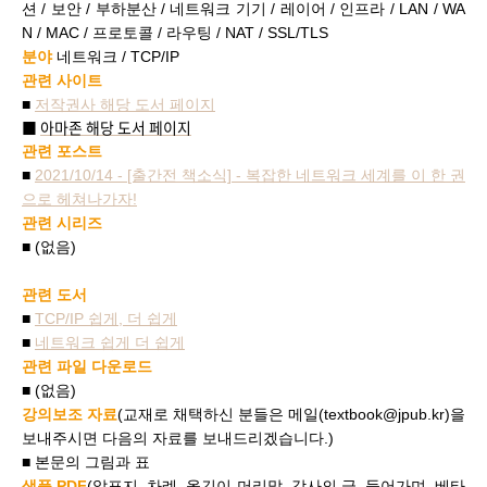
션
/
보안
/
부하분산
/
네트워크 기기
/
레이어
/
인프라
/ LAN / WA
N / MAC /
프로토콜
/
라우팅
/ NAT / SSL/TLS
분야
네트워크
/ TCP/IP
관련 사이트
■
저작권사 해당 도서 페이지
■
아마존 해당 도서 페이지
관련 포스트
■
2021/10/14 - [출간전 책소식] - 복잡한 네트워크 세계를 이 한 권
으로 헤쳐나가자!
관련 시리즈
■ (없음)
관련 도서
■
TCP/IP 쉽게, 더 쉽게
■
네트워크 쉽게 더 쉽게
관련 파일 다운로드
■
(없음)
강의보조 자료
(
교재로 채택하신 분들은 메일(textbook@jpub.kr)을
보내주시면 다음의 자료를 보내드리겠습니다.)
■ 본문의 그림과 표
샘플 PDF
(앞표지, 차례, 옮긴이 머리말, 감사의 글, 들어가며, 베타