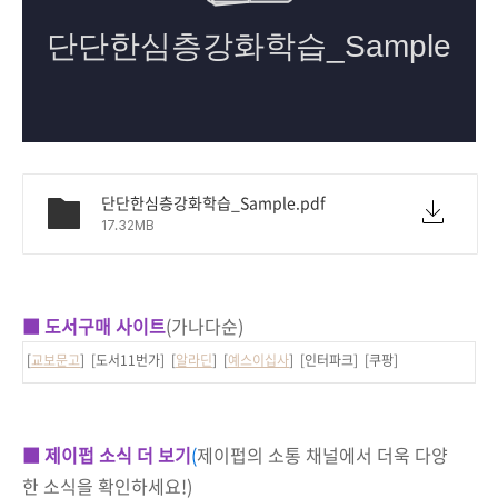
단단한심층강화학습_Sample.pdf
17.32MB
■ 도서구매 사이트
(가나다순)
[
교보문고
] [도서11번가] [
알라딘
] [
예스이십사
] [인터파크] [쿠팡]
■ 제이펍 소식 더 보기
(
제이펍의 소통 채널에서 더욱 다양
한 소식을 확인하세요!)