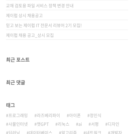
교재 검토용 파일 서비스 정책 변경 안내
제이펍 상시 채용공고
믿고 보는 제이펍 IT 전문서 리뷰어 2기 모집!
제이펍 채용 공고_상시 모집
최근 포스트
최근 댓글
태그
프로그래밍
라즈베리파이
아이폰
정인식
사물인터넷
챗GPT
리눅스
ai
서평
디자인
딥러닝
데이터베이스
알고리즘
네트워크
개발자