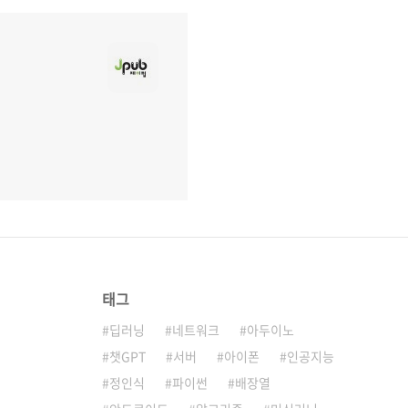
태그
딥러닝
네트워크
아두이노
챗GPT
서버
아이폰
인공지능
정인식
파이썬
배장열