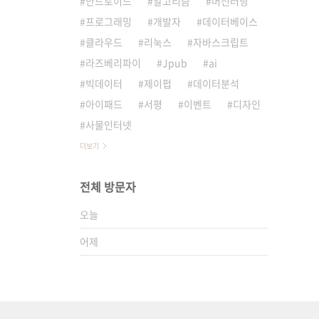
안드로이드
알고리즘
머신러닝
프로그래밍
개발자
데이터베이스
클라우드
리눅스
자바스크립트
라즈베리파이
Jpub
ai
빅데이터
제이펍
데이터분석
아이패드
서평
이벤트
디자인
사물인터넷
더보기
전체 방문자
오늘
어제