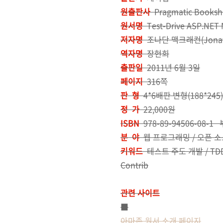
원출판사
Pragmatic Booksh
원서명
Test-Drive ASP.NET
저자명
조나단 맥크래컨(Jonath
역자명
장현희
출판일
2011년 6월 3일
페이지
316쪽
판 형
4*6배판 변형(188*245) 
정 가
22,000원
ISBN
978-89-94506-08-1
분 야
웹 프로그래밍 / 오픈 소
키워드
테스트 주도 개발 / TDD / 
Contrib
관련 사이트
■
아마존 원서 소개 페이지