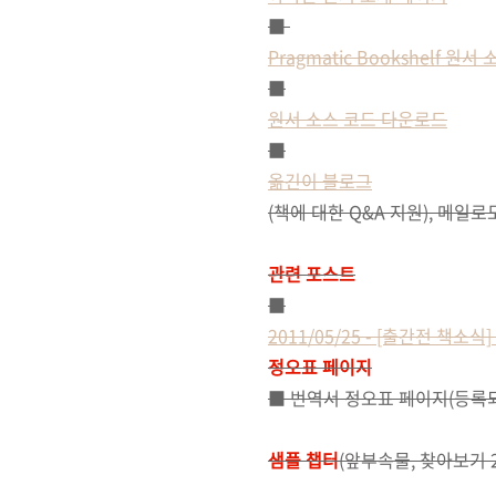
■
Pragmatic Bookshelf 원
■
원서 소스 코드 다운로드
■
옮긴이 블로그
(책에 대한 Q&A 지원), 메일로도
관련 포스트
■
2011/05/25 - [출간전 책
정오표 페이지
■ 번역서 정오표 페이지(등록
샘플 챕터
(앞부속물, 찾아보기 2