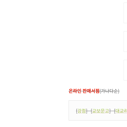
온라인 판매서점
(가나다순)
[
강컴
] [
교보문고
] [
대교