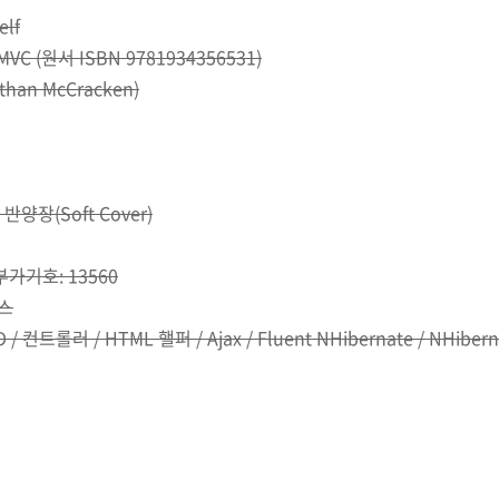
elf
 MVC (원서 ISBN 9781934356531)
an McCracken)
반양장(Soft Cover)
 부가기호: 13560
스
컨트롤러 / HTML 핼퍼 / Ajax / Fluent NHibernate / NHibernat