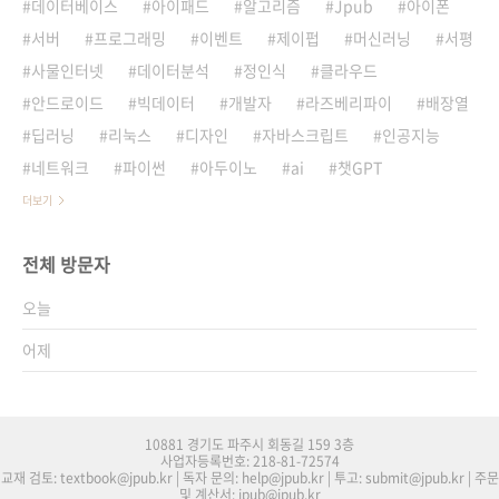
데이터베이스
아이패드
알고리즘
Jpub
아이폰
서버
프로그래밍
이벤트
제이펍
머신러닝
서평
사물인터넷
데이터분석
정인식
클라우드
안드로이드
빅데이터
개발자
라즈베리파이
배장열
딥러닝
리눅스
디자인
자바스크립트
인공지능
네트워크
파이썬
아두이노
ai
챗GPT
더보기
전체 방문자
오늘
어제
10881 경기도 파주시 회동길 159 3층
사업자등록번호: 218-81-72574
교재 검토: textbook@jpub.kr | 독자 문의: help@jpub.kr | 투고: submit@jpub.kr | 주문
및 계산서: jpub@jpub.kr