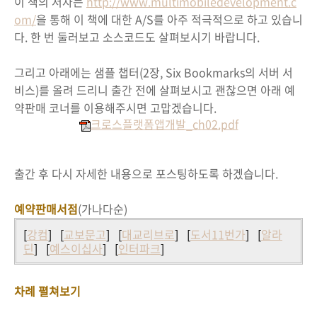
이 책의 저자는
http://www.multimobiledevelopment.c
om/
을 통해 이 책에 대한 A/S를 아주 적극적으로 하고 있습니
다. 한 번 둘러보고 소스코드도 살펴보시기 바랍니다.
그리고 아래에는 샘플 챕터(2장, Six Bookmarks의 서버 서
비스)를 올려 드리니 출간 전에 살펴보시고 괜찮으면 아래 예
약판매 코너를 이용해주시면 고맙겠습니다.
크로스플랫폼앱개발_ch02.pdf
출간 후 다시 자세한 내용으로 포스팅하도록 하겠습니다.
예약판매서점
(가나다순)
[
강컴
] [
교보문고
] [
대교리브로
] [
도서11번가
] [
알라
딘
] [
예스이십사
] [
인터파크
]
차례 펼쳐보기