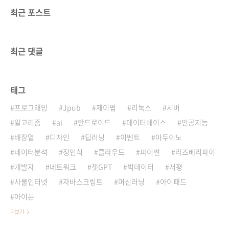
최근 포스트
최근 댓글
태그
프로그래밍
Jpub
제이펍
리눅스
서버
알고리즘
ai
안드로이드
데이터베이스
인공지능
배장열
디자인
딥러닝
이벤트
아두이노
데이터분석
정인식
클라우드
파이썬
라즈베리파이
개발자
네트워크
챗GPT
빅데이터
서평
사물인터넷
자바스크립트
머신러닝
아이패드
아이폰
더보기