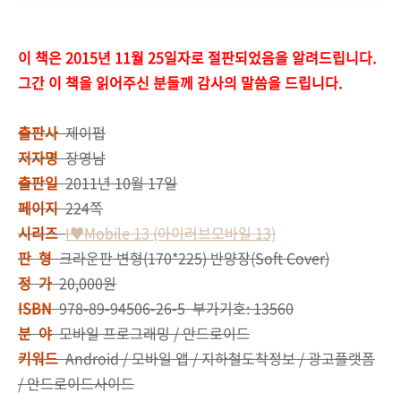
이 책은 2015년 11월 25일자로 절판되었음을 알려드립니다.
그간 이 책을 읽어주신 분들께 감사의 말씀을 드립니다.
출판사
제이펍
저자명
장영남
출판일
2011년 10월 17일
페이지
224쪽
시리즈
I♥Mobile 13 (아이러브모바일 13)
판 형
크라운판 변형(170*225) 반양장(Soft Cover)
정 가
20,000원
ISBN
978-89-94506-26-5 부가기호: 13560
분 야
모바일 프로그래밍 / 안드로이드
키워드
Android / 모바일 앱 / 지하철도착정보 / 광고플랫폼
/ 안드로이드사이드