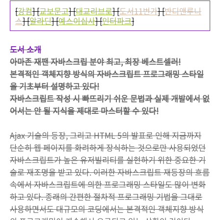
[
강컴
] [
교보문고
] [
대교리브로
] [
도서11번가
] [
반디앤루니
스
] [
알라딘
] [
예스이십사
] [
인터파크
]
도서 소개
아마존 재팬 자바스크립 분야 최고, 최장 베스트셀러!
본격적인 객체지향 방식의 자바스크립트 프로그래밍 스타일
을 기초부터 설명하고 있다!
자바스크립트 작성 시 빠뜨리기 쉬운 문법과 실제 개발에서 없
어서는 안 될 지식을 제대로 마스터할 수 있다!
Ajax 기술의 등장, 그리고 HTML 5의 발표로 인해 지금까지
단순히 웹 페이지를 화려하게 장식하는 것으로만 사용되었던
자바스크립트가 높은 유저빌리티를 실현하기 위한 중요한 기
술로 재조명을 받고 있다. 이러한 자바스크립트 재등장의 흐름
속에서 자바스크립트에 의한 프로그래밍 스타일도 많이 변화
하고 있다. 종래의 간편한 절차적 프로그래밍 기법을 그대로
사용하면서도 대규모의 코딩에서는 본격적인 객체지향 방식