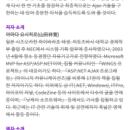
게 다시 한 번 기초를 점검하고 최종적으로는 Ajax 기술을 구
현하는 데 있어 충분한 지식을 습득하도록 도와 줄 것이다.
저자 소개
야마다 요시히로(山田祥寛)
일본 시즈오카현 하이바라쵸 태생. 히토츠바시 대학교 경제학
부 졸업 후 NEC에서 시스템 기획 업무에 종사하였으나, 2003
년 4월에 평소 동경했던 자유기고가로 전향하였다. Microsoft
MVP for ASP/ASP.NET이며, 집필 커뮤니티인 「WINGS 프
로젝트」의 대표이기도 하다. 『ASP.NET AJAX 프로그래
밍』(마이니치 커뮤니케이션즈)을 비롯해 17권의 책을 집필
한 저자이기도 하다. 이외에도 @ IT(.NET, Windows), ITPro,
마이코미 저널, CodeZine 등의 사이트에서 다수의 글을 연재
중이며, 『닛케이 소프트웨어』 등에서도 기사를 집필하고 있
다. 최근에는 IT 관련 기술의 취재 및 강연에까지 폭넓은 영역
에서 활동 중이다.
역자 소개