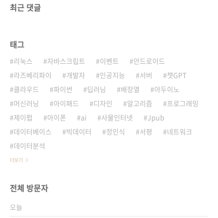
최근 댓글
태그
리눅스
자바스크립트
이벤트
안드로이드
라즈베리파이
개발자
인공지능
서버
챗GPT
클라우드
파이썬
딥러닝
배장열
아두이노
머신러닝
아이패드
디자인
알고리즘
프로그래밍
제이펍
아이폰
ai
사물인터넷
Jpub
데이터베이스
빅데이터
정인식
서평
네트워크
데이터분석
더보기
전체 방문자
오늘