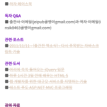
■
저자 페이스북
독자 Q&A
■ 출판사 이메일(jeipub골뱅이gmail.com)과 역자 이메일(i
nsik8463골뱅이gmail.com)
관련 포스트
■
2011/11/11 - [출간전 책소식] - 다시 주목받는 자바스크
립트 기술
관련 도서
■
머리에 쏙쏙 들어오는 jQuery 입문
■
하루 1시간 3일 만에 배우는 HTML 5
■
웹 개발자를 위한 대규모 서비스를 지탱하는 기술
■
테스트 주도 ASP.NET MVC 프로그래밍
강의 자료