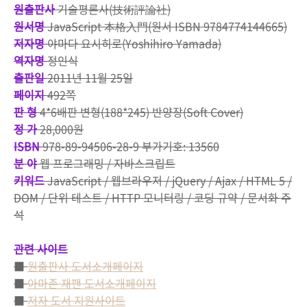
원출판사
기술평론사(技術評論社)
원서명
JavaScript 本格入門(원서 ISBN 9784774144665)
저자명
야마다 요시히로(Yoshihiro Yamada)
역자명
정인식
출판일
2011년 11월 25일
페이지
492쪽
판 형
4*6배판 변형(188*245) 반양장(Soft Cover)
정 가
28,000원
ISBN
978-89-94506-28-9 부가기호: 13560
분 야
웹 프로그래밍 / 자바스크립트
키워드
JavaScript / 웹브라우저 / jQuery / Ajax / HTML 5 /
DOM / 단위 테스트 / HTTP 모니터링 / 코딩 규약 / 문서화 주
석
관련 사이트
■
원출판사 도서소개페이지
■
아마존 재팬 도서소개페이지
■
저자 도서 지원사이트