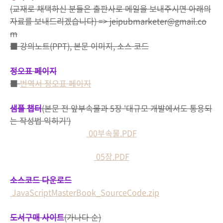
(교재로 채택하신 분들은 출판사로 메일을 보내주시면 아래의
자료를 보내드리겠습니다) => jeipubmarketer@gmail.co
m
■ 강의노트(PPT), 본문 이미지, 소스 코드
정오표 페이지
■
번역서 정오표 페이지
샘플 챕터
(본문 전 앞부속물과 5장 '대규모 개발에서도 통용되
는 작성법 익히기')
00부속물.PDF
05장.PDF
소스코드 다운로드
JavaScriptMasterBook_SourceCode.zip
도서구매 사이트
(가나다 순)