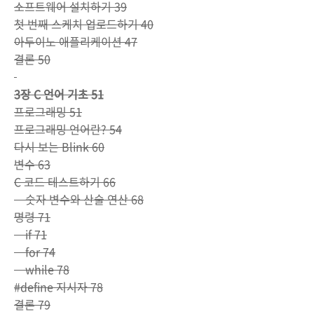
소프트웨어 설치하기 39
첫 번째 스케치 업로드하기 40
아두이노 애플리케이션 47
결론 50
3장 C 언어 기초 51
프로그래밍 51
프로그래밍 언어란? 54
다시 보는 Blink 60
변수 63
C 코드 테스트하기 66
숫자 변수와 산술 연산 68
명령 71
if 71
for 74
while 78
#define 지시자 78
결론 79