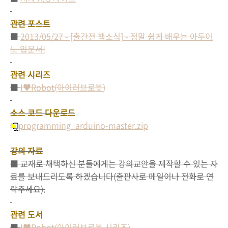
관련 포스트
■
2013/05/27 - [출간전 책소식] - 정말 쉽게 배우는 아두이
노 입문서!
관련 시리즈
■
I♥Robot
(아이러브로봇
)
소스 코드 다운로드
programming_arduino-master.zip
강의 자료
■ 교재로 채택하신 분들에게는 강의교안을 제작할 수 있는 자
료를 보내드리도록 하겠습니다(출판사로 메일이나 전화로 연
락주세요).
관련 도서
■
I♥Robot(아이러브로봇
시리즈)