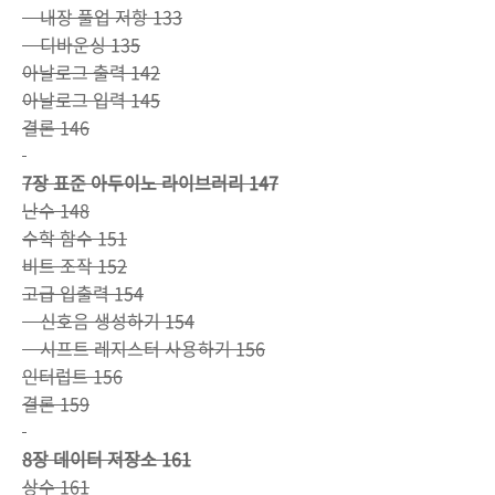
내장 풀업 저항 133
디바운싱 135
아날로그 출력 142
아날로그 입력 145
결론 146
7장 표준 아두이노 라이브러리 147
난수 148
수학 함수 151
비트 조작 152
고급 입출력 154
신호음 생성하기 154
시프트 레지스터 사용하기 156
인터럽트 156
결론 159
8장 데이터 저장소 161
상수 161