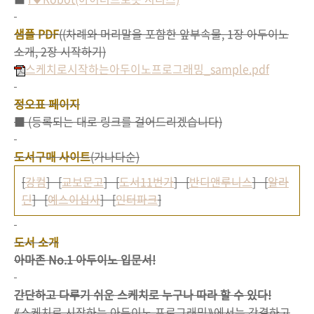
샘플 PDF
((차례와 머리말을 포함한 앞부속물, 1장 아두이노
소개, 2장 시작하기)
스케치로시작하는아두이노프로그래밍_sample.pdf
정오표 페이지
■ (등록되는 대로 링크를 걸어드리겠습니다)
도서구매 사이트
(가나다순)
[
강컴
] [
교보문고
] [
도서11번가
] [
반디앤루니스
] [
알라
딘
] [
예스이십사
] [
인터파크
]
도서 소개
아마존 No.1 아두이노 입문서!
간단하고 다루기 쉬운 스케치로 누구나 따라 할 수 있다!
⟪스케치로 시작하는 아두이노 프로그래밍⟫에서는 간결하고