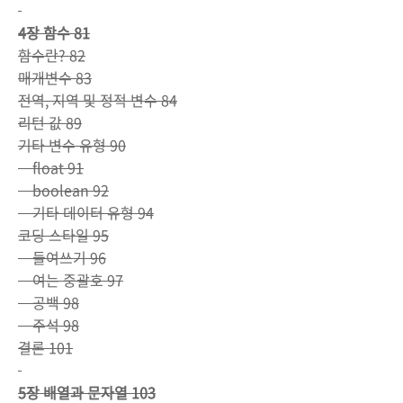
4장 함수 81
함수란? 82
매개변수 83
전역, 지역 및 정적 변수 84
리턴 값 89
기타 변수 유형 90
float 91
boolean 92
기타 데이터 유형 94
코딩 스타일 95
들여쓰기 96
여는 중괄호 97
공백 98
주석 98
결론 101
5장 배열과 문자열 103