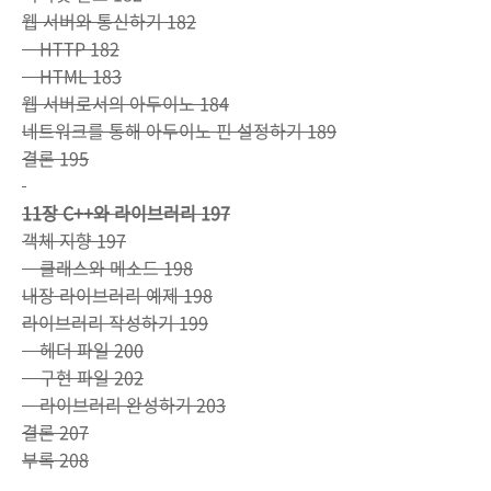
웹 서버와 통신하기 182
HTTP 182
HTML 183
웹 서버로서의 아두이노 184
네트워크를 통해 아두이노 핀 설정하기 189
결론 195
11장 C++와 라이브러리 197
객체 지향 197
클래스와 메소드 198
내장 라이브러리 예제 198
라이브러리 작성하기 199
헤더 파일 200
구현 파일 202
라이브러리 완성하기 203
결론 207
부록 208