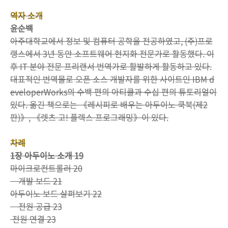
역자 소개
윤순백
아주대학교에서 정보 및 컴퓨터 공학을 전공하였고, (주)프로
랭스에서 3년 동안 소프트웨어 현지화 전문가로 활동했다. 이
후 IT 분야 전문 프리랜서 번역가로 활발하게 활동하고 있다.
대표적인 번역물로 오픈 소스 개발자를 위한 사이트인 IBM d
eveloperWorks의 수백 편의 아티클과 수십 편의 튜토리얼이
있다. 옮긴 책으로는 《레시피로 배우는 아두이노 쿡북(제2
판)》, 《렛츠 고! 플렉스 프로그래밍》이 있다.
차례
1장 아두이노 소개 19
마이크로컨트롤러 20
개발 보드 21
아두이노 보드 살펴보기 22
전원 공급 23
전원 연결 23