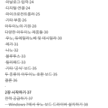
아날로그 입력 24
디지털 연결 24
마이크로컨트롤러 25
기타 부품 26
아두이노의 기원 28
다양한 아두이노 제품들 30
우노, 듀에밀라노베 및 데시밀라 30
메가 31
나노 32
블루투스 33
릴리패드 33
기타 ‘공식’ 보드 35
두 종류의 아두이노 호환 보드 35
결론 36
2장 시작하기 37
전력 공급하기 37
Windows 7에서 우노 보드 드라이버 설치하기 38