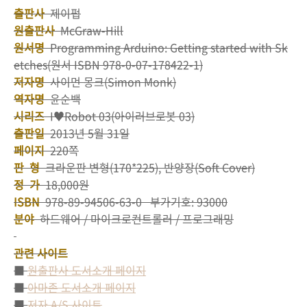
출판사
제이펍
원출판사
McGraw-Hill
원서명
Programming Arduino: Getting started with Sk
etches(원서 ISBN 978-0-07-178422-1)
저자명
사이먼 몽크(Simon Monk)
역자명
윤순백
시리즈
I♥Robot 03(아이러브로봇 03)
출판일
2013년 5월 31일
페이지
220쪽
판 형
크라운판 변형(170*225), 반양장(Soft Cover)
정 가
18,000원
ISBN
978-89-94506-63-0 부가기호: 93000
분야
하드웨어 / 마이크로컨트롤러 / 프로그래밍
관련 사이트
■
원출판사 도서소개 페이지
■
아마존 도서소개 페이지
■
저자 A/S 사이트