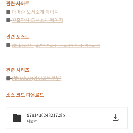
관련 사이트
■
아마존 도서소개 페이지
■
원출판사 도서소개 페이지
관련 포스트
■
2014/02/24 - [출간전 책소식] - 라즈베리 파이는 리눅스다?
관련 시리즈
■
I♥Robot(아이러브로봇)
소스 코드 다운로드
9781430248217.zip
다운로드