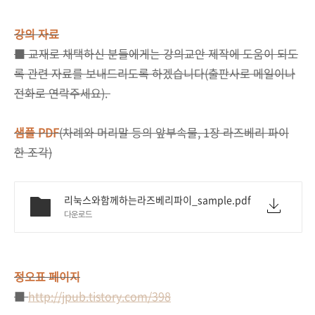
강의 자료
■ 교재로 채택하신 분들에게는 강의교안 제작에 도움이 되도
록 관련 자료를 보내드리도록 하겠습니다(출판사로 메일이나
전화로 연락주세요).
샘플 PDF
(차례와 머리말 등의 앞부속물, 1장 라즈베리 파이
한 조각)
리눅스와함께하는라즈베리파이_sample.pdf
다운로드
정오표 페이지
■
http://jpub.tistory.com/398