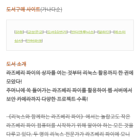
도서구매 사이트
(가나다순)
[
강컴
] [
교보문고
] [
도서11번가
] [
반디앤루니스
] [
알라딘
] [
예스이
십사
] [
인터파크
]
도서 소개
라즈베리 파이의 상자를 여는 것부터 리눅스 활용까지 한 권에
모았다!
주머니에 쏙 들어가는 라즈베리 파이를 활용하여 웹 서버에서
보안 카메라까지 다양한 프로젝트 수록!
《리눅스와 함께하는 라즈베리 파이》에서는 놀랍고도 작은
라즈베리 파이 컴퓨터를 시작하기 위해 알아야 하는 모든 것을
다루고 있다. 두 명의 리눅스 전문가가 라즈베리 파이에 모니