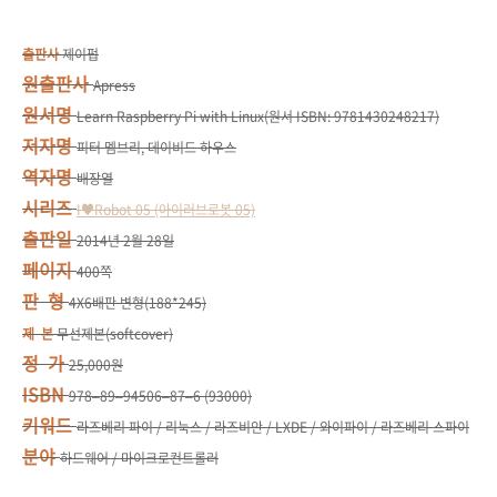
출판사
제이펍
원출판사
Apress
원서명
Learn Raspberry Pi with Linux(원서 ISBN: 9781430248217)
저자명
피터 멤브리, 데이비드 하우스
역자명
배장열
시리즈
I♥Robot 05 (아이러브로봇 05)
출판일
2014년 2월 28일
페이지
400쪽
판 형
4X6배판 변형(188*245)
제 본
무선제본(softcover)
정 가
25,000원
ISBN
978–89–94506–87–6 (93000)
키워드
라즈베리 파이 / 리눅스 / 라즈비안 / LXDE / 와이파이 / 라즈베리 스파이
분야
하드웨어 / 마이크로컨트롤러