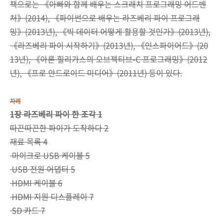
책으로는 《아빠와 함께 배우는 스크래치 프로그래밍 어드벤
처》(2014), 《파이썬으로 배우는 라즈베리 파이 프로그래
밍》(2013년), 《빅 데이터 어떻게 활용할 것인가》(2013년),
《라즈베리 파이 시작하기》(2013년), 《인스파이어드》(20
13년), 《아론 힐리가스의 오브젝티브-C 프로그래밍》(2012
년), 《프로 안드로이드 미디어》(2011년) 등이 있다.
차례
1장 라즈베리 파이 한 조각 1
따끈따끈한 파이가 도착하다 2
재료 목록 4
마이크로 USB 케이블 5
USB 전원 어댑터 5
HDMI 케이블 6
HDMI 지원 디스플레이 7
SD 카드 7