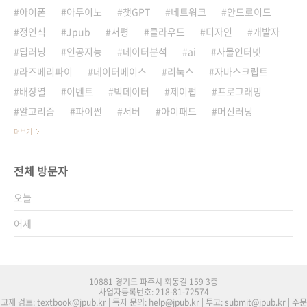
아이폰
아두이노
챗GPT
네트워크
안드로이드
정인식
Jpub
서평
클라우드
디자인
개발자
딥러닝
인공지능
데이터분석
ai
사물인터넷
라즈베리파이
데이터베이스
리눅스
자바스크립트
배장열
이벤트
빅데이터
제이펍
프로그래밍
알고리즘
파이썬
서버
아이패드
머신러닝
더보기
전체 방문자
오늘
어제
10881 경기도 파주시 회동길 159 3층
사업자등록번호: 218-81-72574
교재 검토: textbook@jpub.kr | 독자 문의: help@jpub.kr | 투고: submit@jpub.kr | 주문