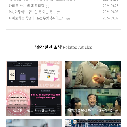
카피 잘 쓰는 법 좀 알려줘
2024.09.23
(0)
R4, 아두이노 우노인 듯 아닌 듯...
2024.09.03
(0)
파이토치는 죽었다. JAX 무병장수하소서
2024.09.02
(0)
'출간 전 책 소식'
Related Articles
헬로 Bun 헬로 Bun 헬로 Bun
페이지를 넘길 때마다 깨끗해지는 코드의 비밀