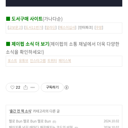
■ 도서구매 사이트
(가나다순)
[
교보문고
] [
도서11번가
] [
알라딘
] [
예스이십사
] [인터파크] [
쿠팡
]
■ 제이펍 소식 더 보기
(제이펍의 소통 채널에서 더욱 다양한
소식을 확인하세요!)
포스트
유튜브
인스타그램
트위터
페이스북
22
구독하기
'
출간 전 책 소식
' 카테고리의 다른 글
헬로 Bun 헬로 Bun 헬로 Bun
2024.10.02
(0)
페이지를 넘길 때마다 깨끗해지는 코드의 비밀
2024.10.02
(0)