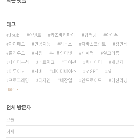
최근 댓글
태그
Jpub
이벤트
라즈베리파이
딥러닝
아이폰
아이패드
인공지능
리눅스
자바스크립트
정인식
클라우드
서평
사물인터넷
제이펍
알고리즘
데이터분석
네트워크
파이썬
빅데이터
개발자
아두이노
서버
데이터베이스
챗GPT
ai
프로그래밍
디자인
배장열
안드로이드
머신러닝
더보기
전체 방문자
오늘
어제