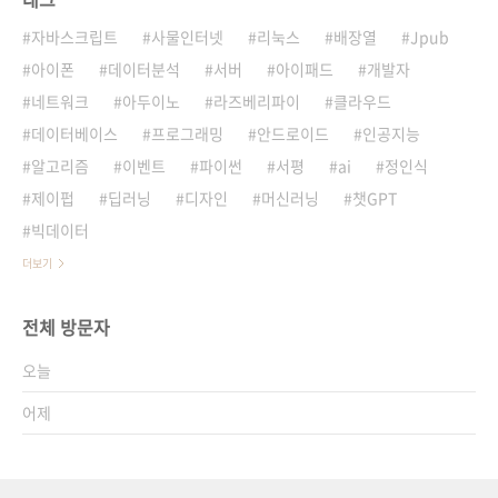
자바스크립트
사물인터넷
리눅스
배장열
Jpub
아이폰
데이터분석
서버
아이패드
개발자
네트워크
아두이노
라즈베리파이
클라우드
데이터베이스
프로그래밍
안드로이드
인공지능
알고리즘
이벤트
파이썬
서평
ai
정인식
제이펍
딥러닝
디자인
머신러닝
챗GPT
빅데이터
더보기
전체 방문자
오늘
어제