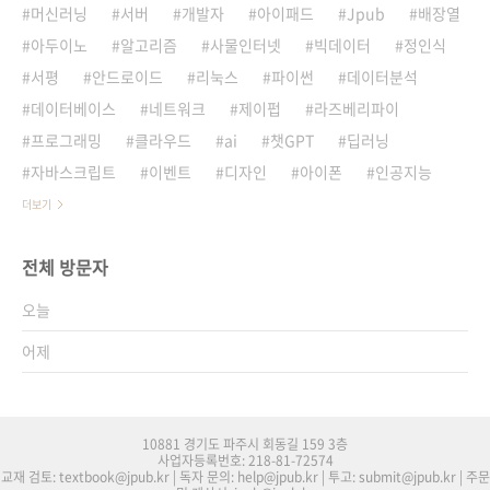
머신러닝
서버
개발자
아이패드
Jpub
배장열
아두이노
알고리즘
사물인터넷
빅데이터
정인식
서평
안드로이드
리눅스
파이썬
데이터분석
데이터베이스
네트워크
제이펍
라즈베리파이
프로그래밍
클라우드
ai
챗GPT
딥러닝
자바스크립트
이벤트
디자인
아이폰
인공지능
더보기
전체 방문자
오늘
어제
10881 경기도 파주시 회동길 159 3층
사업자등록번호: 218-81-72574
교재 검토: textbook@jpub.kr | 독자 문의: help@jpub.kr | 투고: submit@jpub.kr | 주문