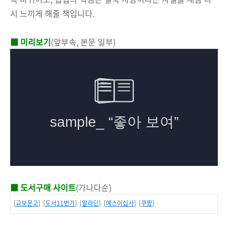
시 느끼게 해줄 책입니다.
■ 미리보기
(앞부속, 본문 일부)
■ 도서구매 사이트
(가나다순)
[
교보문고
] [
도서11번가
] [
알라딘
] [
예스이십사
] [
쿠팡
]