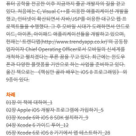
퓨터 공학을 전공한 이후 지금까지 줄곧 개발자의 길을 걷고
있다. 처음에는 C, Visual C++를 이용한 애플리케이션 개발을
했고, 인터넷이 확산되면서 자바/JSP를 이용한 대규모 웹 프
로젝트들을 수행했다. 그 후 모바일 시대가 도래하면서 안드로
이드, 아이폰, 아이패드 애플리케이션들을 개발하고 있으며,
현재는‘ 트렌디앱(http://www.trendyapp.co.kr)’의 공동창
업자이자 Chief Operating Officer로서 모바일의 신세계를
개척하고 펼치겠다는 푸른 꿈을 꾸고 있다. 최근에는 윈도우
폰과 다양한 플랫폼을 기반으로 하는 사업을 준비하고 있다.
옮긴 책으로는 《핵심만 골라 배우는 iOS 8 프로그래밍》 외
9종이 있다.
차례
01장 이 책에 대하여_1
02장 Apple iOS 개발자 프로그램에 가입하기_5
03장 Xcode 6와 iOS 8 SDK 설치하기_9
04장 Xcode 6 가이드 투어_12
05장 Xcode 6로 iOS 8 기기에서 앱 테스트하기_28