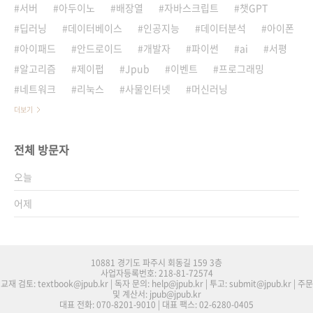
서버
아두이노
배장열
자바스크립트
챗GPT
딥러닝
데이터베이스
인공지능
데이터분석
아이폰
아이패드
안드로이드
개발자
파이썬
ai
서평
알고리즘
제이펍
Jpub
이벤트
프로그래밍
네트워크
리눅스
사물인터넷
머신러닝
더보기
전체 방문자
오늘
어제
10881 경기도 파주시 회동길 159 3층
사업자등록번호: 218-81-72574
교재 검토: textbook@jpub.kr | 독자 문의: help@jpub.kr | 투고: submit@jpub.kr | 주문
및 계산서: jpub@jpub.kr
대표 전화: 070-8201-9010 | 대표 팩스: 02-6280-0405