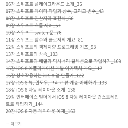
06장 스위프트 플레이그라운드 소개_36
07장 스위프트 데이터 타입과 상수, 그리고 변수_43
08장 스위프트 연산자와 표현식_56
09장 스위프트 흐름 제어_67
10장 스위프트 switch 문_76
11장 스위프트 함수와 클로저의 개요_81
12장 스위프트의 객체지향 프로그래밍 기초_93
13장 스위프트의 상속_103
14장 스위프트의 배열과 딕셔너리 컬렉션으로 작업하기_109
15장 iOS 8 애플리케이션 개발 아키텍처 개요_117
16장 상호작용하는 iOS 8 앱 만들기_122
17장 iOS 8 뷰, 윈도우, 그리고 뷰 계층 이해하기_133
18장 iOS 8 자동 레이아웃 소개_138
19장 인터페이스 빌더에서 iOS 8 자동 레이아웃 컨스트레인
트로 작업하기_144
20장 iOS 8 자동 레이아웃 예제_163
더보기