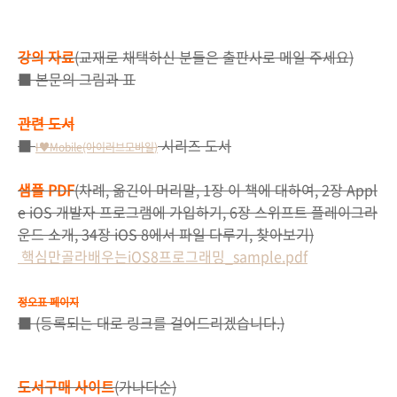
강의 자료
(교재로 채택하신 분들은 출판사로 메일 주세요)
■ 본문의 그림과 표
관련 도서
■
시리즈 도서
I♥Mobile
(아이러브모바일
)
샘플 PDF
(차례, 옮긴이 머리말, 1장 이 책에 대하여, 2장 Appl
e iOS 개발자 프로그램에 가입하기, 6장 스위프트 플레이그라
운드 소개, 34장 iOS 8에서 파일 다루기, 찾아보기)
핵심만골라배우는iOS8프로그래밍_sample.pdf
정오표 페이지
■ (등록되는 대로 링크를 걸어드리겠습니다.)
도서구매 사이트
(가나다순)