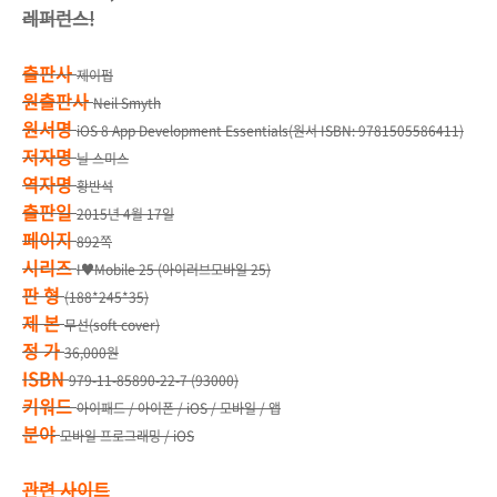
레퍼런스!
출판사
제이펍
원출판사
Neil Smyth
원서명
iOS 8 App Development Essentials(원서 ISBN: 9781505586411)
저자명
닐 스미스
역자명
황반석
출판일
2015년 4월 17일
페이지
892쪽
시리즈
I♥Mobile 25 (아이러브모바일 25)
판 형
(188*245*35)
제 본
무선(soft cover)
정 가
36,000원
ISBN
979-11-85890-22-7 (93000)
키워드
아이패드 / 아이폰 / iOS / 모바일 / 앱
분야
모바일 프로그래밍 / iOS
관련 사이트