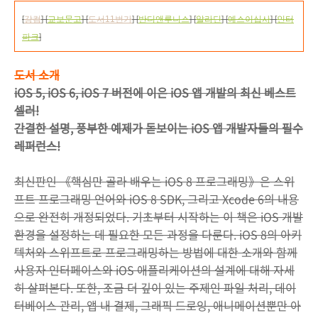
[
강컴
] [
교보문고
] [
도서11번가
] [
반디앤루니스
] [
알라딘
] [
예스이십사
] [
인터
파크
]
도서 소개
iOS 5, iOS 6, iOS 7 버전에 이은 iOS 앱 개발의 최신 베스트
셀러!
간결한 설명, 풍부한 예제가 돋보이는 iOS 앱 개발자들의 필수
레퍼런스!
최신판인 《핵심만 골라 배우는 iOS 8 프로그래밍》은 스위
프트 프로그래밍 언어와 iOS 8 SDK, 그리고 Xcode 6의 내용
으로 완전히 개정되었다. 기초부터 시작하는 이 책은 iOS 개발
환경을 설정하는 데 필요한 모든 과정을 다룬다. iOS 8의 아키
텍처와 스위프트로 프로그래밍하는 방법에 대한 소개와 함께
사용자 인터페이스와 iOS 애플리케이션의 설계에 대해 자세
히 살펴본다. 또한, 조금 더 깊이 있는 주제인 파일 처리, 데이
터베이스 관리, 앱 내 결제, 그래픽 드로잉, 애니메이션뿐만 아