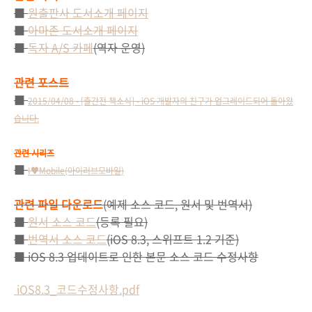
■
원출판사 도서소개 페이지
■
아마존
도서소개 페이지
■
독자 A/S 카페
(역자 운영)
관련 포스트
■
2015/04/08 - [출간전 책소식] - iOS 개발자의 친구가 업그레이드되어 돌아왔
습니다.
관련 시리즈
■
I♥Mobile
(아이러브모바일
)
관련 파일 다운로드
(예제 소스 코드, 원서 및 번역서)
■
원서 소스 코드
(등록 필요)
■
번역서 소스 코드
(iOS 8.3, 스위프트 1.2 기준)
■ iOS 8.3 업데이트로 인한 본문 소스 코드 수정사항
iOS8.3_코드수정사항.pdf