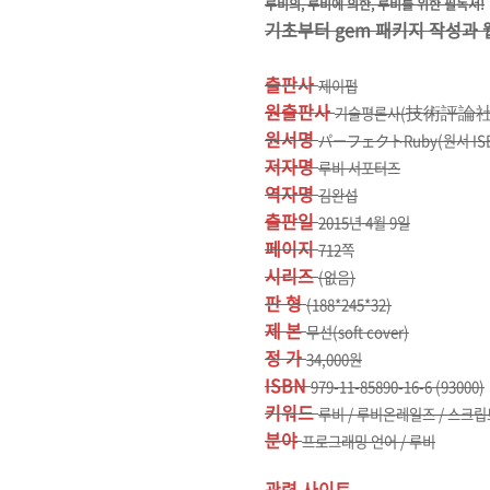
루비의, 루비에 의한, 루비를 위한 필독서!
기초부터 gem 패키지 작성과 
출판사
제이펍
원출판사
技術評論社
기술평론사(
원서명
パーフェクトRuby(원서 ISBN:
저자명
루비 서포터즈
역자명
김완섭
출판일
2015년 4월 9일
페이지
712쪽
시리즈
(없음)
판 형
(188*245*32)
제 본
무선(soft cover)
정 가
34,000원
ISBN
979-11-85890-16-6 (93000)
키워드
루비 / 루비온레일즈 / 스크립트 언
분야
프로그래밍 언어 / 루비
관련 사이트