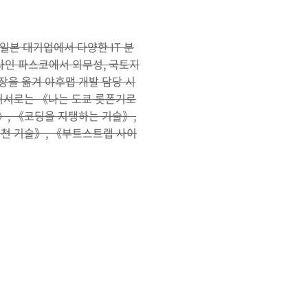
 일본 대기업에서 다양한 IT 분
열사인 파스코에서 외무성, 국토지
장을 옮겨 야후맵 개발 담당 시
 저서로는 《나는 도쿄 롯폰기로
》, 《코딩을 지탱하는 기술》,
실천 기술》, 《부트스트랩 사이