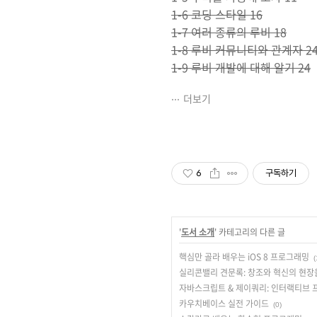
1-6 코딩 스타일 16
1-7 여러 종류의 루비 18
1-8 루비 커뮤니티와 관계자 2
1-9 루비 개발에 대해 알기 24
더보기
6
구독하기
'
도서 소개
' 카테고리의 다른 글
핵심만 골라 배우는 iOS 8 프로그래밍
(
실리콘밸리 견문록: 창조와 혁신의 현장
자바스크립트 & 제이쿼리: 인터랙티브 
카우치베이스 실전 가이드
(0)