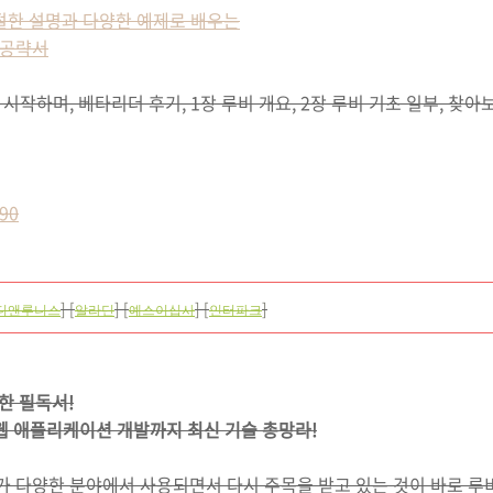
친절한 설명과 다양한 예제로 배우는
 공략서
 시작하며, 베타리더 후기, 1장 루비 개요, 2장 루비 기초 일부, 찾아
490
] [
] [
] [
]
디앤루니스
알라딘
예스이십사
인터파크
한 필독서!
웹 애플리케이션 개발까지 최신 기술 총망라!
ls)가 다양한 분야에서 사용되면서 다시 주목을 받고 있는 것이 바로 루비