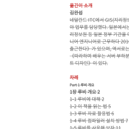
옮긴이 소개
김완섭
네덜란드 ITC에서 GIS(지리정
야 업무를 담당했다. 일본에서는
리정보원 등 일본 정부 기관을 
니어 엔지니어로 근무하다 20
출근한다》가 있으며, 역서로는 
《따라하며 배우는 서버 부하분산
트 디자인》이 있다.
차례
Part 1 루비 개요
1장 루비 개요 2
1-1 루비에 대해 2
1-2 이 책을 읽는 법 5
1-3 루비 자료 활용법 6
1-4 루비 컴파일러 설치 방법 7
1-5 루비를 사용해 보자 11