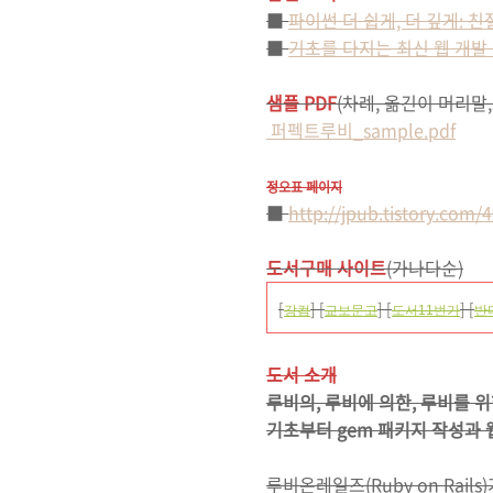
■
파이썬 더 쉽게, 더 깊게: 
■
기초를 다지는 최신 웹 개발
샘플 PDF
(차례, 옮긴이 머리말,
퍼펙트루비_sample.pdf
정오표 페이지
■
http://jpub.tistory.com/
도서구매 사이트
(가나다순)
[
] [
] [
] [
강컴
교보문고
도서11번가
반
도서 소개
루비의, 루비에 의한, 루비를 위
기초부터 gem 패키지 작성과 
루비온레일즈(Ruby on Rai