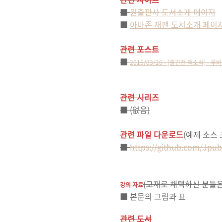
■
원출판사 도서소개 페이지
■
아마존 재팬
도서소개 페이
관련 포스트
■
2015/03/26 - [출간전 책소식] -
관련 시리즈
■ (없음)
관련 파일 다운로드
(예제 소스 
■
https://github.com/Jpub
(교재로 채택하신 분들은
강의 자료
■ 본문의 그림과 표
관련 도서