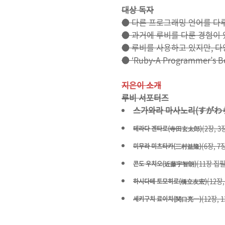
대상 독자
● 다른 프로그래밍 언어를 다
● 과거에 루비를 다룬 경험이 
● 루비를 사용하고 있지만, 
● ‘Ruby-A Programmer
지은이 소개
루비 서포터즈
스가와라 마사노리(すがわ
(2장, 3
테라다 겐타로(寺田玄太郎)
(6장, 7장
미무라 미츠타카(三村益隆)
(11장 집필
콘도 우치오(近藤宇智朗)
(12장,
하시다테 토모히로(橋立友宏)
(12장, 
세키구치 료이치(関口亮一)