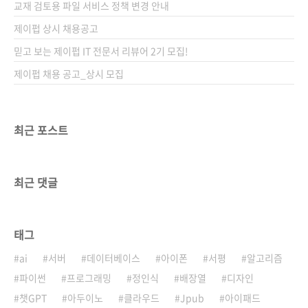
교재 검토용 파일 서비스 정책 변경 안내
제이펍 상시 채용공고
믿고 보는 제이펍 IT 전문서 리뷰어 2기 모집!
제이펍 채용 공고_상시 모집
최근 포스트
최근 댓글
태그
ai
서버
데이터베이스
아이폰
서평
알고리즘
파이썬
프로그래밍
정인식
배장열
디자인
챗GPT
아두이노
클라우드
Jpub
아이패드