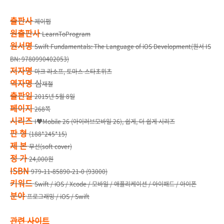
출판사
제이펍
원출판사
LearnToProgram
원서명
Swift Fundamentals: The Language of iOS Development(원서 IS
BN: 9780990402053)
저자명
마크 라소프, 토마스 스타초위츠
역자명
심
재철
출판일
2015년 5월 8일
페이지
268쪽
시리즈
I♥Mobile 26 (아이러브모바일 26), 쉽게, 더 쉽게 시리즈
판 형
(188*245*15)
제 본
무선(soft cover)
정 가
24,000원
ISBN
979-11-85890-21-0 (93000)
키워드
Swift / iOS / Xcode / 모바일 / 애플리케이션 / 아이패드 / 아이폰
분야
프로그래밍 / iOS / Swift
관련 사이트