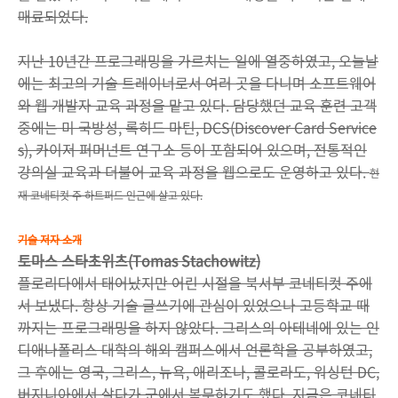
매료되었다.
지난 10년간 프로그래밍을 가르치는 일에 열중하였고, 오늘날
에는 최고의 기술 트레이너로서 여러 곳을 다니며 소프트웨어
와 웹 개발자 교육 과정을 맡고 있다. 담당했던 교육 훈련 고객
중에는 미 국방성, 록히드 마틴, DCS(Discover Card Service
s), 카이저 퍼머넌트 연구소 등이 포함되어 있으며, 전통적인
강의실 교육과 더불어 교육 과정을 웹으로도 운영하고 있다.
현
재 코네티컷 주 하트퍼드 인근에 살고 있다.
기술 저자 소개
토마스 스타초위츠(Tomas Stachowitz)
플로리다에서 태어났지만 어린 시절을 북서부 코네티컷 주에
서 보냈다. 항상 기술 글쓰기에 관심이 있었으나 고등학교 때
까지는 프로그래밍을 하지 않았다. 그리스의 아테네에 있는 인
디애나폴리스 대학의 해외 캠퍼스에서 언론학을 공부하였고,
그 후에는 영국, 그리스, 뉴욕, 애리조나, 콜로라도, 워싱턴 DC,
버지니아에서 살다가 군에서 복무하기도 했다. 지금은 코네티