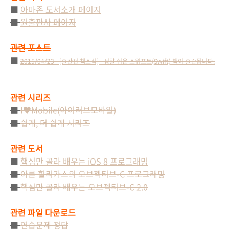
■
아마존 도서소개 페이지
■
원출판사 페이지
관련 포스트
■
2015/04/23 - [출간전 책소식] - 정말 쉬운 스위프트(Swift) 책이 출간됩니다.
관련 시리즈
■
I♥Mobile(아이러브모바일)
■
쉽게, 더 쉽게 시리즈
관련 도서
■
핵심만 골라 배우는 iOS 8 프로그래밍
■
아론 힐리가스의 오브젝티브-C 프로그래밍
■
핵심만 골라 배우는 오브젝티브-C 2.0
관련 파일 다운로드
■
연습문제 정답