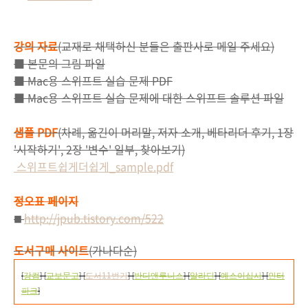
강의 자료
(교재로 채택하신 분들은 출판사로 메일 주세요)
■ 본문의 그림 파일
■ Mac용 스위프트 실습 문제 PDF
■ Mac용 스위프트 실습 문제에 대한 스위프트 솔루션 파일
샘플 PDF
(차례, 옮긴이 머리말, 저자 소개, 베타리더 후기, 1장
'시작하기', 2장 '변수' 일부, 찾아보기)
스위프트쉽게더쉽게_sample.pdf
정오표 페이지
http://jpub.tistory.com/522
■
도서구매 사이트
(가나다순)
[
강컴
] [
교보문고
] [
도서11번가
] [
반디앤루니스
] [
알라딘
] [
예스이십사
] [
인터
파크
]