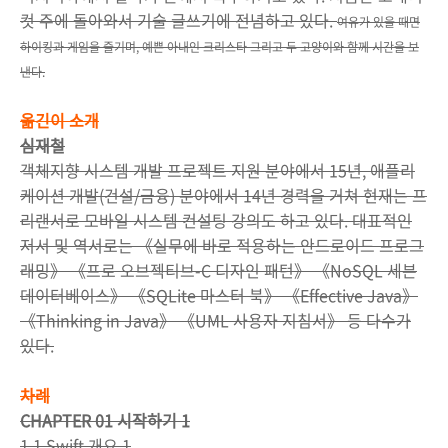
컷 주에 돌아와서 기술 글쓰기에 전념하고 있다.
여유가 있을 때면
하이킹과 게임을 즐기며, 예쁜 아내인 크리스타 그리고 두 고양이와 함께 시간을 보
낸다.
옮긴이 소개
심재철
객체지향 시스템 개발 프로젝트 지원 분야에서 15년, 애플리
케이션 개발(건설/금융) 분야에서 14년 경력을 거쳐 현재는 프
리랜서로 모바일 시스템 컨설팅 강의도 하고 있다. 대표적인
저서 및 역서로는 《실무에 바로 적용하는 안드로이드 프로그
래밍》 《프로 오브젝티브-C 디자인 패턴》 《NoSQL 세븐
데이터베이스》 《SQLite 마스터 북》 《Effective Java》
《Thinking in Java》 《UML 사용자 지침서》 등 다수가
있다.
차례
CHAPTER 01 시작하기 1
1.1 Swift 개요 1