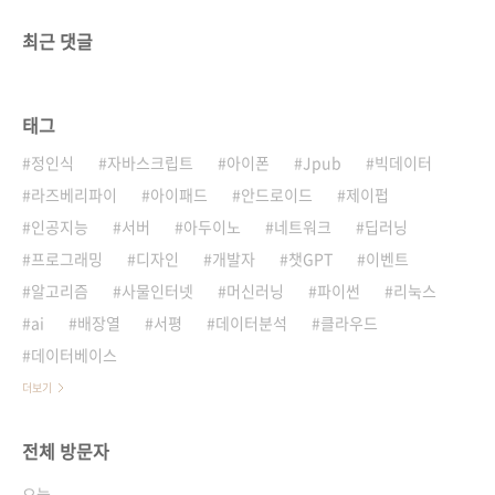
최근 댓글
태그
정인식
자바스크립트
아이폰
Jpub
빅데이터
라즈베리파이
아이패드
안드로이드
제이펍
인공지능
서버
아두이노
네트워크
딥러닝
프로그래밍
디자인
개발자
챗GPT
이벤트
알고리즘
사물인터넷
머신러닝
파이썬
리눅스
ai
배장열
서평
데이터분석
클라우드
데이터베이스
더보기
전체 방문자
오늘