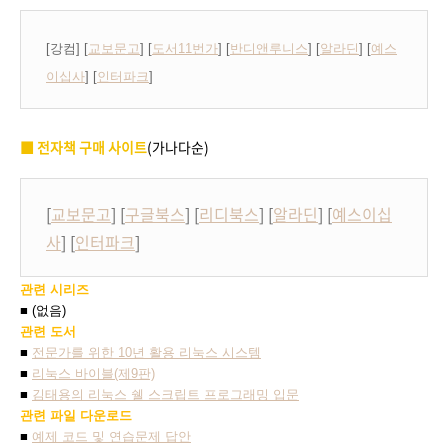
[강컴] [
교보문고
] [
도서11번가
] [
반디앤루니스
] [
알라딘
] [
예스
이십사
] [
인터파크
]
■ 전자책 구매 사이트
(가나다순)
[
교보문고
] [
구글북스
] [
리디북스
] [
알라딘
] [
예스이십
사
] [
인터파크
]
관련 시리즈
■ (없음)
관련 도서
■
전문가를 위한 10년 활용 리눅스 시스템
■
리눅스 바이블(제9판)
■
김태용의 리눅스 쉘 스크립트 프로그래밍 입문
관련 파일 다운로드
■
예제 코드 및 연습문제 답안