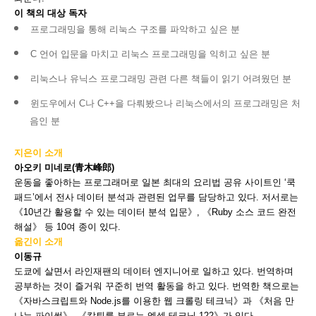
이 책의 대상 독자
프로그래밍을 통해 리눅스 구조를 파악하고 싶은 분
C 언어 입문을 마치고 리눅스 프로그래밍을 익히고 싶은 분
리눅스나 유닉스 프로그래밍 관련 다른 책들이 읽기 어려웠던 분
윈도우에서 C나 C++을 다뤄봤으나 리눅스에서의 프로그래밍은 처
음인 분
지은이 소개
아오키 미네로(青木峰郎)
운동을 좋아하는 프로그래머로 일본 최대의 요리법 공유 사이트인 ‘쿡
패드’에서 전사 데이터 분석과 관련된 업무를 담당하고 있다. 저서로는
《10년간 활용할 수 있는 데이터 분석 입문》, 《Ruby 소스 코드 완전
해설》 등 10여 종이 있다.
옮긴이 소개
이동규
도쿄에 살면서 라인재팬의 데이터 엔지니어로 일하고 있다. 번역하며
공부하는 것이 즐거워 꾸준히 번역 활동을 하고 있다. 번역한 책으로는
《자바스크립트와 Node.js를 이용한 웹 크롤링 테크닉》과 《처음 만
나는 파이썬》, 《칼퇴를 부르는 엑셀 테크닉 122》가 있다.