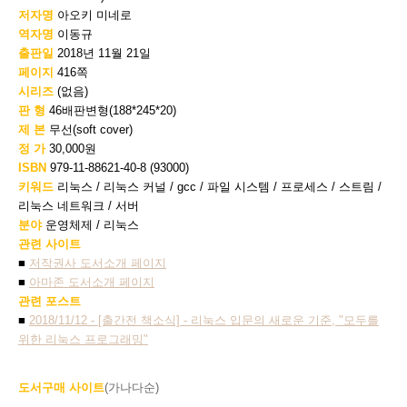
저자명
아오키 미네로
역자명
이동규
출판일
2018년 11월 21일
페이지
416쪽
시리즈
(없음)
판 형
46배판변형(188*245*20)
제 본
무선(soft cover)
정 가
30,000원
ISBN
979-11-88621-40-8 (93000)
키워드
리눅스 / 리눅스 커널 / gcc / 파일 시스템 / 프로세스 / 스트림 /
리눅스 네트워크 / 서버
분야
운영체제 / 리눅스
관련 사이트
■
저작권사 도서소개 페이지
■
아마존 도서소개 페이지
관련 포스트
■
2018/11/12 - [출간전 책소식] - 리눅스 입문의 새로운 기준, "모두를
위한 리눅스 프로그래밍"
도서구매 사이트
(가나다순)