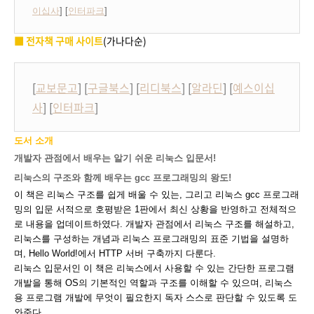
이십사
] [
인터파크
]
■ 전자책 구매 사이트
(가나다순)
[
교보문고
] [
구글북스
] [
리디북스
] [
알라딘
] [
예스이십
사
] [
인터파크
]
도서 소개
개발자 관점에서 배우는 알기 쉬운 리눅스 입문서!
리눅스의 구조와 함께 배우는 gcc 프로그래밍의 왕도!
이 책은 리눅스 구조를 쉽게 배울 수 있는, 그리고 리눅스 gcc 프로그래
밍의 입문 서적으로 호평받은 1판에서 최신 상황을 반영하고 전체적으
로 내용을 업데이트하였다. 개발자 관점에서 리눅스 구조를 해설하고,
리눅스를 구성하는 개념과 리눅스 프로그래밍의 표준 기법을 설명하
며, Hello World!에서 HTTP 서버 구축까지 다룬다.
리눅스 입문서인 이 책은 리눅스에서 사용할 수 있는 간단한 프로그램
개발을 통해 OS의 기본적인 역할과 구조를 이해할 수 있으며, 리눅스
용 프로그램 개발에 무엇이 필요한지 독자 스스로 판단할 수 있도록 도
와준다.