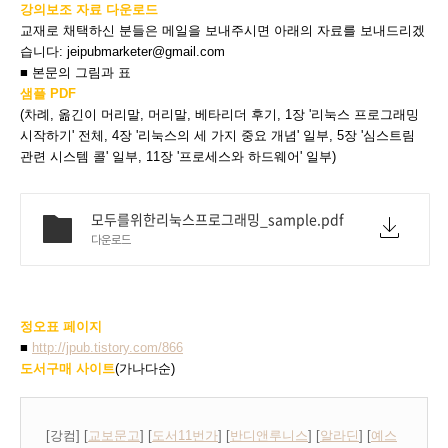
강의보조 자료 다운로드
교재로 채택하신 분들은 메일을 보내주시면 아래의 자료를 보내드리겠
습니다: jeipubmarketer@gmail.com
■ 본문의 그림과 표
샘플 PDF
(차례, 옮긴이 머리말, 머리말, 베타리더 후기, 1장 '리눅스 프로그래밍
시작하기' 전체, 4장 '리눅스의 세 가지 중요 개념' 일부, 5장 '심스트림
관련 시스템 콜' 일부, 11장 '프로세스와 하드웨어' 일부)
모두를위한리눅스프로그래밍_sample.pdf
다운로드
정오표 페이지
■
http://jpub.tistory.com/866
도서구매 사이트
(가나다순)
[강컴] [
교보문고
] [
도서11번가
] [
반디앤루니스
] [
알라딘
] [
예스