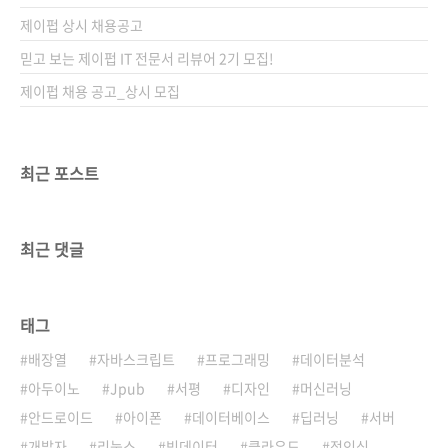
제이펍 상시 채용공고
믿고 보는 제이펍 IT 전문서 리뷰어 2기 모집!
제이펍 채용 공고_상시 모집
최근 포스트
최근 댓글
태그
배장열
자바스크립트
프로그래밍
데이터분석
아두이노
Jpub
서평
디자인
머신러닝
안드로이드
아이폰
데이터베이스
딥러닝
서버
개발자
리눅스
빅데이터
클라우드
정인식