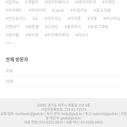
딥러닝
개발자
데이터베이스
데이터분석
이벤트
아이패드
빅데이터
Jpub
인공지능
알고리즘
안드로이드
ai
아두이노
아이폰
서평
머신러닝
챗GPT
배장열
디자인
클라우드
프로그래밍
제이펍
파이썬
라즈베리파이
리눅스
더보기
전체 방문자
오늘
어제
10881 경기도 파주시 회동길 159 3층
사업자등록번호: 218-81-72574
교재 검토: textbook@jpub.kr | 독자 문의: help@jpub.kr | 투고: submit@jpub.kr | 주문
및 계산서: jpub@jpub.kr
대표 전화: 070-8201-9010 | 대표 팩스: 02-6280-0405