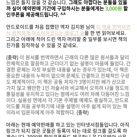
느낌은 들지 않을 것 같습니다.
그래도 아깝다는 분들을 있을
까 싶어 예약판매 기간에 구입하시는 분들에게는
3,000원
할
인쿠폰을 제공해드립니다. ^^
안드로이드를 처음 접했던 역자 김지원 님이
이 책을 번역하면
서 완벽하게 마스터하셨다는 블로그 글
을 한 번 읽어보세요.
그리고 아래에 적어 드린 역자 머리말 중 일부를 보시면 책의
진가를 짐작하실 수 있을 것 같네요.
(중략)
이 원서를 번역하면서 근래의 다른 많은 원서들과 달리
전체적으로 깔끔하고 군더더기 없는 설명이 마음에 들었다. 간
결한 문체는 자칫 부실한 내용을 낳는 경우가 있는데, 이 책은
중요한 내용의 누락이 없으며 문체도 간결하고 전체적인 구성
도 체계적이다. 이 책은 공동 저자가 3명이지만 배가 산으로
가지 않고 웬만한 1인 저술서와 비교해서 오히려 나을 정도의
통일성을 유지하고 있다는 점에서도 여러 차례 다듬어진 느낌
이다. 실용성 면에서 각 기본 주제별 예제도 충실하고, 안드로
이드를 처음 공부하기에 내용 설명이 아주 쉽게 되어 있는 책
이라서 입문자에게 아주 적합하다.
(중략)
아래는 현재 예약판매를 하고 있는 인터넷서점들입니다. 아직
링크가 되지 않은 곳들은 등록이 되는 대로 링크를 걸도록 하
겠습니다. 3000원 할인쿠폰들도 제공하니 꼭 다운받아 사용