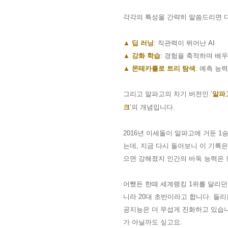
각각의 특성을 간략히 말씀드리면 
▲
딥 러닝
:
직관력이 뛰어난
AI
▲
강화 학습
:
경험을 축적하며 배
▲
몬테카를로 트리 탐색
:
예측 능
그리고 알파고의 차기 버전인
‘
알파
크
’
의 개념입니다
.
2016
년 이세돌이 알파고에 거둔
1
승
는데
,
지금 다시 돌아보니 이 기록은
으면 강해졌지 인간의 바둑 능력은
어쨌든 한때 세계랭킹
1
위를 달리던
니라
20
대 초반이라고 합니다
. 들
공지능은 더 무섭게 진화하고 있습
가 아닐까도 싶고요
.