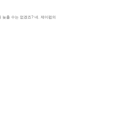
를 늦출 수는 없겠죠
?
네
.
제이펍의