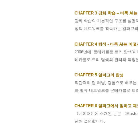
CHAPTER 3
강화 학습
–
바둑
AI
는
강화 학습의 기본적인 구조를 설명하
정책 네트워크를 획득하는 알파고의
CHAPTER 4
탐색
-
바둑
AI
는 어떻
2006
년에
‘
몬테카를로 트리 탐색
’
이
테카를로 트리 탐색의 원리와 특징
CHAPTER 5
알파고의 완성
직관력의 딥 러닝
,
경험으로 배우는
와 밸류 네트워크를 몬테카를로 트
CHAPTER 6
알파고에서 알파고 제
《
네이처
》
에 소개된 논문
〈
Master
관해 설명합니다
.