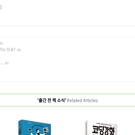
(0)
두이노’는요?
(0)
..
(0)
'출간 전 책 소식'
Related Articles