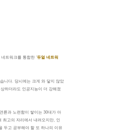
류 네트워크를 통합한
‘
듀얼 네트워
있습니다
.
당시에는 크게 와 닿지 않았
예상하더라도 인공지능이 더 강해졌
 연륜과 노련함이 쌓이는
30
대가 아
며 최고의 자리에서 내려오지만
,
인
 두고 공부해야 할 또 하나의 이유