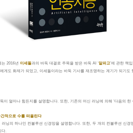
게는
2016
년
이세돌
과의 바둑 대결로 주목을 받은 바둑
AI ‘
알파고
’
에 관한 책
들에게도 화제가 되었고
,
이세돌이라는 바둑 기사를 재조명하는 계기가 되기도
바둑이 얼마나 힘든지를 설명합니다
.
또한
,
기존의 머신 러닝에 의해
‘
다음의 한 
순간적으로 수를 떠올린다
딥 러닝의 하나인 컨볼루션 신경망을 설명합니다
.
또한
,
두 개의 컨볼루션 신경
니다
.