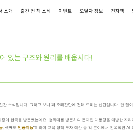
서 소개
출간 전 책 소식
이벤트
오탈자 정보
전자책
 숨어 있는 구조와 원리를 배웁시다!
 신간 소식입니다
.
그러고 보니 꽤 오래간만에 전해 드리는 신간입니다
.
한 달
회장이 한국을 방문했는데요
.
청와대를 방문하여 문재인 대통령을 예방한 자리에
능
,
셋째도
인공지능
"
이라며 교육
·
정책
·
투자
·
예산 등 각 분야에서 전폭적인
AI