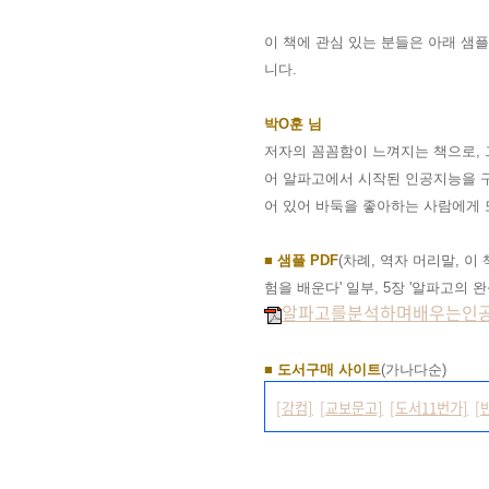
이 책에 관심 있는 분들은 아래 샘
니다
.
박O훈
님
저자의 꼼꼼함이 느껴지는 책으로, 
어 알파고에서 시작된 인공지능을 구
어 있어 바둑을 좋아하는 사람에게 
■ 샘플 PDF
(차례, 역자 머리말, 이
험을 배운다' 일부, 5장 '알파고의 완
알파고를분석하며배우는인공지능
■ 도서구매 사이트
(가나다순)
[강컴]
[교보문고]
[도서11번가]
[