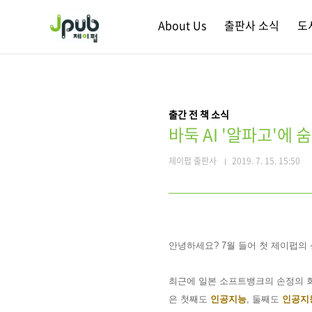
본문 바로가기
About Us
출판사 소식
도
출간 전 책 소식
바둑 AI '알파고'에
제이펍 출판사
2019. 7. 15. 15:50
안녕하세요
? 7
월 들어 첫 제이펍의
최근에 일본 소프트뱅크의 손정의 
은 첫째도
인공지능
,
둘째도
인공지