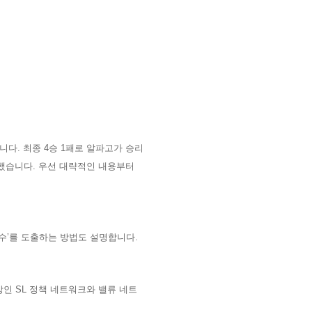
입니다
.
최종
4
승
1
패로 알파고가 승리
 했습니다
.
우선 대략적인 내용부터
수
’
를 도출하는 방법도 설명합니다
.
망인
SL
정책 네트워크와 밸류 네트