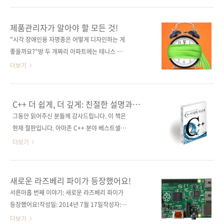
는 아이디어를 실행에 옮기려고 해도 라즈비안
[인터파크] 15초 훑어보기에 최적화된 이력서
에서는 프로그램을 설치하는 방법마저 윈도 운
쓰기부터 능력 있는 PM이 되기 위한 현실적인
제품관리자가 알아야 할 모든 것!
영체제와 다르다 보니 어색한 느낌을 지울 수 없
조언들까지, 완벽한 PM이 되는 법! 출판사 제이
"시각 장애인용 자명종은 어떻게 디자인하는 게
을 것입니다. 《리눅스와 함께하는 라즈베리 파
펍원출판사 CareerCup원서명 Cracking the
좋을까요?"방 두 개짜리 아파트에는 테니스 공
이》는 바로 그런 독자들을 대상으로 하고 있습
PM Interview: How to Land a Product
몇 개가 들어갈까요?""맨해튼에서 하루에 배달
더보기
니다. 이 책에서 제공하는 라즈비안..
Manager Job in Technology(ISBN:
되는 피자의 수는 얼마쯤일까요?" "가장 좋아하
9780984782819)지은이 게일 라크만 맥도웰
는 소프트웨어는 무엇이고, 그 이유는 무엇이
(Gayle Laakmann McDowell), 재키 바바로
죠?" PM(Product Manager)의 실제 면접에서
C++ 더 쉽게, 더 깊게: 친절한 설명과
(Jackie Bavaro) 옮긴이 배장열출판일 2015년
쏟아지는 질문들입니다. 오늘 소개해드릴 책은
풍부한 예제로 배우는
그동안 읽어주신 분들께 감사드립니다. 이 책은
2월 26일페이지 452쪽판 형 ..
《Cracking the PM Interview》의 번역서
현재 절판입니다. 아마존 C++ 분야 베스트셀러!
《PM 인터뷰의 모든 것: 예비 제품 관리자를 위
C++ 입문자와 중급자를 위한 최고의 필독서! 출
더보기
한 면접 멘토링》입니다. 이 책에는 위와 같은 질
판사 제이펍 원출판사 Cprogramming.com 원
문에 답하는 방법 외에도 어떻게 하면 스타트업
서명 Jumping into C++(원서 ISBN:
이나 대기업에서 제품 관리 역할에 안착할 수 있
9780988927803) 저자명 알렉스 알레인 역자
새로운 라즈베리 파이가 등장했어요!
는지 깊이 있게 설명하고 있습니다. 모호한 역할
명 배장열 출판일 2014년 7월 23일 페이지 492
서른아홉 번째 이야기: 새로운 라즈베리 파이가
인 PM(제품 관리자/프로그램 관리자)이 회사마
쪽 시리즈 (없음) 판 형 46배판 변형
등장했어요!작성일: 2014년 7월 17일작성자:
다 어떻게 다른지, PM이 되기 위해서는 ..
(188*245*23) 제 본 무선(soft cover) 정 가
배장열 안녕하세요? 근래 제이펍에서는 《리눅
더보기