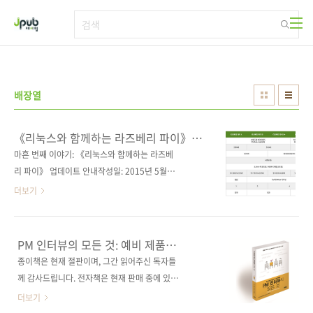
본문 바로가기
배장열
《리눅스와 함께하는 라즈베리 파이》
업데이트 안내
마흔 번째 이야기: 《리눅스와 함께하는 라즈베
리 파이》 업데이트 안내작성일: 2015년 5월
21일작성자: 배장열 시작하는 말우선, 이 배포
더보기
자료의 의의 내지 목적에 대해 말씀드리겠습니
다. 2014년 2월에 출간된 《리눅스와 함께하는
라즈베리 파이》는 라즈베리 파이의 운영체제인
PM 인터뷰의 모든 것: 예비 제품
라즈비안을 깊이 있게 다룬 유일무이한 책입니
관리자를 위한 면접 멘토링
종이책은 현재 절판이며, 그간 읽어주신 독자들
다. 라즈비안은 데비안 리눅스의 축소판으로 윈
께 감사드립니다. 전자책은 현재 판매 중에 있습
도 운영체제에만 익숙한 독자들에게 다소 까다
니다. 전자책 구매 사이트(가나다순)[교보문고]
더보기
로울 수 있습니다. 라즈베리 파이로 무언가 멋있
[구글북스] [리디북스] [알라딘] [예스이십사]