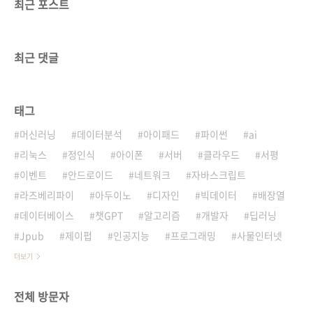
최근 포스트
최근 댓글
태그
머신러닝
데이터분석
아이패드
파이썬
ai
리눅스
정인식
아이폰
서버
클라우드
서평
이벤트
안드로이드
네트워크
자바스크립트
라즈베리파이
아두이노
디자인
빅데이터
배장열
데이터베이스
챗GPT
알고리즘
개발자
딥러닝
Jpub
제이펍
인공지능
프로그래밍
사물인터넷
더보기
전체 방문자