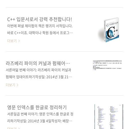
28,000원 ISBN 978-89-94506-99-9
스와 함께하는 라즈베리 파이》를 출간했습니
(93000) 키워드 C++, Code::Blocks, 객체지향
다. 이 책에서는 윈도우 환경에 익숙한 독자를 위
분 야 프로그래밍 언어 / C++ 관련 사이트 ■ 아
해 라즈베리 파이의 운영체제인 라즈비안 리눅
C++ 입문서로서 강력 추천합니다!
마존 도서소개 페이지 ■ 원출판사 도서소개 페
스를 상세하게 다루고 있습니다. 책의 내용을 보
이번에 펴낼 제이펍의 책은 랭귀지 서적입니다.
이지 관련 포스트 ■ 2014/07/..
충하고자 지난 글에서는 라즈베리 파이의 펌웨
바로 C++이죠. 대학이나 학원 등에서 프로그래
어 및 커널을 어떻게 업데이트하는지 말씀드렸
밍 언어를 가르칠 때 우리나라에서는 대개 C나
더보기
었습니다. 라즈비안도 6월 20일자로 업데이트되
자바부터 시작하는 경우가 아직 많은 것 같습니
었으니 오늘 한번 라즈베리 파이를 탈바꿈시키
다. 그래서 C++ 개발자가 C나 자바를 사용하는
는 것은 어떨까요? 오늘은 새로운 라즈베리 파이
개발자보다 적긴 한데, 게임 분야에서는 C++이
라즈베리 파이의 커널과 펌웨어
가 출시되어 이에 대해 간략하게 말씀드리고자
대세인 것 같습니다. 그리고 향후 타이젠의 운명
업데이트하기
서른여덟 번째 이야기: 라즈베리 파이의 커널과
합니다. 정식 이름은 라즈베리 파이 모델 B+입니
이 어떻게 결정날지는 모르겠지만, 스마트폰을
펌웨어 업데이트하기작성일: 2014년 3월 21일
다. 라즈베리 파이 재단 웹사이트에서는 "라즈베
비롯하여 다양한 임베디드 기기에 타이젠 탑재
작성자: 배장열 안녕하세요?최근 제이펍에서는
더보기
리 파이 2가 아니다. 오리지널 ..
가 순조롭게 진행된다면 C++에 대한 수요는 지
《리눅스와 함께하는 라즈베리 파이》를 출간했
금보다 더욱 많아지리라 판단합니다. 그래서 준
습니다. 이 책에서는 윈도우 환경에 익숙한 독자
비한 책입니다. Jumping into C++ C++ 입문서
를 위해 라즈베리 파이의 운영체제인 라즈비안
영문 인덱스를 한글로 정리하기
로는 현재 아마존에서 타의 추종을 불허하고 있
리눅스를 상세하게 다루고 있습니다. 윈도우 운
서른일곱 번째 이야기: 영문 인덱스를 한글로 정
는 서적입니다. 번역서 제목은 원서 그대로 번역
영체제를 사용할 줄 모르면서도 엑셀만 수준 높
리하기작성일: 2014년 3월 4일작성자: 배장열
하지 않고 《C++ 더 쉽게, 더 깊게》로 정하였
게 사용할 수 있는 사람이 과연 얼마나 될까요?
안녕하세요? 오늘은 한국의 IT 개발자를 응원하