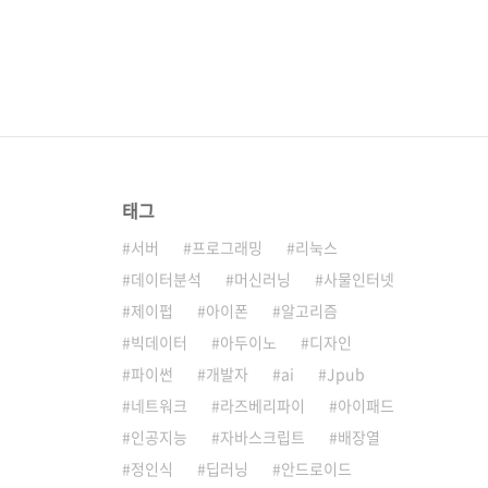
태그
서버
프로그래밍
리눅스
데이터분석
머신러닝
사물인터넷
제이펍
아이폰
알고리즘
빅데이터
아두이노
디자인
파이썬
개발자
ai
Jpub
네트워크
라즈베리파이
아이패드
인공지능
자바스크립트
배장열
정인식
딥러닝
안드로이드