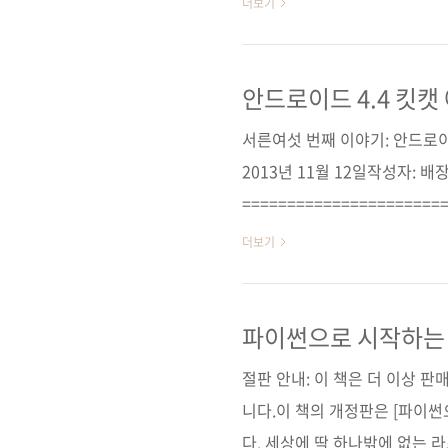
더보기
9781449316389)저자명 
11월 30일페이지 552쪽판 형 46
30,000원ISBN 978-89-945
안드로이드 4.4 킷
서른여섯 번째 이야기: 안드로이
2013년 11월 12일작성자: 배
======================
부 시작하는 말 우선, 안드로이드
더보기
실행될 때 화면에 표시되는 글꼴
DroidSans.ttf - 기본 영문 글
DroidSansFallback.tt
파이썬으로 시작하는
해야 할 글꼴이 DroidSansFa..
절판 안내: 이 책은 더 이상 
니다.이 책의 개정판은 [파이썬
다. 세상에 딱 하나밖에 없는