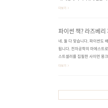
혁신적인 프로그램과 재미있는 게
더보기
서명 Programming the Raspbe
9780071807838)저자명 사
월 27일시리즈 I♥Robot 04
파이썬 책? 라즈베리 
(170*225), 반양장(soft cover)
네. 둘 다 맞습니다. 파이썬도 
됩니다. 전자공학의 마에스트로
스트셀러를 집필한 사이먼 몽크(
이먼 몽크의 대표 서적들Programmi
더보기
번역서: 스케치로 시작하는 아두이노 
Getting Started with
밍(9월27일 출간 예정)Practical E
Electr..