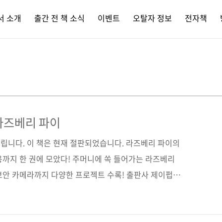
서 소개
출간 전 책 소식
이벤트
오탈자 정보
전자책
라즈베리 파이
립니다. 이 책은 현재 절판되었습니다. 라즈베리 파이의
용까지 한 권에 모았다! 주머니에 쏙 들어가는 라즈베리
보안 카메라까지 다양한 프로젝트 수록! 출판사 제이펍
aspberry Pi with Linux(원서 ISBN:
 피터 멤브리, 데이비드 하우스 역자명 배장열 시리즈