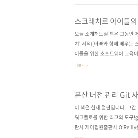
들의 컴퓨터 교육이나 창의력 
다. ☞ 라즈베리 파이 활용 
스크래치로 아이들의 
지시대로 5만원 안팎의 돈을 
오늘 소개해드릴 책은 그동안 제
당황하시지는 않았나요? 네. 위
치' 서적([아빠와 함께 배우는 
이들을 위한 소프트웨어 교육이
'스크래치'가 있습니다. 우리
더보기
만들 수가 있습니다. 네, 처음
실 수도 있겠네요. 어른도 하기
http://campaign.naver.
분산 버전 관리 Git
고 있는 '소프트웨어야 놀자' 
이 책은 현재 절판입니다. 그
동영상에..
워크플로를 위한 최고의 도구!g
판사 제이펍원출판사 O’Reilly원서명 
and techniques for collabo