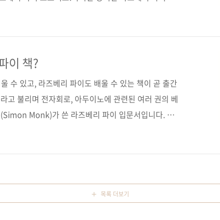
임을 만든다! 출판사 제이펍원출판사 McGrawHill원
rry Pi: Getting Started with Python(원서 ISBN:
이먼 몽크(Simon Monk)역자명 배장열출판일 2013년 9
 (아이러브로봇 04)페이지 232쪽판 형 크라운판 변형
파이 책?
정 가 18,0..
배울 수 있고, 라즈베리 파이도 배울 수 있는 책이 곧 출간
라고 불리며 전자회로, 아두이노에 관련된 여러 권의 베
Simon Monk)가 쓴 라즈베리 파이 입문서입니다. 사
ng Arduino Getting Started with Sketches
프로그래밍Programming the Raspberry Pi:
 Python 번역서: 파이썬으로 시작하는 라즈베리 파이 프로그래
lectronics for Inventors, Third EditionHacking
목록 더보기