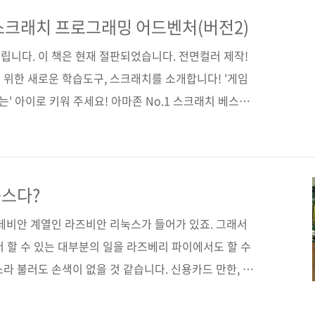
5) 출판일 2014년 2월 28일 페이지 400쪽 판 형 4X6배
softcover) 정 가 25,000원 ISBN 978–89–94506–
스크래치 프로그래밍 어드벤처(버전2)
 파이 / 리눅스 / 라..
립니다. 이 책은 현재 절판되었습니다. 전면컬러 제작!
 위한 새로운 학습도구, 스크래치를 소개합니다! '게임
는' 아이로 키워 주세요! 아마존 No.1 스크래치 베스트
tarch Press 원서명 Super Scratch
rsion 2): Learn to Program by Making Cool
93275310) 저자명 LEAD 프로젝트 역자명 배장열 출판일
판 형 46배판 변형(188*256), 반양장(soft cover) 정
눅스다?
데비안 계열인 라즈비안 리눅스가 들어가 있죠. 그래서
 할 수 있는 대부분의 일을 라즈베리 파이에서도 할 수
라 불러도 손색이 없을 것 같습니다. 신용카드 만한, 손
이가 서버 역할까지 한다니 놀랍지 않나요? 라즈베리 파
궁무진합니다. 어른들의 장난감으로 쓰일 수도 있고, 아이