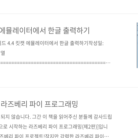
존 롤리거, 매튜 맥컬러프 지음역자명 윤순백출판일 2013년
배판 변형(188*245), 반양장(soft cover)정 가
06-81-4 (93000)키워드 협업 / 버전 관리 시스템 / 백업 ..
캣 에뮬레이터에서 한글 출력하기
드 4.4 킷캣 에뮬레이터에서 한글 출력하기작성일:
장열
==================================================
 에뮬레이터 즉, avd에 관해 말씀드리겠습니다. avd가
은 다음과 같이 몇 가지로 나누어 생각할 수 있습니다.
꼴DroidSans-Bold.ttf - 영문 볼드용 글꼴
f - 영문으로 표시하지 못하는 나머지 언어용 글꼴 여기서 주목
 라즈베리 파이 프로그래밍
판매되지 않습니다. 그간 이 책을 읽어주신 분들께 감사드립
으로 시작하는 라즈베리 파이 프로그래밍(제2판)]입니
 라즈베리 파이 프로젝트!작지만 강력한 라즈베리 파이로