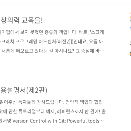
교육, 학생들의 실습 프로젝트 등에도 사용될 수 있습니
동영상 보기 그래서 나도 뭔가를 만들어보겠다고 지름신의
창의력 교육을!
주고 질렀는데, 막상 윈도우와 다른 인터페이스에 적잖이
이펍에서 보지 못했던 종류의 책입니다. 바로, '스크래
에서 말씀..
스크래치 프로그래밍 어드벤처(버전2)])인데요. 요즘 아
 새롭게 떠오르고 있다는 걸 아시나요? 그 중심에 바로
 아이들은 스크래치를 통해 애니메이션이나 게임을 직접
부터 끝까지 직접이요. 스크래치를 처음 들으신다면 놀라
 힘든 프로그래밍을 아이가 할 수 있다니, 놀랍죠?
com/software/?type=vid.sc 위의 링크는 네이버에서 벌이
 사용설명서(제2판)
교육 프로젝트 중 스크래치에 관한 홍보 동영상인데요. 이
간 읽어주신 독자들께 감사드립니다. 전략적 백업과 협업
it에 관한 튜토리얼부터 예제, 레퍼런스까지 한 권에! 출
Version Control with Git: Powerful tools
rative software development(2/e) (원서 ISBN: