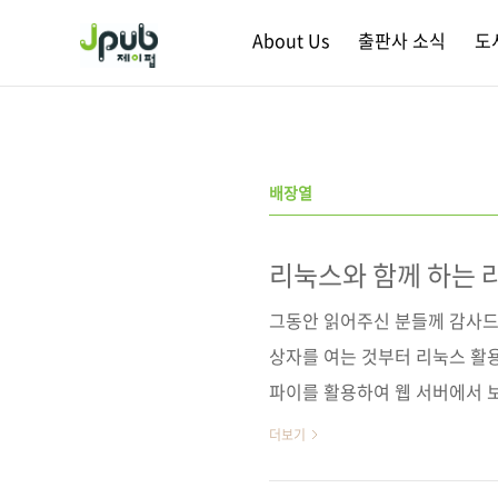
본문 바로가기
About Us
출판사 소식
도
배장열
리눅스와 함께 하는 
그동안 읽어주신 분들께 감사드
상자를 여는 것부터 리눅스 활
파이를 활용하여 웹 서버에서 
원출판사 Apress 원서명 Learn R
더보기
9781430248217) 저자명