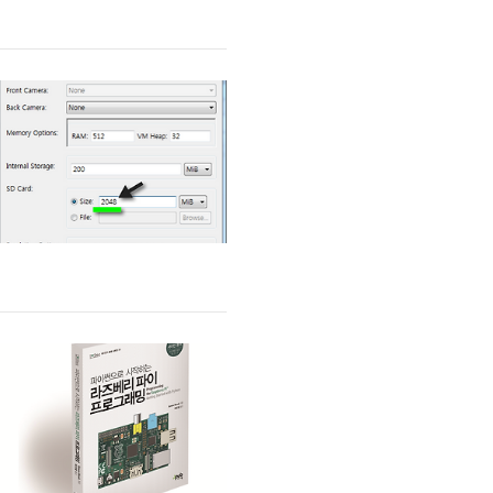
=============================1