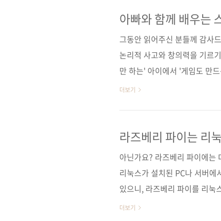
I♥Robot 05 (아이러브로봇 0
판 변형(188*245) 제 본 무선제본(
아빠와 함께 배우는 
87–6 (93000) 키워드 라즈베리
그동안 읽어주신 분들께 감사드
논리적 사고와 창의력을 기르기
만 하는' 아이에서 '게임도 만드
셀러! 출판사 제이펍 원출판사 No S
더보기
Programming Adventure!(Ve
Games(원서 ISBN: 97815
2014년 2월 25일 페이지 168쪽 
라즈베리 파이는 리
가 18,000원 ISBN 978-..
아닌가요? 라즈베리 파이에는 
리눅스가 설치된 PC나 서버에서
있으니, 라즈베리 파이를 리눅스
바닥에 쏙 들어가는 크기의 파
더보기
이로 할 수 있는 일은 정말 무