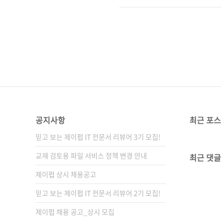
원출판사 技術評論社(기술평론사)
서 ISBN: 9784774192
일 2018년 9월 27일페이지 4
공지사항
최근 포
믿고 보는 제이펍 IT 전문서 리뷰어 3기 모집!
교재 검토용 파일 서비스 정책 변경 안내
최근 댓글
제이펍 상시 채용공고
믿고 보는 제이펍 IT 전문서 리뷰어 2기 모집!
제이펍 채용 공고_상시 모집