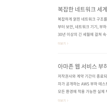
TCP/IP (ISBN 9784815
타 히로시역자명 김모세출판일 20
복잡한 네트워크 세계
4×6배판변형(188*245*19.3mm
복잡하게 얽힌 네트워크 구조를 
부터 보안, 네트워크 기기, 부
30년 이상의 긴 세월에 걸쳐 
화의 속도가 느리며, 새로운 
더보기
다. 그렇기 때문에 우선 기초를 
기로서 오랜 기간 나 자신을 지
와 체계를 잡기에 적합하도록 엄
아마존 웹 서비스 부
'올 컬러'로 구성되어 있어 독자
저작권사와 계약 기간이 종료되
제 지식의 도화선..
자가 공개하는 AWS 부하 테
모든 환경에 적용 가능한 실제 
[교보문고] [도서11번가] [알
더보기
순)[교보문고] [구글북스] [리