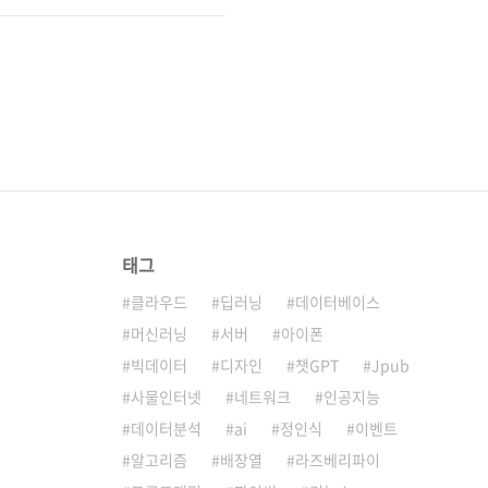
태그
클라우드
딥러닝
데이터베이스
머신러닝
서버
아이폰
빅데이터
디자인
챗GPT
Jpub
사물인터넷
네트워크
인공지능
데이터분석
ai
정인식
이벤트
알고리즘
배장열
라즈베리파이