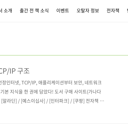
서 소개
출간 전 책 소식
이벤트
오탈자 정보
전자책
P/IP 구조
선정인터넷, TCP/IP, 애플리케이션부터 보안, 네트워크
기본 지식을 한 권에 담았다! 도서 구매 사이트(가나다
/ [알라딘] / [예스이십사] / [인터파크] / [쿠팡] 전자책 구
[구글북스] [리디북스] [알라딘] [예스이십사] 출판사 제
ィブ원서명 仕組み・動作が見てわかる 図解入門