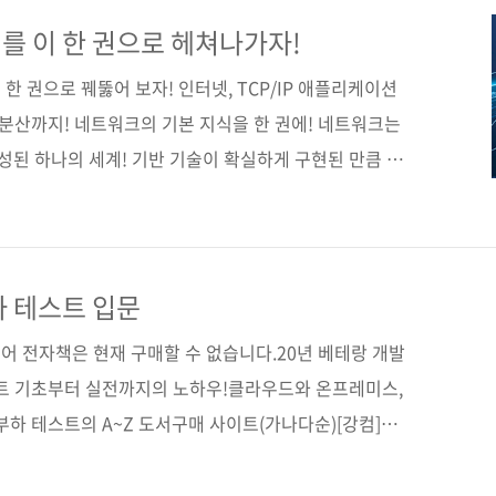
604974)도서명 그림으로 공부하는 TCP/IP 구조저자명 미야
21년 10월 27일페이지 456쪽시리즈 (없음)판 형
를 이 한 권으로 헤쳐나가자!
)제 본 무선(soft cover)정 가 30,0..
한 권으로 꿰뚫어 보자! 인터넷, TCP/IP 애플리케이션
하분산까지! 네트워크의 기본 지식을 한 권에! 네트워크는
숙성된 하나의 세계! 기반 기술이 확실하게 구현된 만큼 진
기술도 기반 기술의 조합이거나 파생인 경우가 대부분입니
한 번이라도 확실하게 몸에 익혀 두면, IT 엔지니어의 무
탱해 줄 것입니다. 아울러 이 책은 복잡한 네트워크 구조
청난 양의 그림과 표를 실은 것은 물론이고, 책 전체가
하 테스트 입문
들의 학습과 이해에 한층 더 도움이 될 것입니다! 자, 이
어 전자책은 현재 구매할 수 없습니다.20년 베테랑 개발
스트 기초부터 실전까지의 노하우!클라우드와 온프레미스,
부하 테스트의 A~Z 도서구매 사이트(가나다순)[강컴]
라딘] [예스이십사] [인터파크] 전자책 구매 사이트(가나다
디북스] [알라딘] [예스이십사] [인터파크] 출판사 제이펍