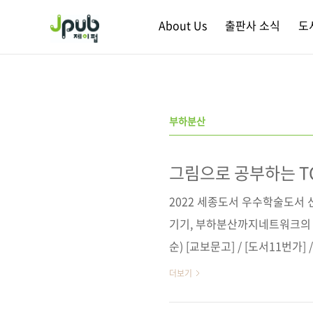
본문 바로가기
About Us
출판사 소식
도
부하분산
그림으로 공부하는 TC
2022 세종도서 우수학술도서 
기기, 부하분산까지네트워크의 
순) [교보문고] / [도서11번가] 
매 사이트(가나다순)[교보문고] 
더보기
이펍저작권사 SBクリエイテ