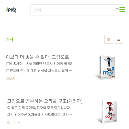
본문 바로가기
캐시
이보다 더 좋을 순 없다! 그림으로
이해하는 인프라 구조의 모든 것!
IT에 종사하는 사람이라면 반드시 읽어야 할 책!
IT 인프라 전반에 대한 상식을 그림으로 쉽게 이
해한다! "기본이 제일 중요하다."라는 말이 있
더보기
죠. 무언가를 배우는 데 있어서 이 말을 가장 자
주 듣게 되는 것 같습니다. 그만큼 기초적이고 기
본적인 것이 결국 모든 지식을 지탱하는 가장 중
그림으로 공부하는 오라클 구조(개정판)
요한 요소라는 의미일텐데요. 학생 때는 무심코
이 책은 현재 종이책/전자책 모두 절판입니다.
흘려들었던 말이었지만, 나이를 먹고 나서야 저
그간 읽어주신 독자들께 감사드립니다. 오라클
말을 제게 해주셨던 여러 선생님들, 선배님들의
데이터베이스의 구조와 본질을 그림으로 쉽게
더보기
의미가 마음과 머리에 다가오는 것 같습니다. IT
이해!스테디셀러 《그림으로 공부하는 오라클