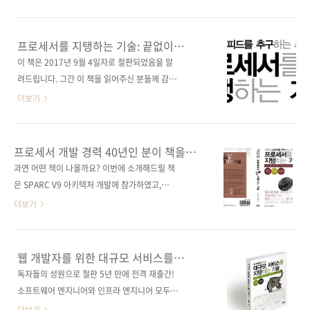
(170*225*14) 제 본 무선(soft cover) 정 가
번역서인 《그림으로 공부하는 IT 인프라 구
24,000원 ISBN 979-11-85890-30-2
조》에 이어 세 번째 책의 주제는 바로 "오라
(93000) 키워드 오라클 / 캐시 / 공유 메모리 /
클"입니다. "그림으로 공부하는" 시리즈는 쉽게
프로세서를 지탱하는 기술: 끝없이
SQL문 / 대기 / 락 / 리두 / 언두 / 백업 / 복구 /
설명한 텍스트, 그리고 그 텍스트를 다시 그림으
스피드를 추구하는 세계
이 책은 2017년 9월 4일자로 절판되었음을 알
인덱스 분야 데이터베이스 / 오라클 관련 사이트
로 이해하기 쉽게 표현하는 일본 책 특유의 장점
려드립니다. 그간 이 책을 읽어주신 분들께 감사
■ ..
을 정말 잘 녹여낸 책들인데요. 그래서인지 국내
의 말씀을 드립니다. 출판사 제이펍 원출판사 기
더보기
독자들로부터도 호평을 받고 있습니다. 시리즈
술평론사(技術評論社) 원서명 プロセッサを
의 세 번째 책인 《그림으로 공부하는 오라클 구
支える技術(원서 ISBN 9784774145211) 저
조》 또한 오라클을 처음 접하는 분들이나 오라
자명 안도 히사(Hisa Ando) 역자명 진명조 출판
프로세서 개발 경력 40년인 분이 책을
클에 대해 이제 막 눈뜨기 시작한 초급자들에게
일 2011년 11월 18일 페이지 428쪽 판 형 크라
쓴다면...
과연 어떤 책이 나올까요? 이번에 소개해드릴 책
알토란 같은 지식을 제공해주고 있습니다. 일본
운판 변형(170*225) 반양장(Soft Cover) 정 가
은 SPARC V9 아키텍처 개발에 참가하였고,
최고의 데이터베이스 잡지인 《DB
27,000원 ISBN 978-89-94506-24-1 부가기
SPARC64 프로세서를 개발하였으며, ㈜후지쯔
더보기
Magazine》의 인기 연재물 ..
호: 93560 분 야 컴퓨터 및 전기전자공학 / 하드
컴퓨터 사업부문 지사장 등을 역임한 안도 히사
웨어 / 프로세서 프로그래밍 / 소프트웨어 개발
(hisa Ando)란 분이 쓰신 책입니다. 한 업종에
키워드 멀티코어화/64비트 CPU/스레드/파이
서, 그것도 프로세서 개발 분야에서만 40여년 간
웹 개발자를 위한 대규모 서비스를
프라인/RISC/CISC/캐시/슈퍼스칼라/비순차
종사해온 분의 책이라, 비록 번역서이긴 하지만
지탱하는 기술
독자들의 성원으로 절판 5년 만에 전격 재출간!
실행/분기예측/GPGPU/초병렬처리/가상화 기
IT 출판사로서의 작은 소임 중 하나를 수행하는
소프트웨어 엔지니어와 인프라 엔지니어 모두
구/저..
것 같아 흐믓합니다! 더불어 독자 여러분의 평가
알아두어야 할 대규모 웹 서비스를 런칭 및 운영