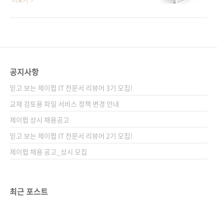
더보기
도 기다려집니다! 일본의 기술평론사에서 출간
노하우! 도서구매 사이트(가나다순)[교보문고]
하는 [~를 지탱하는 기술] 시리즈 중 하나인 이
[도서11번가] [알라딘] [예스이십사] [인터파크]
책은 저희 제이펍의 첫 책이었던 [24시간 365일
[쿠팡]전자책 구매 사이트(가나다순) [교보문고]
서버/인프라를 지탱하는 기술]과 지탱하는 기술
[구글북스] [리디북스] [알라딘] [예스이십사] 출
두 번째 책인 [웹 개발자를 위한 대규모 서비스를
판사 제이펍 저작권사 기술평론사(技術評論社)
지탱하는 기술]과 함께 국내 많은 독자..
원서명 [Web開発者のための]大規模サービ
공지사항
ス技術入門(원서 ISBN 9784774143071) 저
믿고 보는 제이펍 IT 전문서 리뷰어 3기 모집!
자명 이토 나오야, 다나카 신지 역자명 진명조 출
판일 2011년 2월 28일 페이지 392쪽 판 형 크
교재 검토용 파일 서비스 정책 변경 안내
라운판 변형(170*225) 제 본 무선(soft cover)
제이펍 상시 채용공고
정 가 25,000원 ISBN 978-89-94506-12-8
믿고 보는 제이펍 IT 전문서 리뷰어 2기 모집!
(13..
제이펍 채용 공고_상시 모집
최근 포스트