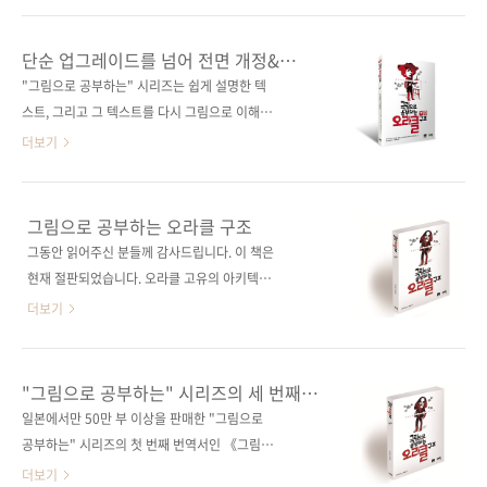
기술에 있어 '인프라'도 위와 같은 의미이지 않을
구조》의 최신 개정판!일본에서 50만 부 이상의
까 합니다. 이 기본적인 인프라 지식을 배우는 데
판매를 보인 ‘그림으로 공부하는’ 시리즈의 대표
단순 업그레이드를 넘어 전면 개정&
있어서 가장 중요한 것이 인프라 기술 전반의 구
작! 도서 구매 사이트(가나다순)[교보문고] [도서
재번역한 오라클 스테디셀러!
"그림으로 공부하는" 시리즈는 쉽게 설명한 텍
조와 개념 파악이라고 할 수 있습니다. 이렇듯 그
11번가] [반디앤루니스] [알라딘] [영풍문고] [예
스트, 그리고 그 텍스트를 다시 그림으로 이해하
무엇보다 구조와 개념 파악이 가장 중요한..
스이십사] [인터파크] [쿠팡] 전자책 구매 사이트
기 쉽게 표현하는 일본 책 특유의 장점을 정말 잘
더보기
(가나다순)[교보문고] [구글북스] [리디북스] [알
녹여낸 책들인데요. 그래서인지 국내 독자들로
라딘] [예스이십사] [인터파크] 출판사 제이펍원
부터도 호평을 받고 있습니다. 일본에서만 50만
출판사 쇼에이샤원서명 絵で見てわかる
부 이상 판매된 "그림으로 공부하는" 시리즈, 그
그림으로 공부하는 오라클 구조
Oracleの仕組み(ISBN 9784798157696)저
세 번째 책인 《그림으로 공부하는 오라클 구
그동안 읽어주신 분들께 감사드립니다. 이 책은
자명 스기타 아츠시, 야마모토 유미코, 오다 케이
조》(1판)을 개정한 이번 책 또한 오라클을 처음
현재 절판되었습니다. 오라클 고유의 아키텍처
지, 츠지이 유카, 테라무라 료감수자명 오다 ..
접하는 분들이나 오라클에 대해 이제 막 눈뜨기
와 동작을 그림으로 이해하자! 일본에서 50만 부
더보기
시작한 초급자들이 부담을 느끼지 않도록 쉽게
이상의 판매를 보인 "그림으로 공부하는" 시리
머릿속에 체계적으로 그려 나갈 수 있도록 저자
즈의 대표작! 출판사 제이펍 원출판사 쇼에이사
의 노하우를 녹여냈습니다. 이 책에서는 오라클
원서명 絵で見てわかるOracleの仕組み
"그림으로 공부하는" 시리즈의 세 번째
을 '창고 회사'에 비유하여 오라클의 아키텍처를
(ISBN 9784798111858) 저자명 오다 케이지
책은?
일본에서만 50만 부 이상을 판매한 "그림으로
쉽게 이해할 수 있도록 표현하고 있습니다. (다
역자명 이민재 출판일 2015년 9월 10일 페이지
공부하는" 시리즈의 첫 번째 번역서인 《그림으
만, 기본적인 SQL문은 알고 있어야 학습이 가능
248쪽 시리즈 그림으로 공부하는 판 형
로 공부하는 시스템 성능 구조》, 그리고 두 번째
더보기
함을 알려드립..