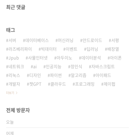
최근 댓글
태그
서버
데이터베이스
머신러닝
안드로이드
서평
라즈베리파이
빅데이터
이벤트
딥러닝
배장열
Jpub
사물인터넷
아두이노
데이터분석
아이폰
네트워크
ai
인공지능
정인식
자바스크립트
리눅스
디자인
파이썬
알고리즘
아이패드
개발자
챗GPT
클라우드
프로그래밍
제이펍
더보기
전체 방문자
오늘
어제