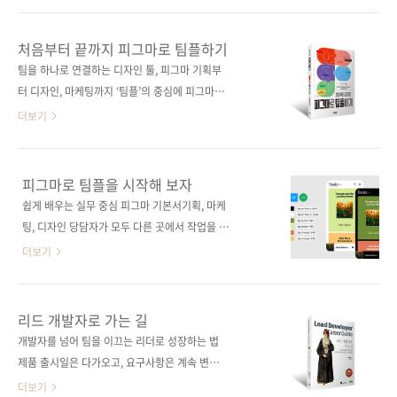
내용을 반영했다. 이 책 한 권이면 피그마 입문부
프로토타입 → Dev Mode → 코드 생성 흐름까
터 반응형 웹 실무까지 완벽하게 준비할 수 있다.
지 이어지는 ‘웹 제작 플랫폼’으로 자리 잡고 있
처음부터 끝까지 피그마로 팀플하기
도서구매 사이트(가나다순) [교보문고] [도서11
습니다. 하지만 막상 시작하려고 하면 이런 고민
팀을 하나로 연결하는 디자인 툴, 피그마 기획부
번가] [알라딘] [예스이십사] [쿠팡] 전자책 구매
이 한 번쯤 떠오르죠. “피그마로 코드까지 만든
터 디자인, 마케팅까지 ‘팀플’의 중심에 피그마가
사이트..
다던데… 나도 해야 하는 걸까?”“오토레이아웃,
있다. 기획자는 아이디어를 시각화하고, 디자이
더보기
변수, Dev Mode… 대체 어디서부터 배워야 하
너는 디자인 시스템을 구축하며, 마케터는 브랜
지?”“디자이너는 디자인, 개발자는 개발만 하면
드 콘텐츠를 제작하는 협업 방식은 이미 많은 회
안 되는 시대가 온 거야?”그런 분들을 위해, 기획
사의 일상이 되었다. 이 책은 피그마를 처음 접하
피그마로 팀플을 시작해 보자
→ 디자인 → 프로토타입 → 반응형 웹 제작까지
는 사람도 자연스럽게 실무에서 피그마를 시작
쉽게 배우는 실무 중심 피그마 기본서기획, 마케
한 권으로 따라 할 수 있는 실전형 안내서가 곧
할 수 있게 하는 피그마 입문서다. 오토레이아웃,
팅, 디자인 당담자가 모두 다른 곳에서 작업을 하
출간됩니다. 이 책은 단..
컴포넌트, 변수와 같은 기본 기능은 물론, 피그마
다 보면 자연스럽게 소통의 단절이 생기기 마련
더보기
버즈와 AI 기능까지 실제 업무에 바로 적용할 수
입니다. 그리고 이 단절은 상당한 시간과 리소스
있는 예제를 통해 단계별로 익힐 수 있다. 도서구
를 잡아먹죠. 피그마는 이러한 문제를 모두 해결
매 사이트(가나다순) [교보문고] [도서11번가]
해 줍니다. 팀의 기획자, 마케터, 디자이너 모두
리드 개발자로 가는 길
[알라딘] [예스이십사] [쿠팡] 전자책 구매 사이
가 하나의 파일에서, 프로젝트의 시작부터 끝까
개발자를 넘어 팀을 이끄는 리더로 성장하는 법
트(가나다순)[교보문고] [구글북스] [리디북스]
지 한 화면에서 함께할 수 있기 때문입니다. 하지
제품 출시일은 다가오고, 요구사항은 계속 변한
[알라딘] [예스이십사] ..
만 회사의 모든 구성원이 피그마를 능숙하게 다
다. 개발팀의 방향이 흔들릴 때, 위기를 기회로
더보기