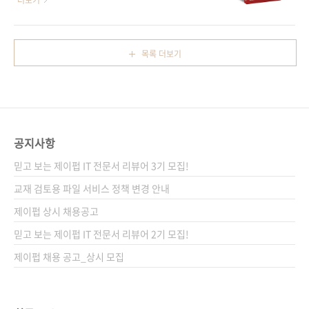
더보기
..
기 위해’ 앞으로 디자이너가 갖추어야 할 덕목은
[예스이십사] [쿠팡] 전자책 구매 사이트(가나다
무엇일까요? 지난 12월 일본의 한 사전 편집위
순) [교보문고] [구글북스] [리디북스] [알라딘]
원회가 꼽은 2024년 신어(新語) 중에 ‘언어
[예스이십사] 출판사 제이펍도서명 브랜드 디자
목록 더보기
화’라는 단어가 대상을 수상했습니다. ‘언어화’란
인, 이렇게 하면 되나요? 부제목 브랜딩의 기초
사상이나 개념을 언어로 표현한 것을 의미하는
부터 SNS 활용까지 비즈니스를 확장시킬 브랜
학술 용어로 일상에서 사용되던 용어는 아니..
드 디자인 교과서 지은이 백디(백예지) 시리즈
이렇게 하면 되나요? 출판일 2024년 11월 8일
페이지 252쪽판 형 변형신국판(135*200*15)
공지사항
제 본 무선(soft cover)정 가 20,000원ISBN
979-11-93926-75-8 (13650) 키워드 브랜딩,
믿고 보는 제이펍 IT 전문서 리뷰어 3기 모집!
브랜드, 디자인감각, 퍼스널브랜딩, 스몰브..
교재 검토용 파일 서비스 정책 변경 안내
제이펍 상시 채용공고
믿고 보는 제이펍 IT 전문서 리뷰어 2기 모집!
제이펍 채용 공고_상시 모집