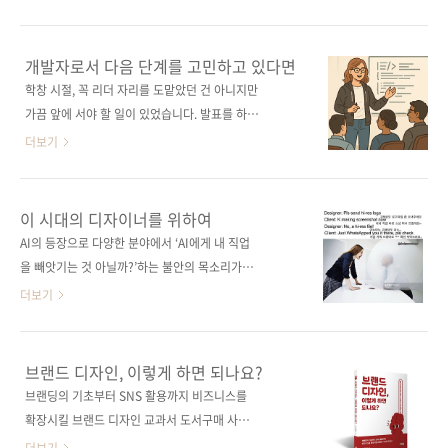
루기는 어렵고, 각자의 역할도 다르다 보니 ‘기초
바꾸는 건 탁월한 기술이 아니라 팀을 이끄는 리
를 어떻게 배워야 할지' 고민이 생기게 됩니다.
더의 역량이다. 지금 IT 현장은 코드를 넘어 사람
그러나 피그마의 모든 기능을 완벽하게 익힐 필
과 프로젝트를 함께 설계할 수 있는 리드 개발자
개발자로서 다음 단계를 고민하고 있다면
요는 없습니다. 각자의 역할에 따라 익혀야 하는
를 간절히 찾고 있다. 이 책은 개발자에서 팀을
학창 시절, 꼭 리더 자리를 도맡았던 건 아니지만
기능도 자연스럽게 달라지기 때문입니다. 기획
이끄는 리드 개발자로 성장하기 위한 실전 가이
가끔 앞에 서야 할 일이 있었습니다. 발표를 하거
자는 아이디어를 구조화하고 화면 흐름을 잡는
드로, 개발 프로세스 개선, 기술 문서 작성, 고객
나 팀플을 이끄는 일이 아주 낯설지는 않았죠. 그
더보기
데 필요한 최..
과의 소통, 팀 멘토링, 건설적인 피드백 전달까지
래서 ‘리더십’이라는 말이 전혀 남의 이야기처럼
핵심 역량을 담았다. 한국어판 부록에는 한국 리
느껴지진 않았습니다. 그렇다고 쉽게 할 수 있는
드 개발자 인터뷰를 수록해 현장의 생생한 목소
일이라 생각해본 적도 없습니다. 굉장히 막중한
이 시대의 디자이너를 위하여
리와 실질적인 조언을 함께 전한다. 리드 개발자
책임감으로 머리를 싸맸던 기억이 있습니다. 이
AI의 등장으로 다양한 분야에서 ‘AI에게 내 직업
로서 팀의 중심이 되어 성과를 이끌고 싶은 모든
번에 제이펍에서 출간하는 《리드 개발자로 가
을 빼앗기는 것 아닐까?’하는 불안의 목소리가
개발자를 위한 필독서다. 도서구매 사이트(가나
는 길》은 막연하게만 느껴졌던 리더의 역할을
들려옵니다. 특히 창작의 영역에서 생성형
더보기
다순)..
어떻게 준비할 수 있는지, 그 과정을 구체적으로
AI(Generative AI)는 깊게 스며들고 있습니다.
보여주는 책입니다. 기술적인 역량은 물론이고,
이미지 생성부터 디자이너가 깊게 관여하는 브
팀과 소통하는 방법, 피드백을 주고받는 방식, 감
랜드 정체성 구축까지 다양한 디자인 영역을 휩
브랜드 디자인, 이렇게 하면 되나요?
정을 이해하고 관계를 정돈하는 법까지 다루며,
쓸고 있다고 해도 과언이 아닙니다. 그렇다고 손
브랜딩의 기초부터 SNS 활용까지 비즈니스를
‘리더십’이란 타고나는 성격이 아니라 훈련 가능
을 놓고 있을 수만 없죠. 이런 격변의 시기, 고
확장시킬 브랜드 디자인 교과서 도서구매 사이
한 능력이라는 걸 자연스럽게 느낄 수 있습니다.
(故) 이어령 선생의 말처럼 ‘AI라는 말에 올라타
트(가나다순) [교보문고] [도서11번가] [알라딘]