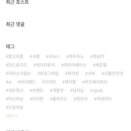
최근 포스트
최근 댓글
태그
알고리즘
서평
리눅스
아두이노
챗GPT
안드로이드
데이터분석
데이터베이스
배장열
자바스크립트
프로그래밍
파이썬
서버
사물인터넷
ai
아이패드
디자인
제이펍
라즈베리파이
네트워크
이벤트
개발자
딥러닝
Jpub
머신러닝
아이폰
클라우드
정인식
빅데이터
인공지능
더보기