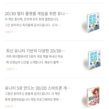
기초부터 정교한 게임 물리, 애니메이션까지 모
픈 소스 엔진이랍니다. 3.x 버전까지는 단점이
든 것을 다룬다. 원서의 4.1 버전 대신 한국어
꽤 있었지만, 4.0 버전에서 단점을 보완하고 엄
2D/3D 멀티 플랫폼 게임을 위한 유니티
4.2 버전 기준으로 업데이트했고, 한국어판 부록
청난 성장을 했습니다. 그 결과, 스팀에 출시된
2018
이 책은 종이책, 전자책 모두 현재 절판입니다.
으로 고도 엔진 에디터 메뉴 설명을 추가했다. 도
게임 중 고도 엔진을 사용한 게임이 이렇게나 늘
그간 읽어주신 독자들께 감사드립니다. 도서구
서 구매 사이트(가나다순) [교보문고] ..
었습니다(고도 엔진을 사용한 상위 1000개의 게
매 사이트(가나다순)[강컴] [교보문고] [도서11
더보기
임은 여기서 보실 수 있어요). 고도 엔진이 이렇
번가] [반디앤루니스] [알라딘] [예스이십사] [인
게 성장한 와중에 국내에는 고도 엔진에 대해 자
터파크] 전자책 구매 사이트(가나다순)[교보문
세히 설명하는 자료가 거의 없었어요. 고도 엔진
고] [구글도서] [리디북스] [알라딘] [예스24] [인
최신 유니티 기반의 다양한 2D/3D
을 써보고 싶어도 배울 만한 레퍼런스가 없는 실
터파크]가정교사와도 같은 유니티 입문서!제약
게임을 만들자!
저희 제이펍에서만 5종의 게임 책을 펴내신 박승
정이었죠. 그래서 저희 제이펍에서 드디어 고도
없는 자유로운 게임 개발을 위하여! 출판사 제이
제 선생님의 신간을 소개합니다. 예순이 훌쩍 넘
엔진 책을 출간했습니다! 원서가 출간되었을 당
펍저자명 박승제출판일 2018년 10월 15일페이
은 연세임에도 여전히 활발한 강의와 개발을 계
더보기
시에..
지 664쪽시리즈 (없음)판 형 46배판변형
속해오고 계신데요. 오늘 소개할 책은 근 5년 만
(188*245*32)제 본 무선(soft cover)정 가
에 새롭게 펴내는 유니티 서적입니다. 기존에 펴
40,000원ISBN 979-11-88621-37-8 (93000)
낸 5종의 게임 서적들도 많이 판매되었지만, 이
유니티 5로 만드는 3D/2D 스마트폰 게임
키워드 유니티 / 게임 / 게임 프로그래밍 / 게임
번에는 최신 유니티 버전인 2018을 기준으로
개발
그동안 읽어주신 분들께 감사드립니다. 이 책은
엔진 / 비주얼 스튜디오 / C#분 야 게임 프로그
2D/3D 게임, 특히 최근의 흐름에 맞춰 2D 모바
현재 절판되었습니다.게임 프로그래머로 향하는
래밍..
일용 게임 제작에 포커스를 맞춘 책이라 많은 독
첫걸음!스마트폰에 특화한 3D/2D 예제 게임!9
더보기