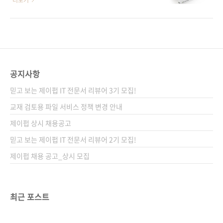
더보기
하느..
35,000원ISBN 978-89-94506-77-7 (93000)
9780596159856) 원서명 iPhone Game
키워드 유니티 3D / 게임 개발 / 게임 엔진/ 2D
Development: Developing 2D & 3D games
게임 / 3D 게임 / 모바일 게임분야 게임 프로그
in Objective-C 저자명 폴 저클(Paul Zirkle),
래밍 / 유니티 관련 사이트■ 독자 Q&A, 게임 리
조 호그(Joe Hogue) 역자명 이대근 출판일
소스 및 프로젝트 파일 다운로드: http..
2010년 3월 29일 페이지 324쪽 사이즈
188*245 제 본 반양장(Soft Cover) 정 가
공지사항
24,000원 ISBN 978-89-962410-7-2 부가기
믿고 보는 제이펍 IT 전문서 리뷰어 3기 모집!
호: 13560 시리즈 I♥Mobile 01 (아이러브모바
일 01) 분 야 모바일 프로그래밍 / 아이폰 / 게임
교재 검토용 파일 서비스 정책 변경 안내
프로그래밍 관련 사이트 아마존 원서 소개 페..
제이펍 상시 채용공고
믿고 보는 제이펍 IT 전문서 리뷰어 2기 모집!
제이펍 채용 공고_상시 모집
최근 포스트