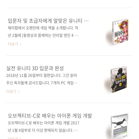
자분이 찾기를 기대해 봅니다. 앞부분은 게임과
인의 베타리더 모두가 극찬한 게임 입문서! 출판
유니티에 대한 기본적인 소개와 책을 따라 하기
사 제이펍원출판사 ソシム원서명 Unity5
위한 필수 기술들을 익히도록 하고, 이어
3D/2Dゲーム開発実践入門 作りながら覚え
입문자 및 초급자에게 알맞은 유니티 게임
Snake, Jumping Owl, Space Adventure,
るスマートフォンゲーム開発 (ISBN:
책
제이펍에서 오랜만에 게임 책을 소개합니다. 작
Sliding Puzzle 게임 프로젝트를 책과 함께 따
9784883379675)저자명 요시야 미키토역자명
년 2월에 [동영상과 함께하는 언리얼 엔진 4 블
라 하며 배울 수 있도록 구성하였..
정인식출판일 2016년 4월 20일페이지 404쪽
루프린트 게임 만들기]를 펴낸 후 1년이 지났네
더보기
시리즈 (없음)판 형 (188*245*22)제 본 무선
요. 최근 언리얼의 성장세가 눈에 띌 정도이긴 하
(soft cover)정 가 28,000원ISBN 979-11-
지만, 아직 유니티로 게임을 만드는 분이 더 많은
85890-50-0 (93000)키워드 스마트폰 게임 /
것으로 알고 있습니다. 오늘 소개해드리는 책이
실전 유니티 3D 입문과 완성
3D 게임 / 2D 게임 / 유니티 / UNITY / 언리얼
게임 프로그래머에 도전하는 분들, 그리고 아직
2018년 11월 26일부터 절판입니다. 그간 읽어
엔진 / 모바일 게임분야 게임 프로그래밍 / 유니
프로페셔널한 게임 개발자라고 자평하기 어려운
주신 독자들께 감사드립니다. 7개의 PC 게임과
티 관련 사이트■ 아마존..
분들에게 좋은 가이드가 되었으면 합니다. 일본
이를 모바일용으로 변환하는 전 과정 및 풀 소스
더보기
에서는 작년 7월 말에 출간되었는데, 현재까지도
제공! 안드로이드사이드, SK T아카데미, 강남그
유니티 게임 서적 중 1~2위를 다툴 만큼 인기가
린컴퓨터학원 인기 강사인 저녁놀 님의 본격 유
높은 책입니다. 원서는 유니티 5.2.1 기준으로
니티 게임 개발 가이드!UNITY 3D 4.2 버전 이
오브젝티브-C로 배우는 아이폰 게임 개발
되어 있었으나, 번역하면서 최신 버전인 5.3.4를
상 대응! 출판사 제이펍저자명 박승제출판일
오브젝티브-C로 배우는 아이폰 게임 개발 2017
기준으로 전부 변경하여 선보이게 되었습니다.
2013년 10월 25일페이지 744쪽판 형 46배판
년 1월 4일부로 더 이상 판매되지 않습니다. 출
베타리더들의 의견과 최신 버전으로 업그레이드
변형(188*245), 반양장(soft cover)정 가
판사 제이펍 원출판사 O'Reilly (원서 ISBN