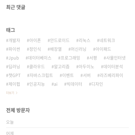
최근 댓글
태그
개발자
아이폰
안드로이드
리눅스
네트워크
파이썬
정인식
배장열
머신러닝
아이패드
Jpub
데이터베이스
프로그래밍
서평
사물인터넷
딥러닝
클라우드
알고리즘
아두이노
데이터분석
챗GPT
자바스크립트
이벤트
서버
라즈베리파이
제이펍
인공지능
ai
빅데이터
디자인
더보기
전체 방문자
오늘
어제