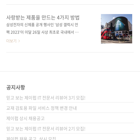
스폼드》는 어도비의 크리에이티브 클라우드 전
정받는 것은 아니다. 경쟁사의 강력한 프로덕트
환 과정을 상세히 풀어냅니다. 기존의 소프트웨
마케팅이 있다면 아무리 제품이 뛰어나도 주도
사랑받는 제품을 만드는 4가지 방법
어 판매 방식에서 벗어나 구독 기반 모델로의 전
권을 빼앗길 수 있다. 실리콘밸리 프로덕트 그룹
삼성전자의 신제품 공개 행사인 '삼성 갤럭시 언
환을 위해 어도비는 내부적으로 얼마나 큰 변화
의 마케팅 기법을 활용하면 고객 세분화, 제품 포
팩 2023'이 이달 26일 사상 최초로 국내에서 개
를 수용해야 했는지, 경영진과 팀 간의 협업이 어
지셔닝, 다른 팀과의 협업뿐만 아니라 제품을 시
최됩니다. 글로벌 기업의 신제품 출시 행사이니
더보기
떻게 이루어졌는지, 고객 데이터..
장에 출시하는 전략까지 세울 수 있다. 나아가 효
만큼 전 세계의 관심을 받는 건 어찌 보면 당연한
과적인 프로덕트 마케팅은 고객이 제품과 회사
일이어서, 전 세계의 갤럭시 사용자도 이날을 손
에 대해 생각하게 만들고, 고객 스스로 제품을 널
꼽아 기다리며 언팩 행사를 기다리고 있습니다.
리 알리도록 한다. 고객이 사랑에 빠지는 프로덕
경쟁사인 애플도 마찬가지입니다. 애플은 보통
트 마케팅 기법을 배워보자. 도서 구매 사이트(가
가을에 신제품을 공개하는 스페셜 이벤트가 열
나다순) [교보문고] [도서11번가] [알라딘] [예스
리는데, 한국의 고객은 밤을 새워 그 행사를 라이
공지사항
이십사..
브로 시청합니다. 또 제품이 출시되는 날에는 1
믿고 보는 제이펍 IT 전문서 리뷰어 3기 모집!
등으로 제품을 구매하기 위해 전날 밤부터 줄을
서기도 하죠. 이 글로벌 기업들은 어떻게 고객이
교재 검토용 파일 서비스 정책 변경 안내
신제품 공개 행사를 밤을 새우며 보게 하고, 제품
제이펍 상시 채용공고
출시 전날부터 줄을 서며 구매하도록 고객의 마
믿고 보는 제이펍 IT 전문서 리뷰어 2기 모집!
음을 훔쳤을까요? 제이펍 제품 기획 도서 《인스
파이어드..
제이펍 채용 공고_상시 모집