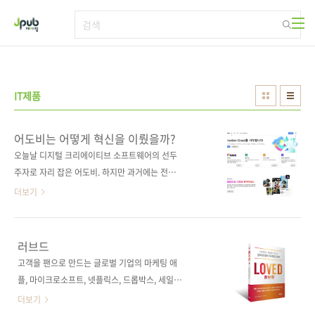
본문 바로가기
IT제품
어도비는 어떻게 혁신을 이뤘을까?
오늘날 디지털 크리에이티브 소프트웨어의 선두
주자로 자리 잡은 어도비. 하지만 과거에는 전통
적인 소프트웨어 판매 모델에 갇혀 점점 더 경쟁
더보기
력을 잃어가고 있었습니다. 고객은 더 이상 매년
새로운 버전의 소프트웨어를 구매할 이유를 느
끼지 못했고, 시장은 급격히 변하면서 클라우드
러브드
와 구독 모델이 주목받기 시작했습니다. 어도비
고객을 팬으로 만드는 글로벌 기업의 마케팅 애
는 이 변화 속에서 생존은 물론, 미래를 위한 혁
플, 마이크로소프트, 넷플릭스, 드롭박스, 세일즈
신을 이루기 위해 프로덕트 오퍼레이팅 모델로
포스 같은 IT 선도 기업은 프로덕트 마케팅을 어
더보기
전환한다는 대담한 결단을 내렸습니다. 《트랜
떻게 할까? 최고의 제품이라고 항상 시장에서 인