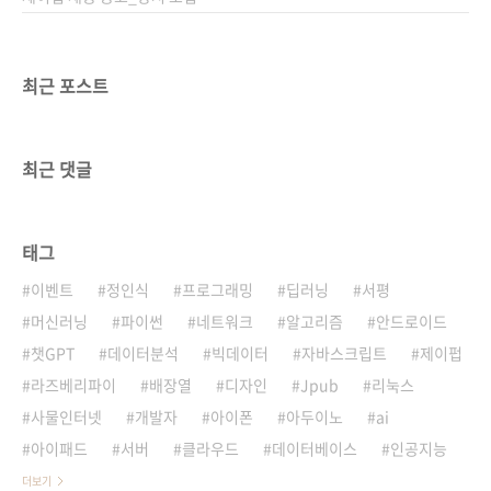
최근 포스트
최근 댓글
태그
이벤트
정인식
프로그래밍
딥러닝
서평
머신러닝
파이썬
네트워크
알고리즘
안드로이드
챗GPT
데이터분석
빅데이터
자바스크립트
제이펍
라즈베리파이
배장열
디자인
Jpub
리눅스
사물인터넷
개발자
아이폰
아두이노
ai
아이패드
서버
클라우드
데이터베이스
인공지능
더보기