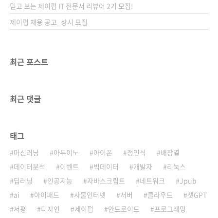
믿고 보는 제이펍 IT 전문서 리뷰어 2기 모집!
제이펍 채용 공고_상시 모집
최근 포스트
최근 댓글
태그
머신러닝
아두이노
아이폰
정인식
배장열
데이터분석
이벤트
빅데이터
개발자
리눅스
딥러닝
인공지능
자바스크립트
네트워크
Jpub
ai
아이패드
사물인터넷
서버
클라우드
챗GPT
서평
디자인
제이펍
안드로이드
프로그래밍