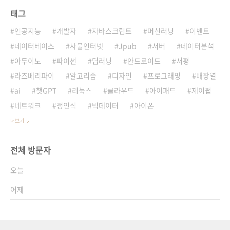
태그
인공지능
개발자
자바스크립트
머신러닝
이벤트
데이터베이스
사물인터넷
Jpub
서버
데이터분석
아두이노
파이썬
딥러닝
안드로이드
서평
라즈베리파이
알고리즘
디자인
프로그래밍
배장열
ai
챗GPT
리눅스
클라우드
아이패드
제이펍
네트워크
정인식
빅데이터
아이폰
더보기
전체 방문자
오늘
어제