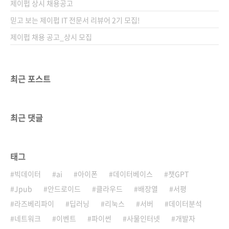
제이펍 상시 채용공고
믿고 보는 제이펍 IT 전문서 리뷰어 2기 모집!
제이펍 채용 공고_상시 모집
최근 포스트
최근 댓글
태그
빅데이터
ai
아이폰
데이터베이스
챗GPT
Jpub
안드로이드
클라우드
배장열
서평
라즈베리파이
딥러닝
리눅스
서버
데이터분석
네트워크
이벤트
파이썬
사물인터넷
개발자