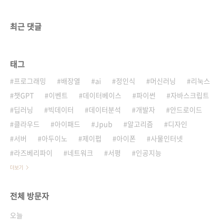
최근 댓글
태그
프로그래밍
배장열
ai
정인식
머신러닝
리눅스
챗GPT
이벤트
데이터베이스
파이썬
자바스크립트
딥러닝
빅데이터
데이터분석
개발자
안드로이드
클라우드
아이패드
Jpub
알고리즘
디자인
서버
아두이노
제이펍
아이폰
사물인터넷
라즈베리파이
네트워크
서평
인공지능
더보기
전체 방문자
오늘