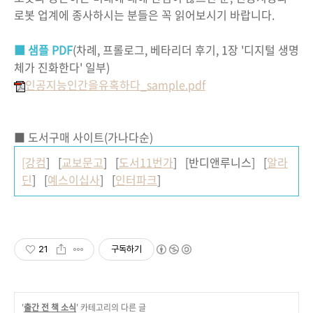
로봇 업계에 종사하시는 분들은 꼭 읽어보시기 바랍니다.
■ 샘플 PDF
(차례, 프롤로그, 베타리더 후기, 1장 '디지털 생명
체가 진화한다' 일부)
인공지능인간을유혹하다_sample.pdf
■ 도서구매 사이트(가나다순)
[강컴
] [
교보문고
] [
도서11번가
] [반디앤루니스] [
알라
딘
] [
예스이십사
] [
인터파크
]
21
구독하기
'
출간 전 책 소식
' 카테고리의 다른 글