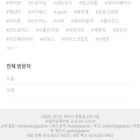
파이썬
인공지능
네트워크
알고리즘
데이터베이스
챗GPT
아이패드
Jpub
배장열
프로그래밍
아이폰
아두이노
서버
데이터분석
클라우드
안드로이드
사물인터넷
빅데이터
개발자
정인식
라즈베리파이
리눅스
자바스크립트
이벤트
더보기
전체 방문자
오늘
어제
10881 경기도 파주시 회동길 159 3층
사업자등록번호: 218-81-72574
교재 검토: textbook@jpub.kr | 독자 문의: help@jpub.kr | 투고: submit@jpub.kr | 주문
및 계산서: jpub@jpub.kr
대표 전화: 070-8201-9010 | 대표 팩스: 02-6280-0405