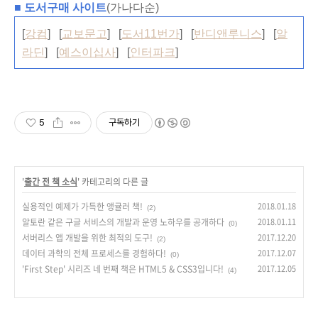
■ 도서구매 사이트
(가나다순)
[
강컴
] [
교보문고
] [
도서11번가
] [
반디앤루니스
] [
알
라딘
] [
예스이십사
] [
인터파크
]
5
구독하기
'
출간 전 책 소식
' 카테고리의 다른 글
실용적인 예제가 가득한 앵귤러 책!
2018.01.18
(2)
알토란 같은 구글 서비스의 개발과 운영 노하우를 공개하다
2018.01.11
(0)
서버리스 앱 개발을 위한 최적의 도구!
2017.12.20
(2)
데이터 과학의 전체 프로세스를 경험하다!
2017.12.07
(0)
'First Step' 시리즈 네 번째 책은 HTML5 & CSS3입니다!
2017.12.05
(4)