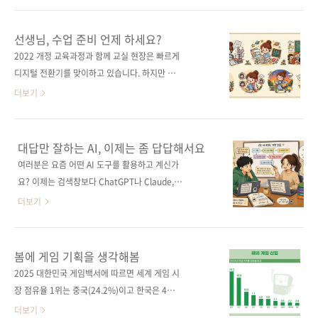
환경과 산업 전반이 크게 변화하면서 개발자들
닮은 멋진 그림을 그려내는 모습을 보고 있으면
역시 이전보다 훨씬 더 많은 고민 앞에 서게 되었
마치 영화 속에서나 보던 마법을 현실로 마주한
선생님, 수업 준비 언제 하세요?
습니다."어디까지 AI를 활용해야 돼?" / "이력서
것만 같습니다. 기술이 주는 편리함에 연신 감탄
2022 개정 교육과정과 함께 교실 현장은 빠르게
에는 뭐부터 써야 할까?" / "지금 퇴사해도 괜찮
하게 되지만, 한편으로는 그 정체를 알 수 없는
디지털 전환기를 맞이하고 있습니다. 하지만 바
을까?""내 커리어... 제대로..
거대한 지능 앞에서 묘한 불안감이나 소외감이
쁜 선생님들의 하루는 여전히 쏟아지는 공문 처
더보기
밀려오기도 합니다. 아주 먼 옛날, 우리 인류가
리, 학생 생활지도, 학부모 상담, 매일 매일 반복
하늘에서 치는 번개나 태양이 사라지는 일식을
되는 수업 준비로 가득 차 있죠. 새로운 AI 도구
보며 두려움에 떨며 이를 ‘신비로운 마법’이나
는 계속 등장하고, 익혀야 할 프로그램도 한두 개
대답만 잘하는 AI, 이제는 좀 답답해서요
‘신의 분노’로 해석했던 역사적 순간들과 지금의
가 아닙니다. 그러다 보니 '학생들과 어떻게 더
여러분은 요즘 어떤 AI 도구를 활용하고 계신가
상황이 어딘가 닮아 있습니다. 원리를 명확히 알
잘 소통할 수 있을까'라는 가장 중요한 질문을 놓
요? 이제는 검색창보다 ChatGPT나 Claude,
지 못하는 거대한 현상은 우리에게 늘 신비주의
칠 때가 많습니다. 《수업에 바로 쓰는 일잘러 선
Gemini 같은 AI에 먼저 말을 거는 게 훨씬 자연
더보기
적 경..
생님의 캔바 Canva 활용법》은 바쁜 선생님들
스러운 일상이 되었죠. 정보를 찾고, 초안을 잡
을 위해 교실에 꼭 필요한 활용법만 선별해 담았
고, 코드를 짜는 일까지 AI가 우리 곁에 머무는
어요. 포토샵 같은 복잡한 프로그램이나 디자인
범위는 정말 놀라울 정도로 넓어졌습니다. 그런
봄에 게임 기획을 생각해봄
경험이 없어도, 캔바에서 몇 번만 클릭하면 교실
데 막상 작업 흐름을 가만히 들여다보면 이상하
2025 대한민국 게임백서에 따르면 세계 게임 시
환경을 구성하고 수업/행사에 필요한 자료를 번
게 피곤할 때가 있습니다. 정작 중요한 단계는 여
장 점유율 1위는 중국(24.2%)이고 한국은 4위
듯하게 완성할 수 있습니다. 이제는 ‘캔바를 ..
전히 우리 손을 타야 하기 때문이죠. AI가 준 결
(7.2%)입니다. 한국 게임의 3배가 넘습니다. 이
더보기