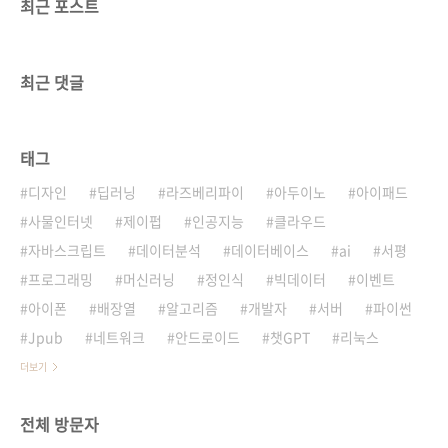
최근 포스트
최근 댓글
태그
디자인
딥러닝
라즈베리파이
아두이노
아이패드
사물인터넷
제이펍
인공지능
클라우드
자바스크립트
데이터분석
데이터베이스
ai
서평
프로그래밍
머신러닝
정인식
빅데이터
이벤트
아이폰
배장열
알고리즘
개발자
서버
파이썬
Jpub
네트워크
안드로이드
챗GPT
리눅스
더보기
전체 방문자