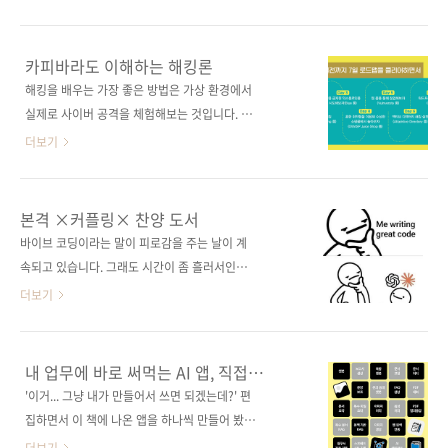
과를 다시 다듬고, 필요한 것만 골라 붙이고, 여
제는 , 등 양과 질 모두 압도적인 중국 게임에서
러 도구를 오가며 완성하는 과정은 여전히 수작
배울 점이 많은 게 현실입니다. 국내에 게임 기획
업에 가깝습니다. AI를 쓰고는 있지만, 일을 온전
책은 꾸준히 나오고 있지만, 경험담이나 구직 요
카피바라도 이해하는 해킹론
히 맡기고 있다는 느낌과는 확실히 거리가 있습
령, 잘해야 기획서 잘 쓰는 법 정도가 한계였습니
해킹을 배우는 가장 좋은 방법은 가상 환경에서
니다. 그래서 《처음 만나는 AI 에이전트 with
다. 게임 기획이 전문화되고 있음에도 이를 반영
실제로 사이버 공격을 체험해보는 것입니다. 하
랭체인 & MCP》는 '어떻게 ..
한 책이 없었고, 이에 저희는 ‘수치’ 기획만을 전
지만 입문자는 가상 환경을 처음부터 구축하는
더보기
문적으로 다루는 하드코어한 중국 책을 출간하
것도, 공격 대상을 마련하는 것도 어렵습니다. 전
기도 했습니다. 혹시 우리가 게임 기획에서 정말
세계 700만 명 이상이 사용하는
중요한 것을 놓치고 있는 건 아닐까요? 너도나도
TryHackMe(트라이핵미) 웹 서비스는 초보자
본격 ×커플링× 찬양 도서
원신라이크 구조와 BM을 따라 하는 가운데에도,
도 쉽게 도전할 수 있도록 사전에 준비된 공격 대
바이브 코딩이라는 말이 피로감을 주는 날이 계
유저를 오래 붙잡고 깊이 몰입하게 하는 게임은
상들을 제공합니다. TryHackMe에서는 다양한
속되고 있습니다. 그래도 시간이 좀 흘러서인지
분명히 존재합니다. 플레이어의 심리..
난이도의 ‘룸’에 도전할 수 있고, 플래그를 획득
예전처럼 바이브 코딩을 무슨 마법처럼 숭상하
더보기
하는 재미가 있어 게임하듯 해킹을 공부할 수 있
는 분위기는 줄고, 현실적인 측면에서 냉정하게
습니다. 이번에 저희가 출간한 《7일 단기 완성
이야기하는 분위기가 형성되고 있는 것 같습니
해킹 입문》은 이렇게 유명한 TryHackMe를 더
다. 무려 작년 8월 GeekNews Weekly 글을 옮
내 업무에 바로 써먹는 AI 앱, 직접
욱 잘 활용할 수 있게 해주는 책으로, 해킹 입문
깁니다. 이제는 모든 프로젝트를 바이브 코딩으
만들어봤습니다
'이거... 그냥 내가 만들어서 쓰면 되겠는데?' 편
의 문턱을 역대급으로 낮춰줍니다. 번거로운 환
로 처리할 수 없다는 점은 다들 체감하고 계실 겁
집하면서 이 책에 나온 앱을 하나씩 만들어 봤습
경 구축 같은 것 없이 곧바로 ‘7일 로드맵’과 함
니다. 복잡한 요구와 장기적인 안정성을 요구하
니다. 총 21개입니다. 처음에는 그냥 따라가는