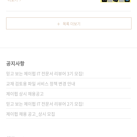
더보기
께 실습에..
는 시스템일수록, 결국 설계 능력이 뒷받침돼야
느낌이었는데, 몇 개 지나고 나니까 조금씩 달라
하기 때문입니다. 많은 시스템은 다양한 관점에
지더라고요. '이건 이렇게 쓰면 되겠다'는 생각이
서의 설계적 고민이 필요하고, 이를 꾸준히 학습
먼저 떠올랐죠. Dify는 복잡하게 고민하지 않아
목록 더보기
하지 않으면 AI가 대신 만들어 준 결과물만 쌓이
도 되고, 손을 움직이는 만큼 결과가 따라옵니다.
는 상황에서 정작 아무것도 이해하지 못하게 될
노드를 연결하고, 프롬프트를 바꾸고, 데이터를
수도 있으니까요. 여전히 많은 사람이 바이브 코
업로드하면 바로 결과가 보이죠. 몇 개만 만들어
딩으로 무엇을..
보면 금방 감을 잡을 수 있습니다. 그다음부터는
생각보다 훨씬 편해집니다. 다양한 앱을 직접 만
공지사항
들기 때문에 필요한 걸 골라 쓰고, 조금씩 바꿔
보는 감각도 자연스럽게 생기고요. 《21개의 실
믿고 보는 제이펍 IT 전문서 리뷰어 3기 모집!
무 앱으로 배우는 Dify》을 통해 '나만의 앱'을
교재 검토용 파일 서비스 정책 변경 안내
만들 수 있습니다. 누군..
제이펍 상시 채용공고
믿고 보는 제이펍 IT 전문서 리뷰어 2기 모집!
제이펍 채용 공고_상시 모집