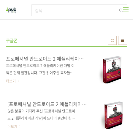
본문 바로가기
구글폰
프로페셔널 안드로이드 2 애플리케이션
개발
프로페셔널 안드로이드 2 애플리케이션 개발 이
책은 현재 절판입니다. 그간 읽어주신 독자들께
감사드립니다. 출판사 제이펍 원출판사
더보기
Wrox(원서 ISBN 9780470565520) 원서명
Professional Android 2 Application
Development 저자명 리토 마이어(Reto
[프로페셔널 안드로이드 2 애플리케이션
Meier) 역자명 조성만 출판일 2010년 9월 17
개발(PA2AD)]이 출간됩니다.
많은 분들이 기다려 주신 [프로페셔널 안드로이
일 페이지 816쪽 판 형 4*6배판 변형
드 2 애플리케이션 개발]이 드디어 출간이 됩니
(188*245) 반양장(Soft Cover) 정 가 34,000
다. Professional Android 2 Application
더보기
원 ISBN 978-89-94506-02-9 부가기호:
Development 원서 제목의 앞글자를 따서 일명