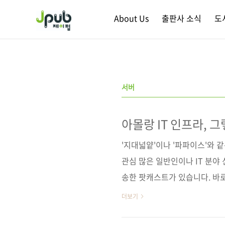
본문 바로가기
About Us
출판사 소식
도
서버
아몰랑 IT 인프라, 그
'지대넓얕'이나 '파파이스'와 
관심 많은 일반인이나 IT 분야
송한 팟캐스트가 있습니다. 바로 
10월부터 17년 4월까지 세 
더보기
가 서버, 스토리지, 네트워크, 백