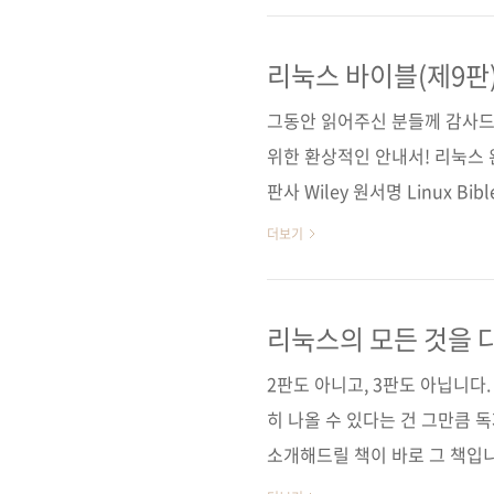
패턴 가이드》입니다. 이 책은 현대 
을 패턴별로 정리한 책입니다.
리눅스 바이블(제9판
이 좋아지면서 인터넷에 올라오는
그동안 읽어주신 분들께 감사드
2년마다 데이터 생..
위한 환상적인 안내서! 리눅스 
판사 Wiley 원서명 Linux Bible
리스토퍼 네거스 역자명 배장열 출
더보기
판 형 (188*245*42) 제 본 무선(
58-6 (93000) 키워드 리눅스 
/ 가상 머신 분야 운영체제 /
리눅스의 모든 것을 
사 도서소개 페이지 ..
2판도 아니고, 3판도 아닙니다
히 나올 수 있다는 건 그만큼 
소개해드릴 책이 바로 그 책입
빠르게 발전해왔고 예전보다 안