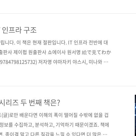
도 뛰어나고요. 우리나라에서도 여러 IT 자격증이 있지
전히 인기가 좋은 것 같습니다. 오늘 소개할 책은 그 이름
천 페이지가 넘는 분량에 리눅스 시스템의 거의 모든 것
T 인프라 구조
책입니다. 총 6개의 파트로 구성되어 있으며, 1부에는 리
니다. 이 책은 현재 절판입니다. IT 인프라 전반에 대
류..
 출판사 제이펍 원출판사 쇼에이사 원서명 絵で見てわか
784798125732) 저자명 야마자키 야스시, 미나와 요
카히코 역자명 김완섭 출판일 2015년 7월 20일 페이지
형 (170*225*19) 제 본 무선(soft cover) 정 가
890-26-5 (93000) 키워드 인프라 / 아키텍처 / 서버 / 데이
 서버 / DB 서버 분야 시스템 운영 및 관리 / 네트워크 관련
시리즈 두 번째 책은?
지 ■ 원출판사..
(글)로만 배운다면 이해의 폭이 떨어질 수밖에 없을 겁
 정보를 수집하고, 분석하고, 기억하기 때문이겠죠. 책에
, 종이결 말고 다른 질감을 느낄 수 있다면 더 많은 정