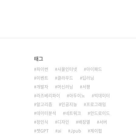
태그
파이썬
사물인터넷
아이패드
이벤트
클라우드
딥러닝
개발자
머신러닝
서평
라즈베리파이
아두이노
빅데이터
알고리즘
인공지능
프로그래밍
데이터분석
네트워크
안드로이드
정인식
디자인
배장열
서버
챗GPT
ai
Jpub
제이펍