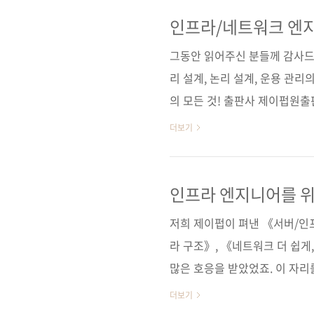
전방위 영역을 다룬 방송인데요
습니다. 마치 방송을 라이브로
인프라/네트워크 엔지
가이드
에서는 보여줄 수 없었던, 그리
그동안 읽어주신 분들께 감사드립
등을 보강하여 ..
리 설계, 논리 설계, 운용 관리
의 모든 것! 출판사 제이펍원출
ジニアのためのネットワーク・デザ
더보기
저자명 미야타 히로시역자명 정인
음)판 형 46배판 변형(188*245*2
11-85890-92-0 (93000)
인프라 엔지니어를 위
관리 / 설계 / LAN / VLAN /
저희 제이펍이 펴낸 《서버/인
라 구조》, 《네트워크 더 쉽게
많은 호응을 받았었죠. 이 자리
책은 《인프라/네트워크 엔지니
더보기
'네트워크 디자인 패턴'을 모아