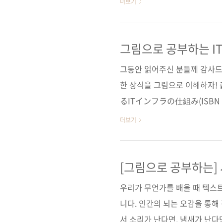
더보기
하고 있는 것 같습니다. 보안성
만, 리눅스 마스터 자격증은 여
에 걸맞게 분량도 방대합니다. 
그림으로 공부하는 I
을 다뤘다고 해도 과언이 아닌 
그동안 읽어주신 분들께 감사드립
눅스에 대한 정의와 배포판의 종
한 상식을 그림으로 이해하자!
るITインフラの仕組み(ISBN 9
시코, 아제카츠 요헤이, 사토 타
더보기
384쪽 시리즈 그림으로 공부하는 판 
25,000원 ISBN 979-11-85
터 / 3계층형 / 네트워크 / 웹
[그림으로 공부하는] 
사이트 ■ 아마존 도서소개 페이
우리가 무언가를 배울 때 텍스트
니다. 인간의 뇌는 오감을 통해
서 소리가 난다면, 냄새가 난다면