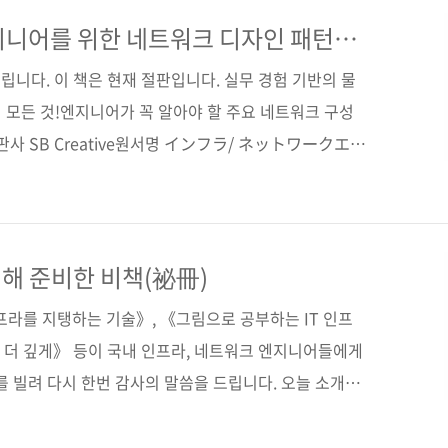
. 이번에 이 내용을 고스란히 옮겨 책으로 펴내게 되었
 듣는 것처럼 모든 내용을 대화체로 구성하였으며, 방송
니어를 위한 네트워크 디자인 패턴
고 대화의 한계를 보충하는 그림과 용어 설명, 참고 박스
니다. 이 책은 현재 절판입니다. 실무 경험 기반의 물
의 모든 것!엔지니어가 꼭 알아야 할 주요 네트워크 구성
판사 SB Creative원서명 インフラ/ ネットワークエン
インパターン(원서 ISBN: 9784797382846)
식출판일 2017년 07월 28일페이지 512쪽시리즈 (없
2)제 본 무선(soft cover)정 가 30,000원ISBN 979-
키워드 인프라 / 네트워크 / 디자인 / 패턴 / 고가용성 / 운용
해 준비한 비책(祕冊)
 서버 / 회선분야 네트워..
프라를 지탱하는 기술》, 《그림으로 공부하는 IT 인프
, 더 깊게》 등이 국내 인프라, 네트워크 엔지니어들에게
를 빌려 다시 한번 감사의 말씀을 드립니다. 오늘 소개할
어를 위한 네트워크 이해 및 설계 가이드》의 저자가
 집필한 책, 《인프라/네트워크 엔지니어를 위한 디자인