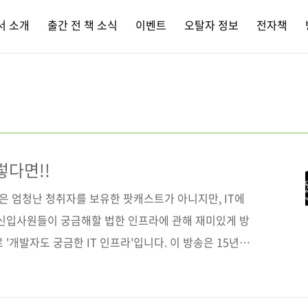
서 소개
출간 전 책 소식
이벤트
오탈자 정보
전자책
렇다면!!
같은 엄청난 청취자를 보유한 팟캐스트가 아니지만, IT에
 신입사원들이 궁금해할 법한 인프라에 관해 재미있게 방
'개발자도 궁금한 IT 인프라'입니다. 이 방송은 15년
분의 전문가(개구루 정송화, 코타나김영선, 땡굴이 전성민)
업, 클라우드, 가상화, 데이터 센터, BMT 등 IT 인프라