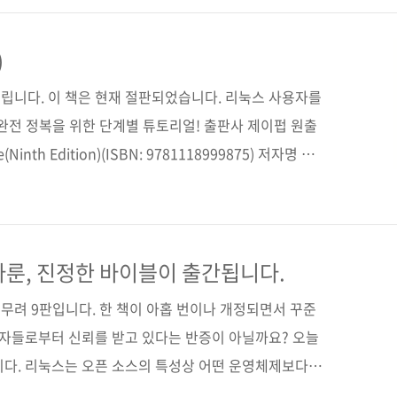
네트워크의 고가용성(HA, High Availability) 구성
 스마트폰의 보급 전 세계적으로 증가하고 네트워크 환경
)
 데이터의 90%는 지난 2년 동안 생성된 것이며, 거의
립니다. 이 책은 현재 절판되었습니다. 리눅스 사용자를
완전 정복을 위한 단계별 튜토리얼! 출판사 제이펍 원출
(Ninth Edition)(ISBN: 9781118999875) 저자명 크
판일 2016년 9월 6일 페이지 1012쪽 시리즈 (없음)
soft cover) 정 가 46,000원 ISBN 979-11-85890-
/ 레드햇 / 페도라 / GNU / 그놈 / 그럽 / 클라우드 컴퓨팅
 리눅스 관련 사이트 ■ 아마존 도서소개 페이지 ■ 원출판
다룬, 진정한 바이블이 출간됩니다.
. 무려 9판입니다. 한 책이 아홉 번이나 개정되면서 꾸준
독자들로부터 신뢰를 받고 있다는 반증이 아닐까요? 오늘
니다. 리눅스는 오픈 소스의 특성상 어떤 운영체제보다
정성도 높아져 유닉스나 윈도우 서버를 최근 많이 대체