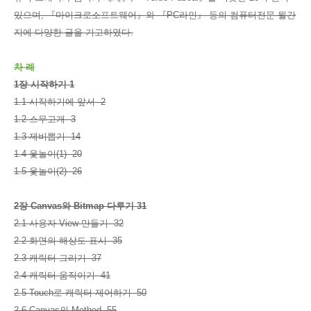
있으며, 『마이크로소프트웨어』와 『PC라인』 등의 컴퓨터전문 월간
지에 다양한 글을 기고하였다.
차 례
1장 시작하기 1
1.1 시작하기에 앞서 2
1.2 스무고개 3
1.3 제비뽑기 14
1.4 윷놀이(1) 20
1.5 윷놀이(2) 26
2장 Canvas와 Bitmap 다루기 31
2.1 사용자 View 만들기 32
2.2 화면의 해상도 표시 35
2.3 캐릭터 그리기 37
2.4 캐릭터 움직이기 41
2.5 Touch로 캐릭터 제어하기 50
2.6 Canvas의 Method 55