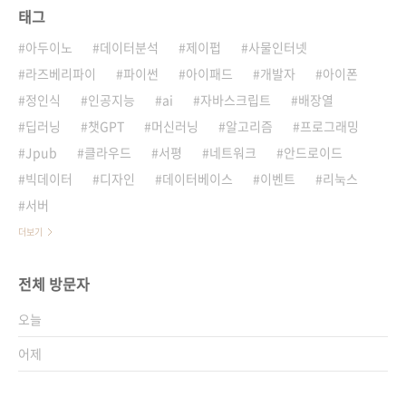
태그
아두이노
데이터분석
제이펍
사물인터넷
라즈베리파이
파이썬
아이패드
개발자
아이폰
정인식
인공지능
ai
자바스크립트
배장열
딥러닝
챗GPT
머신러닝
알고리즘
프로그래밍
Jpub
클라우드
서평
네트워크
안드로이드
빅데이터
디자인
데이터베이스
이벤트
리눅스
서버
더보기
전체 방문자
오늘
어제