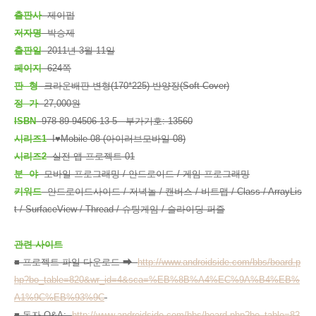
출판사
제이펍
저자명
박승제
출판일
2011년 3월 11일
페이지
624쪽
판 형
크라운배판 변형(170*225) 반양장(Soft Cover)
정 가
27,000원
ISBN
978-89-94506-13-5 부가기호: 13560
시리즈1
I♥Mobile 08 (아이러브모바일 08)
시리즈2
실전 앱 프로젝트 01
분 야
모바일 프로그래밍 / 안드로이드 / 게임 프로그래밍
키워드
안드로이드사이드 / 저녁놀 / 캔버스 / 비트맵 / Class / ArrayLis
t / SurfaceView / Thread / 슈팅게임 / 슬라이딩 퍼즐
관련 사이트
■ 프로젝트 파일 다운로드 ➡
http://www.androidside.com/bbs/board.p
hp?bo_table=820&wr_id=4&sca=%EB%8B%A4%EC%9A%B4%EB%
A1%9C%EB%93%9C
■ 독자 Q&A:
http://www.androidside.com/bbs/board.php?bo_table=82