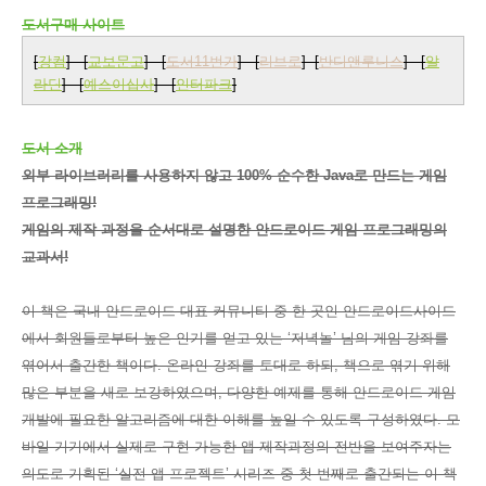
도서구매 사이트
[
강컴
] [
교보문고
] [
도서11번가
] [
리브로
] [
반디앤루니스
] [
알
라딘
] [
예스이십사
] [
인터파크
]
도서 소개
외부 라이브러리를 사용하지 않고 100% 순수한 Java로 만드는 게임
프로그래밍!
게임의 제작 과정을 순서대로 설명한 안드로이드 게임 프로그래밍의
교과서!
이 책은 국내 안드로이드 대표 커뮤니티 중 한 곳인 안드로이드사이드
에서 회원들로부터 높은 인기를 얻고 있는 ‘저녁놀’ 님의 게임 강좌를
엮어서 출간한 책이다. 온라인 강좌를 토대로 하되, 책으로 엮기 위해
많은 부분을 새로 보강하였으며, 다양한 예제를 통해 안드로이드 게임
개발에 필요한 알고리즘에 대한 이해를 높일 수 있도록 구성하였다. 모
바일 기기에서 실제로 구현 가능한 앱 제작과정의 전반을 보여주자는
의도로 기획된 ‘실전 앱 프로젝트’ 시리즈 중 첫 번째로 출간되는 이 책