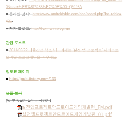
0&sca=%EB%8F%85%EC%9E%90+Q%26A
■ 온라인 강좌:
http://www.androidside.com/bbs/board.php?bo_table=
421
■ 저자 블로그:
http://foxmann.blog.me
관련 포스트
■
2011/02/22 - [출간전 책소식] - 이제는 '실전 앱 프로젝트' 시리즈로
모바일 프로그래밍을 배우세요
정오표 페이지
■
http://jpub.tistory.com/133
샘플 보기
(앞 부속물과 1장 시작하기)
실전앱프로젝트안드로이드게임개발편_FM.pdf
실전앱프로젝트안드로이드게임개발편_01.pdf