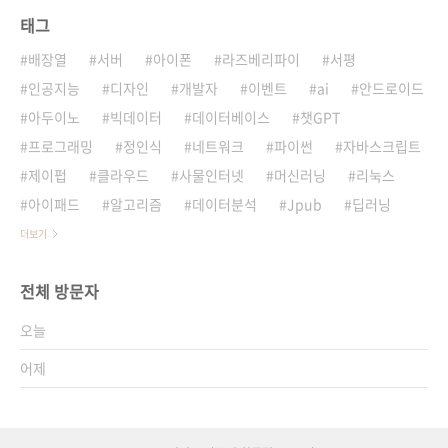
태그
배장열
서버
아이폰
라즈베리파이
서평
인공지능
디자인
개발자
이벤트
ai
안드로이드
아두이노
빅데이터
데이터베이스
챗GPT
프로그래밍
정인식
네트워크
파이썬
자바스크립트
제이펍
클라우드
사물인터넷
머신러닝
리눅스
아이패드
알고리즘
데이터분석
Jpub
딥러닝
더보기
전체 방문자
오늘
어제