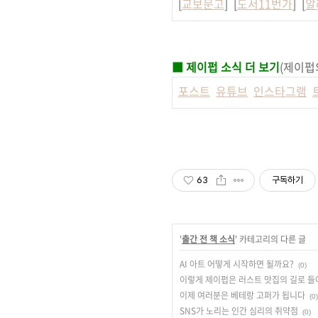
[
교보문고
] [
도서11번가
] [
알
■ 제이펍 소식 더 보기
(제이펍
포스트
유튜브
인스타그램
63
구독하기
'
출간 전 책 소식
' 카테고리의 다른 글
AI 아트 어떻게 시작하면 될까요?
(0)
이렇게 제이펍은 러스트 맛집의 길로 들
이제 여러분은 베테랑 고퍼가 됩니다
(0)
SNS가 노리는 인간 심리의 취약점
(0)