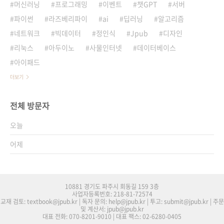
머신러닝
프로그래밍
이벤트
챗GPT
서버
파이썬
라즈베리파이
ai
딥러닝
알고리즘
네트워크
빅데이터
정인식
Jpub
디자인
리눅스
아두이노
사물인터넷
데이터베이스
아이패드
더보기
전체 방문자
오늘
어제
10881 경기도 파주시 회동길 159 3층
사업자등록번호: 218-81-72574
교재 검토: textbook@jpub.kr | 독자 문의: help@jpub.kr | 투고: submit@jpub.kr | 주문
및 계산서: jpub@jpub.kr
대표 전화: 070-8201-9010 | 대표 팩스: 02-6280-0405