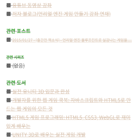
■
유튜브 동영상 강좌
■
저자 블로그(언리얼 엔진 게임 만들기 강좌 연재)
관련 포스트
■
2015/01/27 - [출간전 책소식] - 언리얼 엔진 블루프린트로 실감나는 게임을.....
관련 시리즈
■ (없음)
관련 도서
■
실전 유니티 3D 입문과 완성
■
개발자를 위한 웹 게임 쿡북: 자바스크립트와 HTML5로 만
드는 웹 게임의 모든 것
■
HTML5 게임 프로그래밍: HTML5, CSS3, WebGL로 재미
있게 배우는
■
UNITY 3D로 배우는 실전 게임 개발