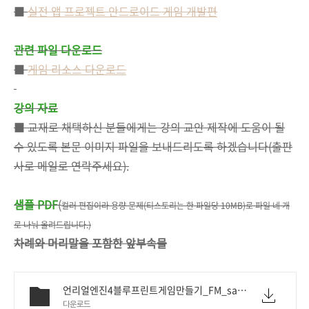
■
실전 앱 프로젝트 안드로이드 게임 개발편
관련 파일 다운로드
■
게임 리소스 다운로드
강의 자료
■ 교재로 채택하신 분들에게는 강의 교안 제작에 도움이 될
수 있도록 본문 이미지 파일을 보내드리도록 하겠습니다(출판
사로 메일로 연락주세요).
샘플 PDF
(
컬러 편집이라 용량 문제(티스토리는 한 파일당 10MB)로 파일 네 개
로 나눠 올려드립니다.)
차례와 머리말을 포함한 앞부속물
언리얼엔진4블루프린트게임만들기_FM_sample.pdf
다운로드