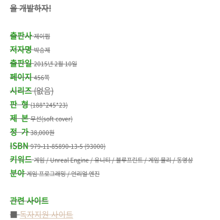
을 개발하자!
출판사
제이펍
저자명
박승제
출판일
2015년 2월 10일
페이지
456쪽
시리즈
(없음)
판 형
(188*245*23)
제 본
무선(soft cover)
정 가
38,000원
ISBN
979-11-85890-13-5 (93000)
키워드
게임 / Unreal Engine / 유니티 / 블루프린트 / 게임 물리 / 동영상
분야
게임 프로그래밍 / 언리얼 엔진
관련 사이트
■
독자지원 사이트