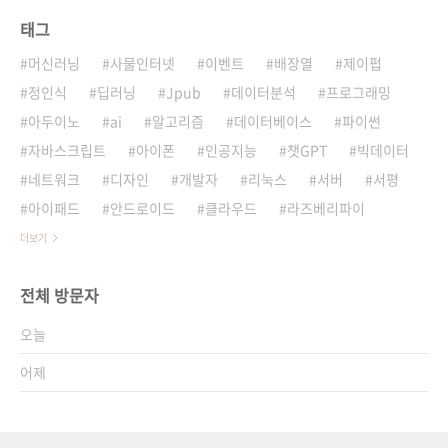
태그
머신러닝
사물인터넷
이벤트
배장열
제이펍
정인식
딥러닝
Jpub
데이터분석
프로그래밍
아두이노
ai
알고리즘
데이터베이스
파이썬
자바스크립트
아이폰
인공지능
챗GPT
빅데이터
네트워크
디자인
개발자
리눅스
서버
서평
아이패드
안드로이드
클라우드
라즈베리파이
더보기
전체 방문자
오늘
어제