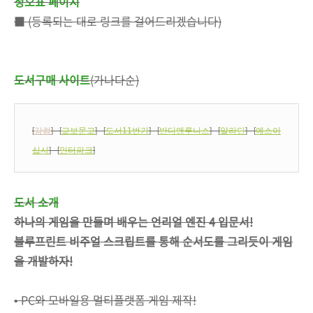
정오표 페이지
■ (등록되는 대로 링크를 걸어드리겠습니다)
도서구매 사이트
(가나다순)
[
강컴
] [
교보문고
] [
도서11번가
] [
반디앤루니스
] [
알라딘
] [
예스이
십사
] [
인터파크
]
도서 소개
하나의 게임을 만들며 배우는 언리얼 엔진 4 입문서!
블루프린트 비주얼 스크립트를 통해 순서도를 그리듯이 게임
을 개발하자!
• PC와 모바일용 멀티플랫폼 게임 제작!