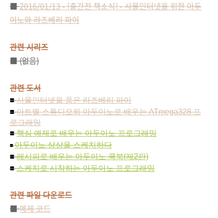
■
2016/01/13 - [출간전 책소식] - 사물인터넷을 위한 아두
이노와 라즈베리 파이
관련 시리즈
■ (없음)
관련 도서
■
사물인터넷을 품은 라즈베리 파이
■
아트멜 스튜디오와 아두이노로 배우는 ATmega328 프
로그래밍
■
핵심 예제로 배우는 아두이노 프로그래밍
아두이노 상상을 스케치하다
■
■
레시피로 배우는 아두이노 쿡북(제2판)
■
스케치로 시작하는 아두이노 프로그래밍
관련 파일 다운로드
■
예제 코드