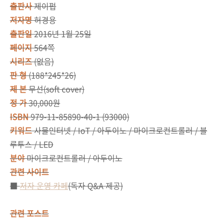
출판사
제이펍
저자명
허경용
출판일
2016년 1월 25일
페이지
564쪽
시리즈
(없음)
판 형
(188*245*26)
제 본
무선(soft cover)
정 가
30,000원
ISBN
979-11-85890-40-1 (93000)
키워드
사물인터넷 / IoT / 아두이노 / 마이크로컨트롤러 / 블
루투스 / LED
분야
마이크로컨트롤러 / 아두이노
관련 사이트
■
저자 운영 카페
(독자 Q&A 제공)
관련 포스트