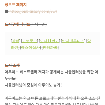
정오표 페이지
■
http://jpub.tistory.com/714
도서구매 사이트
(가나다순)
[
강컴
] [
교보문고
] [
도서11번가
] [
반디앤루니스
] [
알
라딘
] [
예스이십사
] [
인터파크
]
도서 소개
아두이노 베스트셀러 저자가 공개하는 사물인터넷을 위한 아
두이노!
사물인터넷의 중심에 아두이노 놓기 !
아두이노는 쉽고 빠른 프로그래밍 환경과 방대한 오픈 소스 진
영의 지원에 힘입어 다른 마이크로컨트롤러 보드보다 사물인