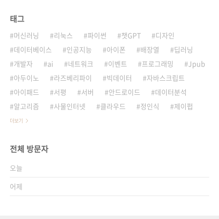
태그
머신러닝
리눅스
파이썬
챗GPT
디자인
데이터베이스
인공지능
아이폰
배장열
딥러닝
개발자
ai
네트워크
이벤트
프로그래밍
Jpub
아두이노
라즈베리파이
빅데이터
자바스크립트
아이패드
서평
서버
안드로이드
데이터분석
알고리즘
사물인터넷
클라우드
정인식
제이펍
더보기
전체 방문자
오늘
어제