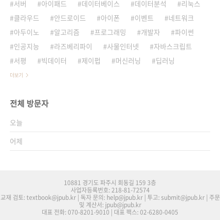
서버
아이패드
데이터베이스
데이터분석
리눅스
클라우드
안드로이드
아이폰
이벤트
네트워크
아두이노
알고리즘
프로그래밍
개발자
파이썬
인공지능
라즈베리파이
사물인터넷
자바스크립트
서평
빅데이터
제이펍
머신러닝
딥러닝
더보기
전체 방문자
오늘
어제
10881 경기도 파주시 회동길 159 3층
사업자등록번호: 218-81-72574
교재 검토: textbook@jpub.kr | 독자 문의: help@jpub.kr | 투고: submit@jpub.kr | 주문
및 계산서: jpub@jpub.kr
대표 전화: 070-8201-9010 | 대표 팩스: 02-6280-0405