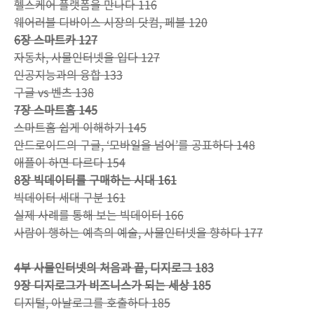
헬스케어 플랫폼을 만나다 116
웨어러블 디바이스 시장의 닷컴, 페블 120
6장 스마트카 127
자동차, 사물인터넷을 입다 127
인공지능과의 융합 133
구글 vs 벤츠 138
7장 스마트홈 145
스마트홈 쉽게 이해하기 145
안드로이드의 구글, ‘모바일을 넘어’를 공표하다 148
애플이 하면 다르다 154
8장 빅데이터를 구매하는 시대 161
빅데이터 세대 구분 161
실제 사례를 통해 보는 빅데이터 166
사람이 행하는 예측의 예술, 사물인터넷을 향하다 177
4부 사물인터넷의 처음과 끝, 디지로그 183
9장 디지로그가 비즈니스가 되는 세상 185
디지털, 아날로그를 호출하다 185