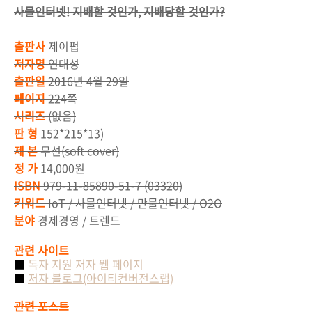
사물인터넷! 지배할 것인가, 지배당할 것인가?
출판사
제이펍
저자명
연대성
출판일
2016년 4월 29일
페이지
224쪽
시리즈
(없음)
판 형
152*215*13)
제 본
무선(soft cover)
정 가
14,000원
ISBN
979-11-85890-51-7 (03320)
키워드
IoT / 사물인터넷 / 만물인터넷 / O2O
분야
경제경영 / 트렌드
관련 사이트
■
독자 지원 저자 웹 페이지
■
저자 블로그(아이티컨버전스랩)
관련 포스트