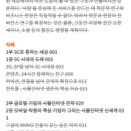
된 계층에까지 작은 도움이 될 수 있는 구조가 만들어지면 충
분하다. ‘사람ʼ을 중심에 둔 서비스를 만드는 데 학문적 연구와
비즈니스 현장은 독립적일 수 없다. 따라서 학문과 현장의 컨
버전스 연구를 확장하는 것은 물론, 그동안 지양해 왔던 오픈
세미나, 소셜 등의 활동도 병행할 계획이다.
차례
1부 3C로 통하는 세상 001
1장 3C 시대의 도래 003
3S, 3P를 넘어 3C 시대로 003
콘텐츠, 24시간 함께하는 친구 008
커넥션, 연결을 넘어 관계의 확장으로 013
컨트롤 , 사물인터넷 생존의 핵심 이슈 021
2부 글로벌 기업의 사물인터넷 전략 029
2장 모바일 빅뱅의 핵심 기업이 그리는 사물인터넷 신세계 03
1
구글의 MVNO 진출이 갖는 숨은 의미 031