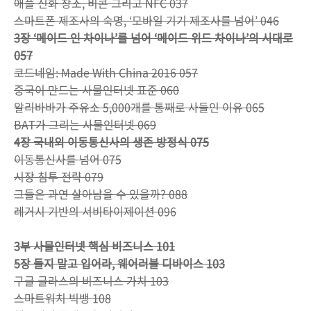
애플 신화 창조, 비콘 그리고 NFC 037
스마트폰 제조사의 숙명, ‘모바일 기기 제조사를 넘어’ 046
3장 ‘메이드 인 차이나’를 넘어 ‘메이드 위드 차이나’의 시대로
057
코드네임: Made With China 2016 057
중국이 만드는 사물인터넷 표준 060
알리바바가 주유소 5,000개를 통째로 사들인 이유 065
BAT가 그리는 사물인터넷 069
4장 국내외 이동통신사의 생존 방정식 075
이동통신사를 넘어 075
시장 침투 전략 079
그들은 과연 살아남을 수 있을까? 088
레거시 기반의 서비타이제이션 096
3부 사물인터넷 핵심 비즈니스 101
5장 들지 말고 입어라, 웨어러블 디바이스 103
구글 글라스의 비즈니스 가치 103
스마트워치 빅뱅 108