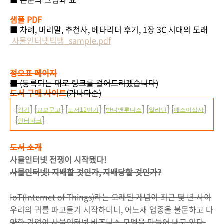
샘플 PDF
■ 차례, 머리말, 추천사, 베타리더 후기, 1장 3C 시대의 도래
사물인터넷빅뱅_sample.pdf
정오표 페이지
■ (등록되는 대로 링크를 걸어드리겠습니다)
도서 구매 사이트
(가나다순)
[
] [
] [
] [
] [
] [
]
강컴
교보문고
도서11번가
반디앤루니스
알라딘
예스이십사
[
]
인터파크
도서 소개
사물인터넷 전쟁이 시작됐다!
사물인터넷! 지배할 것인가, 지배당할 것인가?
IoT(Internet of Things)라는 오래된 개념이 최근 몇 년 사이
우리의 귀를 파고들기 시작하더니, 어느새 업종을 불문하고 다
양한 기업이 사물인터넷 비즈니스 모델을 만들어 내고 있다.