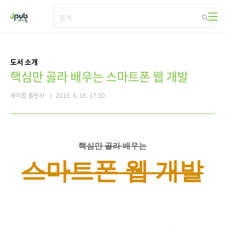
본문 바로가기
도서 소개
핵심만 골라 배우는 스마트폰 웹 개발
제이펍 출판사
2010. 6. 16. 17:30
핵심만 골라 배우는
스마트폰 웹
개발