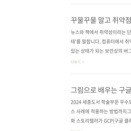
도 얻을 수 있을 것이다. 보안
식을 빠르게 습득해보자. 도서 
꾸물꾸물 말고 취약점
활용해보래
딘] [예스이십사] [인터파크] 
뉴스와 책에서 취약성이라는 단어
북스] [리디..
태'를 말합니다. 컴퓨터에서 
있는 상태가 되는 보안상의 버
충분하거나 기술적인 실수로 인
더보기
와 코딩 단계에서 반드시 보안
위한 테스트도 중요하죠. OWA
를 정리한 순위예요. OWASP 
그림으로 배우는 구글
전인 2021년 버전에서는 '안
2024 세종도서 학술부문 우수
문제', 'SSRF(server-..
스 사례에 적용하는 방법까지그림
화 스토리텔러가 GCP(구글 클
험을 한 장 크기의 시각화 자료