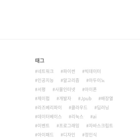
태그
네트워크
파이썬
빅데이터
인공지능
알고리즘
아두이노
서평
사물인터넷
아이폰
제이펍
개발자
Jpub
배장열
라즈베리파이
클라우드
딥러닝
데이터베이스
리눅스
ai
이벤트
프로그래밍
자바스크립트
아이패드
디자인
정인식