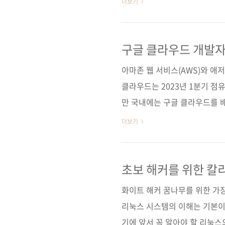
더보기
인공지능 및 머신러닝에 이르기
시각적 가이드를 제공한다. G
트럭처, 스토리지, 데이터베이스
구글 클라우드 개발자
데이터 과학/머신러닝/인공지능,
아마존 웹 서비스(AWS)와 애저
구매 사이트(가나다순) [..
클라우드는 2023년 1분기 점
만 국내에는 구글 클라우드를 
서 구글 클라우드 개론서를 오
더보기
(메일까지 주시면서 기다려주신 
에서도 한국어판이 나오기를 기다
장을 읽고 거의 모든 구글 클라
초보 해커를 위한 칼
각화 자료들로 요약했습니다. 
화이트 해커 꿈나무를 위한 가
익히고 싶은 사람들에게 ..
리눅스 시스템의 이해는 기본이다
기에 앞서 꼭 알아야 할 리눅스