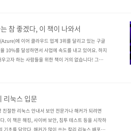
까지 가장 적합한 GCP 서비스를 찾을 수 있도록 완벽한
CP의 주요 클라우드 서비스 카테고리를 8가지(인프라스
, 데이터 분석, 애플리케이션 개발과 현대화, 네트워킹,
는 참 좋겠다, 이 책이 나와서
 보안)로 나누어 총 101개의 솔루션을 소개한다. 도서
(Azure)에 이어 클라우드 업계 3위를 달리고 있는 구글
유율 10%를 달성하면서 사업에 속도를 내고 있어요. 하지
배우고자 하는 사람들을 위한 책이 거의 없습니다! 그래
매불망 기다리던 사람들을 위해 이 책을 출간했습니다.
박*현 님, 보고 계신가요? ^ㅁ^) 구글 클라우드 코리아
리던 이 책! 이 책의 저자는 구글 클라우드 문서 수천
우드 제품을 사용해본 경험을 이 책에서 한 장 크기의 시
리 리눅스 입문
그림을 보면서 쉽고 빠르게 구글 클라우드의 기술 개념을
장 친절한 리눅스 안내서 보안 전문가나 해커가 되려면
. 이 책은 해킹, 사이버 보안, 침투 테스트 등을 시작하
의 기초를 담았다. 해커가 많이 쓰는 칼리 리눅스 배포판