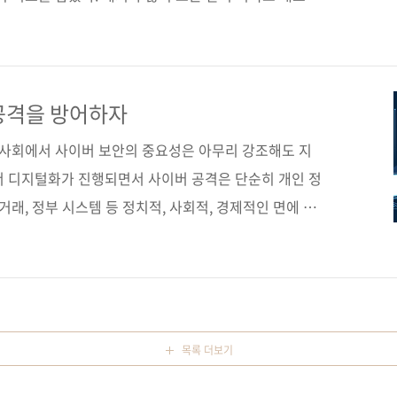
를 학습하고 다음 단계로 넘어가기에 적합하다. 이 책으
 하며 실습하다 보면, 어느새 해커가 된 자신과 마주하
(가나다순) [교보문고] [도서11번가] [알라딘] [예스이십
구매 사이트(가나다순) [교보문고] [구글북스] [리디북스]
공격을 방어하자
 저작권사 No Starch Press 원서명 Linux Basi..
대 사회에서 사이버 보안의 중요성은 아무리 강조해도 지
서 디지털화가 진행되면서 사이버 공격은 단순히 개인 정
거래, 정부 시스템 등 정치적, 사회적, 경제적인 면에 모
인 정보 유출에서 시작해, 기업에 경제적 손실을 가하고,
안보까지 위협하고 있습니다. 따라서 우리는 사이버 보안
핵심 요소로 생각해야 합니다. 적절한 보안 조치를 취하
, 취약점을 감지하고 보완하는 등의 사이버 보안에 힘써
안전을 지키는 든든한 뒷모습! OccupyTheWeb은
목록 더보기
.