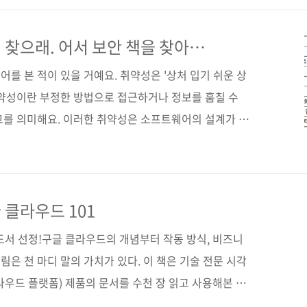
 사고를 방지하고 취약성을 최소화하는 데 필요한 실무 지
구매 사이트(가나다순) [교보문고] [도서11번가] [알라
 찾으래. 어서 보안 책을 찾아
[쿠팡] 전자책 구매 사이트(가나다순) [교보문고] [구글
를 본 적이 있을 거예요. 취약성은 '상처 입기 쉬운 상
취약성이란 부정한 방법으로 접근하거나 정보를 훔칠 수
그를 의미해요. 이러한 취약성은 소프트웨어의 설계가 불
해 발생합니다. 안전한 소프트웨어를 개발하려면 설계
을 의식해야 합니다. 또한 발견하지 못한 취약성을 찾기
SP Top10은 웹 애플리케이션의 중요한 리스크 열 가지
Top10은 여러 해에 걸쳐 업데이트되고 있어요. 최신 버
 클라우드 101
전성이 확인되지 않은 설계', '소프트웨어와 데이터 무결성
도서 선정!구글 클라우드의 개념부터 작동 방식, 비즈니
은 천 마디 말의 가치가 있다. 이 책은 기술 전문 시각
라우드 플랫폼) 제품의 문서를 수천 장 읽고 사용해본 경
들로 요약한 책이다. 스토리지와 같은 기본 IT 운영부터