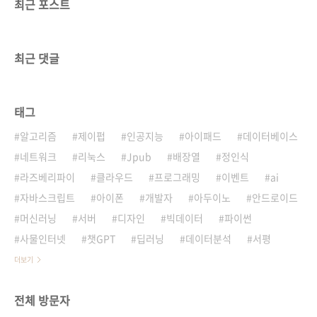
최근 포스트
최근 댓글
태그
알고리즘
제이펍
인공지능
아이패드
데이터베이스
네트워크
리눅스
Jpub
배장열
정인식
라즈베리파이
클라우드
프로그래밍
이벤트
ai
자바스크립트
아이폰
개발자
아두이노
안드로이드
머신러닝
서버
디자인
빅데이터
파이썬
사물인터넷
챗GPT
딥러닝
데이터분석
서평
더보기
전체 방문자