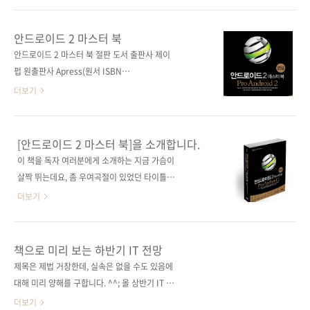
활동하시는 분들이 아주 많아졌습니다. + 이번에
있습니다. 개발자들의 허기진 꿈과 위장을 위하
저희 제이펍에서 출간하는 신간은 위의 세 곳 중
여! 라는 다소 소박한 명분으로 책과 피자를 제공
안드로이드 2 마스터 북
인 하나인 안드로이드사이드와 공동 기획을 통
하는 이벤트입니다. 경매에 참가하는 재미도 쏠
안드로이드 2 마스터 북 절판 도서 출판사 제이
해 책을 출간하게 되었습니다. 불과 2년 전에 비
쏠하니 시간되시는 분들은 둘러보시기 바랍니
펍 원출판사 Apress(원서 ISBN
해 안드로이드 프로그래밍을 학습할 수 있는 책
다. 이벤트 선물은 저희 출판사에서 출간한 안드
9781430226598) 원서명 Pro Android 2 저
더보기
과 자료들은 도처에 넘..
로이드 관련 도서 3종과 미스터피자의 게살몽땅
자명 사이드 하시미(Sayed Hashimi), 사티아
(Large) 3판입니다. 경매가 끝나면 책은 전국 어
코마티네니(Satya Komatineni), 데이브 맥린
디라도 당첨자 주소로 택배발송될 거고, 피자는
(Dave MacLean) 역자명 김지원 출판일 2010
[안드로이드 2 마스터 북]을 소개합니다.
원하시는 시간에 배달시켜 드리도록 하겠습니
년 7월 19일 페이지 924쪽 판 형 4*6배판 변형
이 책을 독자 여러분에게 소개하는 지금 가슴이
다. 단, 미스터피자 지점이 있는 지역이라야겠지
(188*245) 반양장(Soft Cover) 정 가 40,000
살짝 뛰는데요, 좀 우여곡절이 있었던 타이틀입
요. 몇 번 신간 경매이벤트를 진행했지만, 이번에
원 ISBN 978-89-94506-01-2 부가기호:
니다. 이 책은 [Pro Android 2]를 번역한 책입니
더보기
는 먹음직스러운 피..
13560 시리즈 I♥Mobile 05 (아이러브모바일
다. 사실은 이 책의 전 버전인 [Pro Android]를
05) 분 야 프로그래밍 / 소프트웨어 개발/ 모바
계약을 했지만, 번역을 진행하는 도중 역자와 개
일 프로그래밍 키워드 안드로이드 / 스마트폰 /
인적인 사정으로 인해 계약이 파기되는 상황이
책으로 미리 보는 하반기 IT 전망
모바일 브라우저 / WebKit / SQLite / 티타늄
있어서 결국 1판을 못 내고 1년여의 시간이 흐른
제목은 제법 거창한데, 실속은 없을 수도 있음에
모바일 / O..
뒤 2판을 내게 된 것이거든요. 결국 다른 분을 역
대해 미리 양해를 구합니다. ^^; 올 상반기 IT 서
자로 모셔서 2판을 진행했는데, 번역을 마치고
적은 그야말로 모바일이 주류였습니다. 안드로
더보기