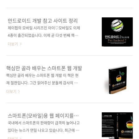
난 다음 보니 예상했던 것보다 내용과 구성이 훨
이드와 아이폰에 관한 서적들이 우후죽순 쏟아
씬 더 좋아 이렇게 기쁜 마음으로 소개를 하고 있
졌으며, 서점가 베스트셀러 맨 위를 두 분야가 엎
습니다. ^^* 이번 책의 번역을 맡아주신 분은
치락 뒤치락 했었죠. 작년 ITC에서 근무하면서
안드로이드 개발 참고 사이트 정리
『CSS 비밀 매뉴얼』, 『시스템 관리자를 위한
출간한 [헬로, 안드로이드]가 아마도 스마트폰을
제이펍의 모바일 시리즈인 아이♡모바일도 이제
시간관리 전략』, 『Programming Flex 3』
위한 국내 첫 서적이었을 겁니다. 그 이후 제이펍
4종이 출간되었습니다. 이제 곧 다섯 번째 책을
등을 번역하신 김지원..
출판사를 설립하고 국내 두 번째의 안드로이드
선보일 예정인데요, 이번 책은 그야말로 안드로
더보기
서적인 [프로페셔널 안드로이드 애플리케이션
이드 바이블이라고 할 만한 서적이라고 감히 자
개발]을 출간했었는데요, 이제는 아이폰, 안드로
부합니다! 900페이지 넘는 방대한 분량, 군더더
이드와 관련된 서적 한두 종을 출판하지 않은 IT
기 없는 깔끔한 설명에 적절한 예제, 정확한 소스
핵심만 골라 배우는 스마트폰 웹 개발
전문 출판사가 없을 정도입니다. 제이펍 또한 향
코드, 그리고 매끄러운 번역 등 자화자찬^^;을
핵심만 골라 배우는 스마트폰 웹 개발 이 책은 현
후 2-3년간은 국내 개발자들에게 다양한 모바일
할 수밖에 없는 책입니다. 역자이신 김지원 님께
재 절판입니다. 그간 읽어주신 분들께 감사의 말
서적들이 필요할 것이라 판단하고, 스마트폰을
서 원서는 2.1기반이지만 최신 2.2 버전에 맞게
씀을 드립니다. 출판사 제이펍 원출판사
더보기
위시한 ..
소스 코드 테스팅을 모두 완료해서 옮겨주셨고,
Apress(원서 ISBN 9781430226208) 원서명
부록은 2.2에 대한 주요 변경 내용을 잘 정리해
Beginning Smartphone Web
주셔서 책의 가치가 더욱 높아졌습니다. 7월 첫
Development 저자명 게일 랜 프레데릭(Gail
스마트폰(모바일)용 웹 페이지를
주 중으로 인터넷서점에서 예약판매가 진행될
Rahn Frederick), 라제시 랄(Rajesh Lal) 역자
제작하고 싶으신가요?
국내에서 스마트폰의 판매량이 급격히 늘어나고
텐데요, 오늘 그 표지를 먼저 보여드립니다. 원서
명 북그래퍼 출판일 2010년 6월 16일 페이지
있다는 뉴스가 연일 나오고 있습니다. 최근에 출
는 [Pro Android 2]인데 번역서 제목은 ..
444쪽 판 형 4*6배판 변형(188*245) 반양장
시된 팬택의 시리우스, 삼성의 갤럭시A 등의 안