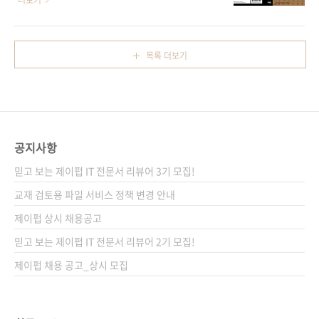
더보기
(Soft Cover) 정 가 26,000원 ISBN 978-89-
드로이드폰의 인기와 애플 아이폰의 지속적인
94506-00-5 부가기호: 13560 시리즈
강세 등이 맞물리면서 최근에는 하루 2만 대 가
I♥Mobile 04 (아이러브모바일 04) 분 야 프로
량의 스마트폰이 판매되고 있다고 합니다. (국내
목록 더보기
그래밍 / 소프트웨어 개발/ 모바일 프로그래밍 /
스마트폰 사용자 ‘급증’ 220만명 참조) 곧 출시
모바일 웹 프로그래밍 키워드..
될 것으로 보이는 한국형 스마트폰을 내세우는
LG의 옵티머스Q, 그리고 현재 전 세계 100여 개
국에서 100만 대에 육박하는 예약판매대수를 자
랑하는 삼성의 갤럭시S, 그리고 이에 맞설 아이
공지사항
폰4G가 나오면 폭발적인 판매가 이뤄질 것으로
예상됩니다. 이에 웹 페이지를 소유하고 있는 대
믿고 보는 제이펍 IT 전문서 리뷰어 3기 모집!
다수의 기업과 관공서, 개인들 또한 모바일에서
교재 검토용 파일 서비스 정책 변경 안내
접속하는 유저들의 증가에 맞춰 웹 페이지를 모
제이펍 상시 채용공고
바일에도 쉽게..
믿고 보는 제이펍 IT 전문서 리뷰어 2기 모집!
제이펍 채용 공고_상시 모집