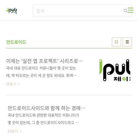
본문 바로가기
안드로이드
이제는 '실전 앱 프로젝트' 시리즈로
모바일 프로그래밍을 배우세요
국내 대표 안드로이드 커뮤니들이 몇 곳이 있는
데, 딱 떠오르는 곳이 세 곳 정도 되네요. 회색이
란 닉네임으로 활동하고 계신 소셜앤모바일 대
더보기
표인 박성서 님이 이끌고 계신 안드로이드펍, 들
풀이란 닉네임을 사용하시는 양정수 님이 주축
이 된 코리아안드로이드(일명 칸드로이드), 그리
안드로이드사이드와 함께 하는 경매
고 카이로란 닉네임을 사용하는 한동호 님이 운
이벤트
국내 안드로이드와 관련한 대표적인 커뮤니티가
영하고 계신 안드로이드사이드. 이 외에도 네이
몇 곳이 있는데, 그 중 안드로이드사이드라고 있
버와 다음 등에도 많은 까페들이 운영되고 있는
습니다. 어제부터 그곳의 경매(Aution) 코너에
더보기
데, 최근 1-2년 사이 커진 모바일 산업에 걸맞게
개발자분들을 위한 자그마한 이벤트를 진행하고