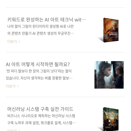
간의 개입은 최소화하면서 자동화할 수 있는 건
지저니의 모든 것을 설명한 《키워드로 완성하
모두 자동화하기 시작했습니다. 이를 가트너
는 AI 아트 테크닉 with 미드저니, 니지저니》,
(Gartner)에서는 '초자동화'라고 정의해서
오너프로그래머의 기록을 담은 《코딩도 하고,
키워드로 완성하는 AI 아트 테크닉 with
2020년 10대 기술 트렌드로 선정했고, 실제로
사장도 합니다》, 누구나 하루 만에 디자이너로
미드저니, 니지저니
나의 말이 그림이 된다이미지 생성형 AI로 나만
많은 기업에서 초자동화를 채택했습니다. 그렇
만들어줘 엄청난 화제를 몰고 있는 《누구나 쉽
의 콘텐츠 만들기 AI 콘텐츠 생성의 무궁무진한
다면 인간이 설 자리는 없어지는 걸까요? 여기서
게 캔바 Canva로 끝내는 콘텐츠 디자인》, 유튜
길이 열렸다. 키워드만 입력하면 전문가 수준의
더보기
중요한..
브 영상 제작 교육 전문가의 성공 비결을 담은
그림이 순식간에 만들어지는 요즘, 필요한 것은
《누구나 할 수 있는 유튜브 돈 벌기 첫걸음》
어떤 키워드를 어떻게 입력해야 하는지 아는 것
등 다양한 신간과 베스트셀러 17종을 신규 전자
이다. 그럴싸한 한 장의 이미지를 만들었다면, 다
AI 아트 어떻게 시작하면 될까요?
책으로 만나보실 수 있습니다. 아래에서 저희 제
음은 콘텐츠에 활용하기 위해 일관성 있는 여러
‘천 마디 말보다 한 장의 그림이 낫다’라는 말이
이펍이 펴낸 전자책 전체 리스트, 꼭 확인해 보세
장의 이미지를 만들 수 있어야 한다. 한 캐릭터에
있습니다. 자신이 생각하는 바를 장황한 말보다
요! 📱제이펍이 펴낸 전자책 모음 바로가기 [오
대해 표정과 행동을 다양하게 만들고, 같은 배경
하나의 그림으로 전달하는 게 효과적이라는 의
더보기
직 리디..
에서 시간과 날씨만 바꾸는 방법 등 AI 아트를 위
미입니다. 그러나 아무리 그림으로 표현하려 해
한 테크닉을 익혀 게임, 그림책, 애플리케이션 등
도 생각하는 것을 그림으로 그려내는 기술이 없
콘텐츠 제작 실무에 적용해보자. 도서 구매 사이
다면 불가능한 일입니다. 제가 그린 그림은 무슨
머신러닝 시스템 구축 실전 가이드
트(가나다순) [교보문고] [도서11번가] [알라
의미인지 아무도 모르더라구요...ㅜㅜ 하지만 세
비즈니스 시나리오로 체득하는 머신러닝 시스템
딘] [예스이십사] [인터파크] [쿠팡] 전자책 구
상이 변했고, 인공지능에 몇 마디 키워드를 입력
구축 노하우 과제 설정, 워크플로 설계, 시스템
매 사이트(가나다순) [교보문..
하면 짧은 시간에 그림이 뚝딱 만들어집니다. 누
구축과 개발 등 머신러닝 제품을 실제 비즈니스