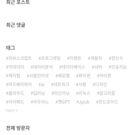
최근 포스트
최근 댓글
태그
자바스크립트
프로그래밍
이벤트
개발자
정인식
빅데이터
데이터분석
데이터베이스
서버
인공지능
제이펍
사물인터넷
배장열
파이썬
아이폰
라즈베리파이
ai
네트워크
서평
디자인
클라우드
딥러닝
머신러닝
리눅스
알고리즘
아이패드
아두이노
챗GPT
Jpub
안드로이드
더보기
전체 방문자