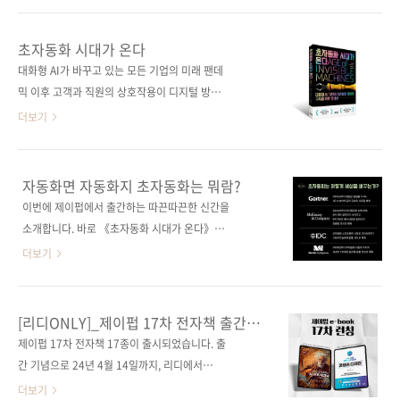
가 나타나 득세했지만, LLM(GPT-3)이 등장하
신 후, 기대평을 남겨주시면 추첨을 통해 50분께
며 확장성의 문제로 다시 텐서플로스러운 접근
eBook 전용 1천 원 상품권을 드립니다. 5월 6
초자동화 시대가 온다
법이 선호받게 되었다는 점이 뭔가 아이러니합
일까지 진행되는 이번 ebook 단독 브랜드전 이
대화형 AI가 바꾸고 있는 모든 기업의 미래 팬데
니다. 영원한 1등은 없다는 말이 새삼 느껴지기
벤트, 많은 관심과 참여 부탁드립니다! 2024년
믹 이후 고객과 직원의 상호작용이 디지털 방식
도 하고요. 보내줄게 네가 지치지 않게 JAX가 새
제이펍 x 예스24 ebook 단독 브랜드전 확인하
으로 전환되면서 초자동화에 대한 관심이 높아
더보기
로..
기
졌다. 초자동화를 달성하고 유지하는 데 대화형
AI가 필요하다는 것에 주목한 저자는 대화형 AI
가 기업과 인류 전반에 미칠 광범위한 영향에 대
자동화면 자동화지 초자동화는 뭐람?
해 탐구한다. 20년 이상 대화형 AI 분야에서 쌓
이번에 제이펍에서 출간하는 따끈따끈한 신간을
아온 인사이트를 제공하면서 대화형 사용자 인
소개합니다. 바로 《초자동화 시대가 온다》입
터페이스, 컴포저블 아키텍처, 노코드 생성을 활
니다. '초자동화(hyperautomation)'라니 낯선
더보기
용해 모든 사람이 기술을 효과적으로 사용할 수
단어죠? 이 단어가 널리 쓰이게 된 건 그리 오래
있는 전략적 환경을 조성하는 방법을 알려준다.
되지 않았는데요, 코로나19가 전 세계적으로 유
또한, 모든 기업이 즉시 구현할 수 있는 초자동화
행하면서 IT 산업의 변화는 굉장히 빨랐습니다.
[리디ONLY]_제이펍 17차 전자책 출간
생태계 구축 전략을 배울 수 있다. 도서 구매 사
비대면이 일상화되면서 예상보다 더 빠르게 성
이벤트
제이펍 17차 전자책 17종이 출시되었습니다. 출
이트(가나다순) [교보문고] [도서11번가] [알
장하고 변한 겁니다. 우리 모두에게 충격을 안긴
간 기념으로 24년 4월 14일까지, 리디에서
라딘] [예스이십사] [인터파크] [쿠팡] ..
생성형 AI가 등장하기도 했죠. 모든 부문에서 인
10% 할인 이벤트를 진행합니다. 미드저니와 니
더보기