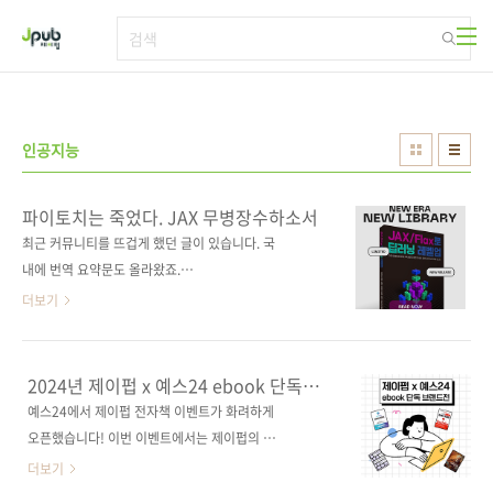
본문 바로가기
인공지능
파이토치는 죽었다. JAX 무병장수하소서
최근 커뮤니티를 뜨겁게 했던 글이 있습니다. 국
내에 번역 요약문도 올라왔죠.
https://news.hada.io/topic?id=16369 이
더보기
번역글에서 한 줄로 요약한 바에 따르면 내용은
이렇습니다. PyTorch가 생산성 손실과 개발 시
간 낭비를 초래하는 이유는 "프레임워크 자체가
2024년 제이펍 x 예스24 ebook 단독
나쁘기 때문이 아니라, 현재 적용되는 유스케이
브랜드전
예스24에서 제이펍 전자책 이벤트가 화려하게
스에 맞게 설계되지 않았기 때문" 원래 글에도
오픈했습니다! 이번 이벤트에서는 제이펍의 신
써 있듯, 텐서플로의 불편한 부분(정적, 지연 실
간 및 베스트셀러들을 10% 할인된 가격에 만나
더보기
행)을 해결하기 위해 파이토치(동적, 즉시 실행)
보실 수 있습니다. 또한, 이벤트 페이지로 들어가