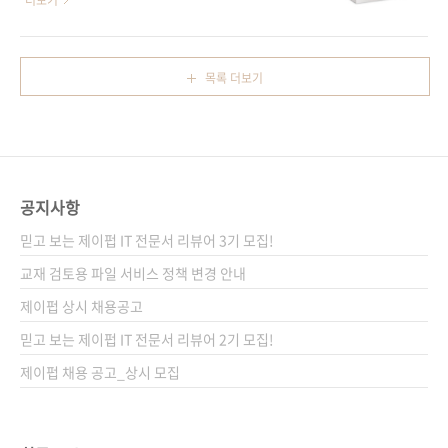
더보기
골라 배우는 안드로이드 스튜디오 Arctic Fox &
문고 / 도서11번가 / 알라딘 / 예스이십사 / 인터
프로그래밍 세상에서 제일 쉬운 키네마스터 영
파크 / 쿠팡 전자책 구매 사이트(가나다순)[교보
상 편집 파이썬으로 배우는 게임 개발 실전편 파
문고] [구글북스] [리디북스] [알라딘] [예스이십
목록 더보기
이썬으로 배우는 게임 개발 입문편 검색을 위한
사] 출판사 제이펍도서명 파이썬 머신러닝 실무
딥러닝 인스타그램 마케팅을 위한 상품 사진의
테크닉 100지은이 시모야마 데루마사, 미키 다
비밀 37 케라스 창시자의..
카유키, 이토 준지옮긴이 김모세감수자 (없음)시
리즈 아이러브 A.I. 35(I♥A.I. 35) 출판일 2021
년 12월 14일페이지 300쪽판 형 크라운판변형
공지사항
(170*225*16.6)제 본 무선(soft cover)정 가
25,000원ISBN 979-11-91600-43-8 (93000)
믿고 보는 제이펍 IT 전문서 리뷰어 3기 모집!
키워드 인공지능 / AI / 머신러닝 ..
교재 검토용 파일 서비스 정책 변경 안내
제이펍 상시 채용공고
믿고 보는 제이펍 IT 전문서 리뷰어 2기 모집!
제이펍 채용 공고_상시 모집