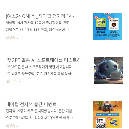
으로 해결했을 때 품질이나 비용 측면에서 효용
(Copilot)을, 마이크로소프트에서는 빙챗
이 떨어지는 과제”라고 저자는 말합니다. 상식적
(BingChat) 등 내로라하는 기업들에서 앞다투
[예스24 ONLY]_제이펍 전자책 14차
인 이야기임에도, 몇 년 전 딥러닝(NLP)이 부상
어 내놓았죠. 바로 얼마 전 네이버에서도 하이퍼
런칭 이벤트
제이펍 14차 전자책 12종이 출시됐어요! 출간
하며 챗봇이 유행하자 국내 기업들은 ‘보여주
클로바X(HyperCLOVA X)를 선보였습니다. '기
기념으로 23년 7월 11일까지, 예스24에서
기’를 위해 앞다투어 챗봇을 도입했죠. 결과적으
계가 원하는 대답을 해준다니 그게 가능해?'라는
10% 할인 이벤트를 진행합니다. 베스트셀러 엑
더보기
로 사용자에게 불편함만..
호기심 때문이라도 한 번쯤 써봤을 것이라고 생
셀 신간 《실무에 바로 쓰는 일잘러의 엑셀 입
각합니다. 등장 당시 굉장한 충격으로 다가왔고,
문》, 일러스트레이터 분야 1위 《진짜 쓰는 일
다양한 매체에서 이에 대해 다루었습니다. 물론
러스트레이터》부터 많은 개발자의 사랑을 받고
챗GPT 같은 AI 소프트웨어를 테스트하고
출판계에서도 이 흐름을 놓치지 않고 수많은 책
있는 《나는 네이버 프런트엔드 개발자입니다》
싶다면
챗GPT 같은 AI 소프트웨어가 핫한 시대입니다.
이 쏟아져 나왔습니다. 저도 안 써볼 수 없어서
와 《자바와 파이썬으로 만드는 빅데이터 시스
그 밖에도 자율주행, 로봇, 가전제품 등의 분야에
이번에 소개해드릴 《인간 vs. AI 정규표현식 ..
템》 등 제이펍이 자랑하는 12종의 도서를 신규
서 AI 개발과 활용에 대한 수요가 급증하면서 AI
더보기
전자책(PDF 기반)으로 만나보실 수 있습니다.
소프트웨어가 우후죽순 생겨나고 있습니다. 이
아래에서 저희 제이펍이 펴낸 전자책 전체 리스
러한 과정에서 품질 보증을 위해서는 테스트가
트, 꼭 확인해 보세요! 📱제이펍이 펴낸 전자책
필수입니다. 하지만 기존의 소프트웨어 테스트
제이펍 전자책 출간 이벤트
모음 바로가기 [오직 예스24에서만 10% 추가할
기법이 AI 소프트웨어 테스트에도 적합할까요?
전자책 19종이 새로 출시되었습니다. 출간 기념
인] 이벤트 정보: https://bit.ly/3Pqs3Ji [제이
아니오, 그렇지 않습니다. 열심히 답변을 작성하
으로 7월 28일까지, 리디에서 10% 할인 이벤트
펍 IT 할인전] 내 손 안의 최신 IT! 신..
고 있는 AI 로봇 '정답이 있는' 기존의 소프트웨
진행합니다. 많은 분들이 요청하셨던 [쏙쏙 들어
더보기