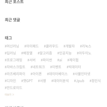
최근 포스트
최근 댓글
태그
머신러닝
아이패드
클라우드
개발자
리눅스
딥러닝
배장열
알고리즘
인공지능
아두이노
프로그래밍
서버
파이썬
ai
제이펍
자바스크립트
네트워크
이벤트
빅데이터
라즈베리파이
아이폰
데이터베이스
사물인터넷
디자인
챗GPT
서평
데이터분석
Jpub
정인식
안드로이드
더보기