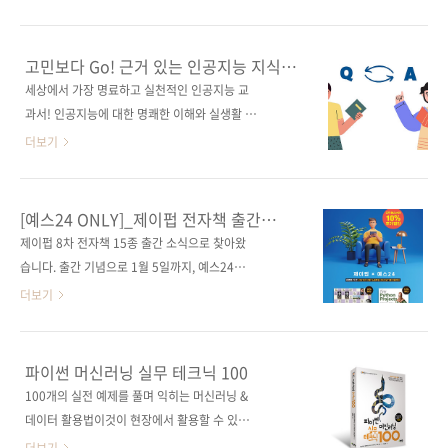
어와 '정답이 없고 내부 과정을 이해하기 어려운'
오는 함수형 코딩]를 비롯하여 [코트로 배우는
AI 소프트웨어는 테스트 방법도 다릅니다. 일반
인공지능], [디자인, 이렇게 하면 되나요?] 등 19
적인 소프트웨어 테스트에서는 입력 데이터와
종의 신규 전자책(PDF 기반)의 판매가 시작되었
고민보다 Go! 근거 있는 인공지능 지식을
결과물 사이의 관계를 명확히 이해할 수 있지만,
습니다. 아래에서 저희 제이펍이 펴낸 전자책 전
위한 한 권!
세상에서 가장 명료하고 실천적인 인공지능 교
AI 모델에서는 입력 데이터와 결과물 사이의 관
체 리스트를 확인해 보시기 바랍니다. 제이펍이
과서! 인공지능에 대한 명쾌한 이해와 실생활 활
계가 복잡할 수 있습니다. 이러한 이유로 AI 소프
펴낸 전자책 모음 바로가기(1차~10차) 📱제이
용을 위한 알기 쉬운 문답집! '인공지능, AI, 사물
더보기
트..
펍이 펴낸 전자책 모음 리디북스 🛒
인터넷, IoT, 딥러닝, 머신러닝, 딥페이크... 요즘
https://bit.ly/3QUOIMb 🛒교보문고
하도 많이는 보이길래 알아 둬야 할 것 같아 일단
https://bit.ly/3bCvvyv 🛒예스24
어렴풋이는 알아봤어. 근데 결국 아는 건 겉핥기
[예스24 ONLY]_제이펍 전자책 출간
https://bit.ly/3OKTsTj
식의 사전적 의미뿐.... 더 이상은 하... 뭔 소린지
이벤트
제이펍 8차 전자책 15종 출간 소식으로 찾아왔
모르겠다;;' 아아... 이럴려고 알아본 건 아닌데...
습니다. 출간 기념으로 1월 5일까지, 예스24에
이런 생각이 드신 적, 많으신가요? 뜨내기 같고
서 10% 할인 이벤트 진행합니다. 제이펍이 펴낸
더보기
금세 휘발되고 마는 지식들에 질리셨나요? 미래
전자책 모음 바로가기(1차~8차) 📱제이펍이 펴
를 대비해야 해서 알아는 둬야겠는데, 범람하는
낸 전자책 모음 (tistory.com) 8차_2021년 12
불확실한 정보 중 옥석을 가리기 힘들어 지치셨
월 20일(15종) 유저가 모이는 모바일 RPG 기획
파이썬 머신러닝 실무 테크닉 100
나요? 이 책은 그런 당신을 위해 태어났습니다!
작법서 인공지능(제4판) 2 인공지능(제4판) 1
100개의 실전 예제를 풀며 익히는 머신러닝 &
어려운 수준의 IT 지식, 외계어 같은 전문 용어,
21개의 작고 재미난 파이썬 프로젝트 블록체인
데이터 활용법이것이 현장에서 활용할 수 있는
고차원의 수학,..
인 액션 실무 예제로 배우는 데이터 공학 핵심만
데이터 활용술! 도서 구매 사이트(가나다순)교보