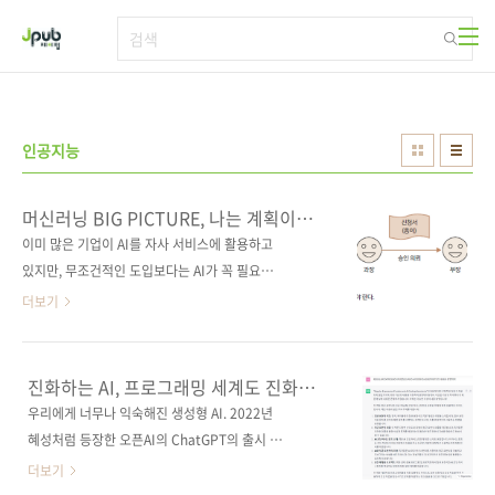
본문 바로가기
인공지능
머신러닝 BIG PICTURE, 나는 계획이
있다
이미 많은 기업이 AI를 자사 서비스에 활용하고
있지만, 무조건적인 도입보다는 AI가 꼭 필요한
비즈니스 과제인지 판단하는 게 우선입니다. 머
더보기
신러닝 쪽에는 “제대로 된 머신러닝 엔지니어가
해야 할 중요한 업무는 머신러닝이 필요하지 않
은 프로젝트에서 ‘머신러닝이 필요하지 않다’라
진화하는 AI, 프로그래밍 세계도 진화하고
고 말하는 것이다”라는 농담이 있다고 합니다.
있다
우리에게 너무나 익숙해진 생성형 AI. 2022년
이번에 출간된 《머신러닝 시스템 구축 실전 가
혜성처럼 등장한 오픈AI의 ChatGPT의 출시 이
이드》 초반에 나오는 내용입니다. 머신러닝을
래 수많은 생성형 AI가 나왔습니다. 구글에서는
더보기
도입할 만한 과제는 “머신러닝이 아닌 다른 방법
바드(Bard)를, 깃허브에서는 코파일럿