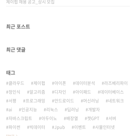
제이펍 채용 공고_상시 모집
최근 포스트
최근 댓글
태그
클라우드
제이펍
아이폰
데이터분석
라즈베리파이
정인식
알고리즘
디자인
아이패드
데이터베이스
서평
프로그래밍
안드로이드
머신러닝
네트워크
ai
인공지능
리눅스
딥러닝
개발자
자바스크립트
아두이노
배장열
챗GPT
서버
파이썬
빅데이터
Jpub
이벤트
사물인터넷
더보기