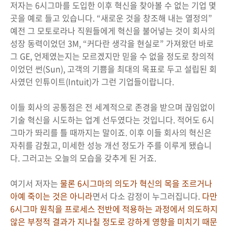
저자는 6시그마를 도입한 이후 혁신을 찾아볼 수 없는 기업 몇
곳을 예로 들고 있습니다. “새로운 것을 창조해 내는 열정의”
예전 그 모토로라나 직원들에게 혁신을 불어넣는 것이 회사의
성장 동력이었던 3M, “커다란 생각을 현실로” 가져왔던 바로
그 GE, 언제였는지는 모르겠지만 믿을 수 없을 정도로 창의적
이었던 썬(Sun), 고객의 기쁨을 최대의 목표로 두고 설립된 회
사였던 인튜이트(Intuit)가 그런 기업들이랍니다.
이들 회사의 공통점은 전 세계적으로 존경을 받으며 끊임없이
기술 혁신을 시도하는 업계 선두였다는 것입니다. 적어도 6시
그마가 똬리를 틀 때까지는 말이죠. 이후 이들 회사의 혁신은
자취를 감췄고, 미세한 성능 개선 정도가 주를 이루게 됐습니
다. 그러고는 오늘의 모습을 갖추게 된 거죠.
여기서 저자는
물론 6시그마의 의도가 혁신의 목을 조르거나
아예 죽이는 것은 아니라
면서 다소 감정이 누그러집니다.
다만
6시그마 원칙을 프로세스 전반에 적용하는 과정에서 의도하지
않은 부정적 결과가 지나칠 정도로 강하게 영향을 미치기 때문