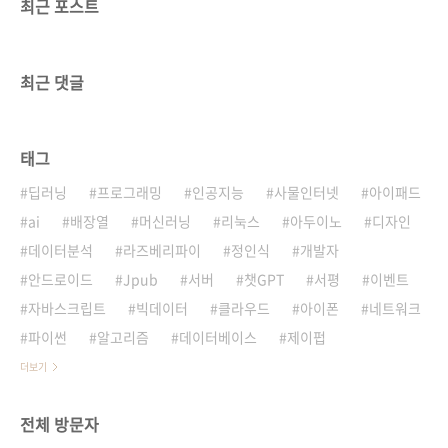
최근 포스트
최근 댓글
태그
딥러닝
프로그래밍
인공지능
사물인터넷
아이패드
ai
배장열
머신러닝
리눅스
아두이노
디자인
데이터분석
라즈베리파이
정인식
개발자
안드로이드
Jpub
서버
챗GPT
서평
이벤트
자바스크립트
빅데이터
클라우드
아이폰
네트워크
파이썬
알고리즘
데이터베이스
제이펍
더보기
전체 방문자