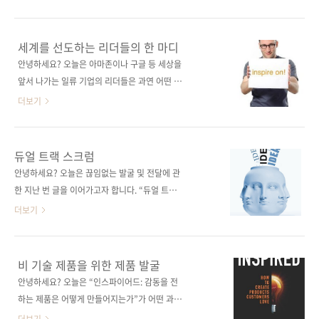
============================================================
용할 수 있는 것인지를 (5년 전의 이야기이고 자
저는 매주 여기저기 제품 팀이 구닥다리 제품 로
칫 진부할 수도 있지만) 저자의 생각을 통해 알아
드맵을 진행하느라 애쓰는 모습을 목격합니다. ..
보도록 하겠습니다. 열아홉 번째 이야기 최고의
세계를 선도하는 리더들의 한 마디
제품 관리 모델은 존재하는 것일까?(The Best
안녕하세요? 오늘은 아마존이나 구글 등 세상을
Product Management Model?) 원문 주소:
앞서 나가는 일류 기업의 리더들은 과연 어떤 기
http://www.svproduct.com/the-best-
치를 내걸고 전쟁 같은 시장을 헤쳐 나가는지 소
더보기
product-management-model/ 원문 게시일:
개하겠습니다. 저자가 많은 기업이나 언론 매체
2008년 1월 4일 저자: 마티 케이건 작성자: 배장
와 함께 일하면서 만난 리더들은 어떤 생각을 할
열
까요? 그들의 생각을 접하는 것도 저자에게는 큰
듀얼 트랙 스크럼
==============================================================
즐거움이라고 합니다. 수많은 사람의 마음속에
안녕하세요? 오늘은 끊임없는 발굴 및 전달에 관
울려 퍼지는 말은 어떤 것인지 저자의 말에 귀를
한 지난 번 글을 이어가고자 합니다. “듀얼 트랙
기울여보겠습니다. 열일곱 번째 이야기 세계를
스크럼”이라는 용어가 생소하시다면 참고할 만
더보기
선도하는 리더들의 한 마디(Lessons From
한 좋은 내용이라고 생각합니다. 열여섯 번째 이
Leaders) 원문 주소:
야기 듀얼 트랙 스크럼(Dual-Track Scrum) 원
http://www.svproduct.com/lessons-
문 주소: http://www.svproduct.com/dual-
비 기술 제품을 위한 제품 발굴
from-leaders/ 원문 게시일: 2012년 6월 16일
track-scrum/ 원문 게시일: 2012년 9월 17일
안녕하세요? 오늘은 “인스파이어드: 감동을 전
저자: 마티 케이건 작성자: 배장열
저자: Marty Cagan 작성자: 배장열
하는 제품은 어떻게 만들어지는가”가 어떤 과정
=================================..
=============================================================
을 거쳐 출간되었는지를 소개한 글입니다. 비 기