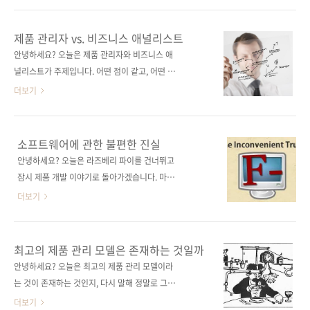
장열
찰력을 들여다보겠습니다. 라즈베리 파이 시작
=============================================================
하기가 예약판매에 들어갔습니다. 앞으로도 이
제품 관리자 vs. 비즈니스 애널리스트
제품을 만들 때 접근하는 시각..
어질 저희 제이펍의 로봇 시리즈를 많이 기대해
안녕하세요? 오늘은 제품 관리자와 비즈니스 애
주시고요. 라즈베리 파이 시작하기가 출시되면
널리스트가 주제입니다. 어떤 점이 같고, 어떤 점
관련 내용도 계속 소개해드리겠습니다. 스물여
이 다를까요? 스물다섯 번째 이야기제품 관리자
더보기
섯 번째 이야기뛰어난 CTO의 조건 원문 주소:
vs. 비즈니스 애널리스트 원문 주소:
http://www.svproduct.com/what-makes-
http://www.svproduct.com/product-
a-great-cto/원문 게시일: 2008년 6월 18일저
manager-vs-business-analyst/원문 게시일:
소프트웨어에 관한 불편한 진실
자: 척 가이거, 마티 케이건작성자: 배장열 제품
2008년 10월 27일저자: 마티 케이건작성자: 배
안녕하세요? 오늘은 라즈베리 파이를 건너뛰고
관리자는 제품 개발 조직이 빌드하게 될 제품을
장열
잠시 제품 개발 이야기로 돌아가겠습니다. 마티
정의합니다. 제품 아이디어가 아무리 뛰..
=============================================================
케이건의 통찰력을 들여다볼까요? 스물네 번째
더보기
일부 IT 회사에서는 제품 조직 안에 그러니까 제
이야기제품(소프트웨어)에 관한 불편한 진실
품 관리 쪽이나 제품 개발 쪽에 직책이 하나 더
(The Inconvenient Truth About Product)
있다는데요. 바로 ‘비즈니스 애널리스트’랍니다.
원문 주소: http://www.svproduct.com/the-
최고의 제품 관리 모델은 존재하는 것일까
이 비즈니스 애널리스트는 제..
inconvenient-truth-about-product/원문 게
안녕하세요? 오늘은 최고의 제품 관리 모델이라
시일: 2013년 3월 17일저자: 마티 케이건작성
는 것이 존재하는 것인지, 다시 말해 정말로 그런
자: 배장열
제품 관리 모델을 롤 모델 삼아 우리 회사에도 적
더보기