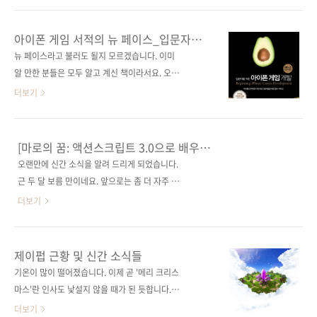
07)분야 모바일 프로그래밍 / 아이폰 / 게임 프
체제, DB 종류, 개발언어 등에 따라서 다양하게
로그래밍키워드 아이폰 게임 / 스마트폰 / 아이
개설되어 있고, 온라인과 오프라인을 넘나들면
아이폰 게임 서적의 뉴 페이스_입문자를
폰 / 아이팟 / 아이패드 / 게임 프로그래밍 / 모바
서 왕성한 활동들을 하고 있습니다. 새로운 IT 기
위한 아이폰 게임 개발
뉴 페이스라고 불러도 될지 모르겠습니다. 이미
일 프로그래밍관..
술을 접하고 부족한 지식을 보충하는 데에는 관
알 만한 분들은 모두 알고 계신 책이라서요. 오늘
련 서적이 유일한 시대는 정말 호랭이 담바고 피
부터 인터넷서점에서 예약판매를 시작하는 또
더보기
던 시절 얘기죠. 책, 블로그, 커뮤니티, 세미나, 컨
하나의 새로운 아이폰 게임 서적을 소개하고자
퍼런스 등등 다양한 채널로 정보습득이 이루어
합니다. 저희 출판사의 [오브젝티브-C로 배우는
지고 있습니다. 언제 시간이 되면 우리나라의 대
아이폰 게임 개발]을 비롯해 아이폰 게임 관련 서
[마로의 꿈: 액션스크립트 3.0으로 배우는
표적인 커뮤니티를 종류별로 모아서 제공해드려
적이 이미 시중에 몇 종이 출간되어 있습니다. 새
소셜 게임 프로그래밍] 예약판매 안내
오랜만에 신간 소식을 알려 드리게 되었습니다.
야겠다는 생각이 드네요. 사설이 길었습니다. 아
책에 대한 소개 전에 기존 책들에 대해 간략하게
근 두 달 보름 만이네요. 앞으로는 좀 더 자주 신
무튼, 우리나라의 대표적인 커뮤니티 중 리눅스
살펴보자면(아래는 출간일 순입니다), [아이폰
간 소식들을 알릴 수 있을 것 같습니다. 오늘은
더보기
를 중심으로 한 오..
게임 개발자 레퍼런스](2010, Chris Craft 외 1
도서 집필에 굉장한 열의를 지니신 이명희 님의
인 저) 544쪽, 30,000원 Wiley 출판사의
신간 소식을 전하고자 합니다. 이 책 집필을 위해
[iPhone Game Development (Developer
다니시던 게임 회사에 사직서를 내고 최근 집필
제이펍 근황 및 신간 소식들
Reference)]를 번역한 책인데요, 예제를 보고
을 끝낸 다음, 다시 새로운 회사에 입사하셨을 정
기온이 많이 떨어졌습니다. 이제 곧 '메리 크리스
직접 따라할 수 있는 튜토리얼 방식의 접근법을
도의 열정을 보이신 것만 봐도 가히 짐작할 수 있
마스'란 인사도 낯설지 않을 때가 된 듯합니다.
취하고 있..
을 겁니다. 지난 2010/11/10 - [출간전 책소식]
개발자 여러분들 몸 건강하게 이번 겨울도 잘 나
더보기