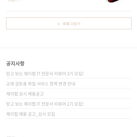
더보기
는 먹음직스러운 피..
ㅎㅎ 이벤트에 해당하는 도서를 3만원 이상 구매
Wrox(원서 ISBN 9780470565520) 원서명
하시면 다섯 출판사의 일곱 종의 마우스 패드 중
Professional Android 2 Application
원하는 디자인으로 증정받을 수 있습니다. 3만원
Development 저자명 리토 마이어(Reto
목록 더보기
이상, 5만원 이상, 10만원 이상 주문 시 사용할
Meier) 역자명 조성만 출판일 2010년 9월 17
수 있는 할인쿠폰도 제공되니 필요한 도서가 있
일 페이지 816쪽 판 형 4*6배판 변형
던 분들은 이번 이벤트가 좋은 기회일 듯..
(188*245) 반양장(Soft Cover) 정 가 34,000
원 ISBN 978-89-94506-02-9 부가기호:
13560 시리즈 I♥Mobile 06 (아이러브모바일
공지사항
06) 분 야 프로그래밍 / 소프트웨어 개발/ 모바
일 프로그래밍 / 안드로이드 키워드 안드로이드
믿고 보는 제이펍 IT 전문서 리뷰어 3기 모집!
2.2 / 스마트폰 / 모바일 브라우저 / W..
교재 검토용 파일 서비스 정책 변경 안내
제이펍 상시 채용공고
믿고 보는 제이펍 IT 전문서 리뷰어 2기 모집!
제이펍 채용 공고_상시 모집