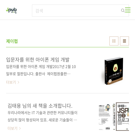
본문 바로가기
제이펍
입문자를 위한 아이폰 게임 개발
입문자를 위한 아이폰 게임 개발2017년 2월 10
일부로 절판입니다. 출판사 제이펍원출판
사 Apress원서명 Beginning iPhone Games
더보기
Development 저자명 피터 벡히레브, PJ 카브
레라, 이안 마르시, 스캇 펜버시, 벤 브리튼 스미
스, 에릭 윙 역자명 황반석출판일 2011년 1월
김태용 님의 새 책을 소개합니다.
3일 페이지 824쪽판 형 4*6배판 변형
우리나라에서는 IT 기술과 관련한 커뮤니티들이
(188*245) 반양장(Soft Cover)정 가 34,000
상당히 많이 형성되어 있죠. 새로운 기술들이 나
원ISBN 978-89-94506-05-0 부가기호:
올 때마다 그와 관련된 까페나 커뮤니티들을 개
더보기
13560 시리즈 I♥Mobile 07 (아이러브모바일
설하여 새로운 정보들을 교환하게 됩니다. 운영