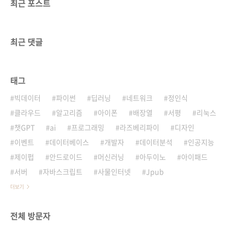
최근 포스트
최근 댓글
태그
빅데이터
파이썬
딥러닝
네트워크
정인식
클라우드
알고리즘
아이폰
배장열
서평
리눅스
챗GPT
ai
프로그래밍
라즈베리파이
디자인
이벤트
데이터베이스
개발자
데이터분석
인공지능
제이펍
안드로이드
머신러닝
아두이노
아이패드
서버
자바스크립트
사물인터넷
Jpub
더보기
전체 방문자