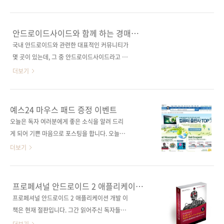
- 제이펍 근황 및 신간 소식들에서 잠깐 소개를
시기 바랍니다. 그러고 보니 올해도 50여일 남짓
해드리기도 했었던 책인데요. 액션스크립트 3.0
남았네요. 남은 2010년, 멋진 시간들 만드시기
기능을 이용하여 Isometri(아이소메트릭) 및
바랍니다. 최근 들어 블로그 포스팅이 뜸했습니
안드로이드사이드와 함께 하는 경매
Tile(타일) 기반의 게임 가상 공간을 직접 만들어
다. 혹시나 글을 기다리고 있던 분들에게는 죄송
이벤트
국내 안드로이드와 관련한 대표적인 커뮤니티가
볼 수 있는 책입니다. 액션스크립트의 기본적인
합니다. 올 연말을 차분히 정리하면서 2011년은
몇 곳이 있는데, 그 중 안드로이드사이드라고 있
기능을 익히신 분들이 게..
어떤 책들로 독자 여러분들을 만날지에 대한 고
습니다. 어제부터 그곳의 경매(Aution) 코너에
더보기
민을 해야 하는데, 12월, 1월에 출간할 책들로
개발자분들을 위한 자그마한 이벤트를 진행하고
인해 하루 24시간이 어떻게 가고 있는지 모를 정
있습니다. 개발자들의 허기진 꿈과 위장을 위하
도입니다. 조금 힘들긴 하지만, 보다 완벽한 아이
여! 라는 다소 소박한 명분으로 책과 피자를 제공
예스24 마우스 패드 증정 이벤트
가 세상에 나올 수 있도록 출산의 그날까지 정진
하는 이벤트입니다. 경매에 참가하는 재미도 쏠
오늘은 독자 여러분에게 좋은 소식을 알려 드리
하겠습니다!! 제이펍에서는 지금까지 평균 석 달
쏠하니 시간되시는 분들은 둘러보시기 바랍니
게 되어 기쁜 마음으로 포스팅을 합니다. 오늘부
에 2권 정도씩 신간을 출간하고 있었는데, ..
다. 이벤트 선물은 저희 출판사에서 출간한 안드
터(10월 19일) 물량 소진 시까지 예스24에서 마
더보기
로이드 관련 도서 3종과 미스터피자의 게살몽땅
우스 패드 증정 이벤트를 진행합니다. 저희 제이
(Large) 3판입니다. 경매가 끝나면 책은 전국 어
펍 출판사도 이번 이벤트에 참여하게 되었는데,
디라도 당첨자 주소로 택배발송될 거고, 피자는
[컴퓨터 출판사 TOP5]란 이름으로 나가게 되어
프로페셔널 안드로이드 2 애플리케이션
원하시는 시간에 배달시켜 드리도록 하겠습니
조금 당황스럽습니다. 더 좋은 책을 많이 내고 더
개발
프로페셔널 안드로이드 2 애플리케이션 개발 이
다. 단, 미스터피자 지점이 있는 지역이라야겠지
규모가 큰 출판사들도 많은데 말입니다. 아마도
책은 현재 절판입니다. 그간 읽어주신 독자들께
요. 몇 번 신간 경매이벤트를 진행했지만, 이번에
예스24에서 저희 제이펍을 끼워(?)준 듯합니다.
감사드립니다. 출판사 제이펍 원출판사